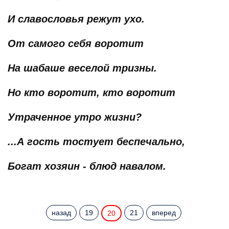
И славословья режут ухо.
От самого себя воротит
На шабаше веселой тризны.
Но кто воротит, кто воротит
Утраченное утро жизни?
...А гость тостует беспечально,
Богат хозяин - блюд навалом.
назад
19
21
вперед
20