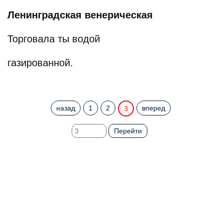
Ленинградская венерическая
Торговала ты водой
газированной.
назад
1
2
вперед
3
Перейти