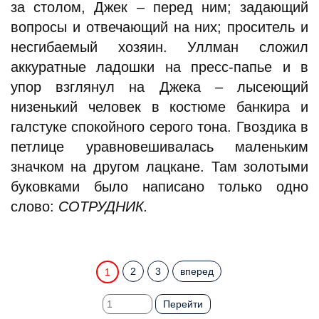
за столом, Джек – перед ним; задающий
вопросы и отвечающий на них; проситель и
несгибаемый хозяин. Уллман сложил
аккуратные ладошки на пресс-папье и в
упор взглянул на Джека – лысеющий
низенький человек в костюме банкира и
галстуке спокойного серого тона. Гвоздика в
петлице уравновешивалась маленьким
значком на другом лацкане. Там золотыми
буковками было написано только одно
слово:
СОТРУДНИК.
2
3
вперед
1
Перейти