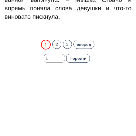
впрямь поняла слова девушки и что-то
виновато пискнула.
2
3
вперед
1
Перейти