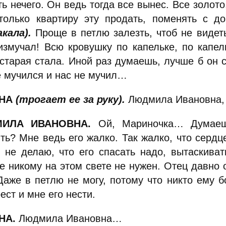
ь нечего. Он ведь тогда все вынес. Все золото
только квартиру эту продать, поменять с д
акала).
Проще в петлю залезть, чтоб не видеть
измучал! Всю кровушку по капельке, по капел
 старая стала. Иной раз думаешь, лучше б он с
е мучился и нас не мучил…
ИНА
(трогает ее за руку).
Людмила Ивановна,
ИЛА ИВАНОВНА.
Ой, Мариночка… Думаешь
ить? Мне ведь его жалко. Так жалко, что сердц
о не делаю, что его спасать надо, вытаскива
 никому на этом свете не нужен. Отец давно о
 Даже в петлю не могу, потому что никто ему б
ест и мне его нести.
НА.
Людмила Ивановна…