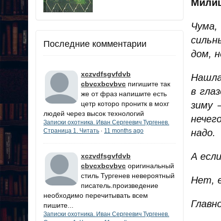
Мили
Чума,
сильн
Последние комментарии
дом, н
xczvdfsgvfdvb
Нашла
cbvcxbcvbvc
пигишите так
в гла
же от фраз напишите есть
зиму 
цетр которо пронитк в мохг
людей через высок технологий
нечег
Записки охотника. Иван Сергеевич Тургенев.
надо.
Страница 1. Читать
11 months ago
·
А есл
xczvdfsgvfdvb
cbvcxbcvbvc
оригинальный
стиль Тургенев невероятный
Нет, 
писатель.произведение
необходимо перечитывать всем
Главн
пишите...
Записки охотника. Иван Сергеевич Тургенев.