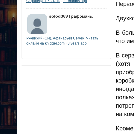
Страница 1. Читать
11 months ago
·
Перво
solod369
Графомань.
Двухк
В бол
Ржевский (СИ). Афанасьев Семён. Читать
что и
онлайн на knigger.com
3 years ago
·
В серв
(хотя
приоб
короб
иногд
полка
потре
на ком
Кроме