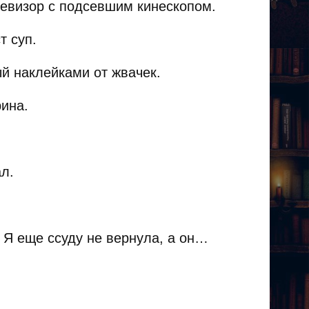
левизор с подсевшим кинескопом.
т суп.
й наклейками от жвачек.
рина.
л.
 Я еще ссуду не вернула, а он…