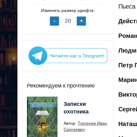
Пьеса
Изменить размер шрифта:
Дейст
Рома
Людм
Петр 
Мари
Рекомендуем к прочтению
Викто
Записки
Серге
охотника
Ната
Автор:
Тургенев Иван
Сергеевич