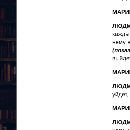
МАРИ
ЛЮДМ
кажды
нему в
(пока
выйдет
МАРИ
ЛЮДМ
уйдет,
МАРИ
ЛЮДМ