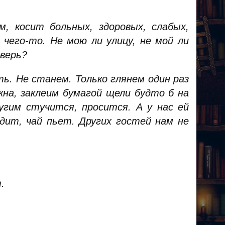
, косит больных, здоровых, слабых,
 чего-то. Не мою ли улицу, не мой ли
дверь?
. Не станем. Только глянем один раз
окна, заклеим бумагой щели будто б на
угим стучится, просится. А у нас ей
дит, чай пьет. Других гостей нам не
.