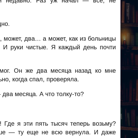
и недавно. Раз уж начал — все, не
дно.
, может, два… а может, как из больницы
. И руки чистые. Я каждый день почти
 мог. Он же два месяца назад ко мне
но, когда спал, проверяла.
два месяца. А что толку-то?
! Где я эти пять тысяч теперь возьму?
ьше — ту еще не всю вернула. И даже