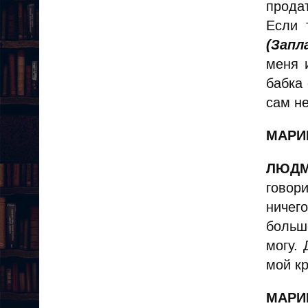
продат
Если 
(Запл
меня 
бабка
сам н
МАР
ЛЮДМ
говор
ничег
больше
могу.
мой кр
МАРИ