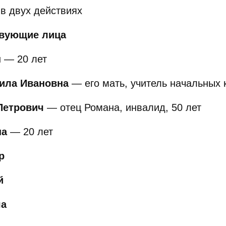
 в двух действиях
вующие лица
н
— 20 лет
ила Ивановна
— его мать, учитель начальных к
Петрович
— отец Романа, инвалид, 50 лет
на
— 20 лет
р
й
ша