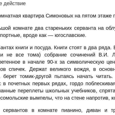
е действие
омнатная квартира Симоновых на пятом этаже 
ьшой комнате два стареньких серванта на обл
мпортные, вроде как — югославские.
антах книги и посуда. Книги стоят в два ряда
 и не все тома) собрание сочинений В.И. Л
ретенное в начале 90-х за символическую цен
ков спичек. Держат великого вождя, в основ
а берет томик-другой пытаясь начать читать
х в почетных первых рядах, гордо поблескива
панные переплеты школьных учебников, спрят
сомольские вымпелы, что на стене напротив, к
 сервантов в комнате пианино, диван и т