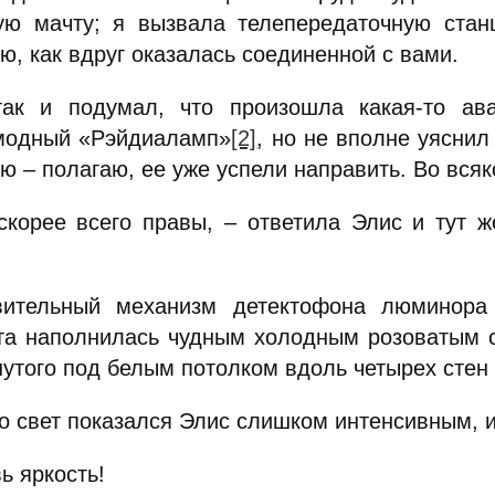
ую мачту; я вызвала телепередаточную стан
ю, как вдруг оказалась соединенной с вами.
ак и подумал, что произошла какая-то ав
модный «Рэйдиаламп»
[2]
, но не вполне уяснил
ю – полагаю, ее уже успели направить. Во вся
скорее всего правы, – ответила Элис и тут ж
вительный механизм детектофона люминора 
та наполнилась чудным холодным розоватым с
нутого под белым потолком вдоль четырех стен
о свет показался Элис слишком интенсивным, и
ь яркость!