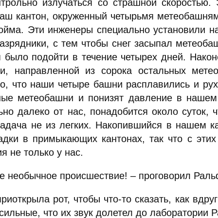
нтрольно излучаться со страшной скоростью.
наш кантон, окруженный четырьмя метеобашням
юйма. Эти инженеры специально установили н
разрядники, с тем чтобы снег засыпал метеоб
я было подойти в течение четырех дней. Нако
ии, направленной из сорока остальных мете
ко, что наши четыре башни расплавились и рух
ные метеобашни и понизят давление в нашем 
ьно далеко от нас, понадобится около суток, 
Задача не из легких. Накопившийся в нашем к
адки в примыкающих кантонах, так что с эти
я не только у нас.
ое необычное происшествие! – проговорил Раль
риоткрыла рот, чтобы что-то сказать, как вдру
сильные, что их звук долетел до лаборатории 