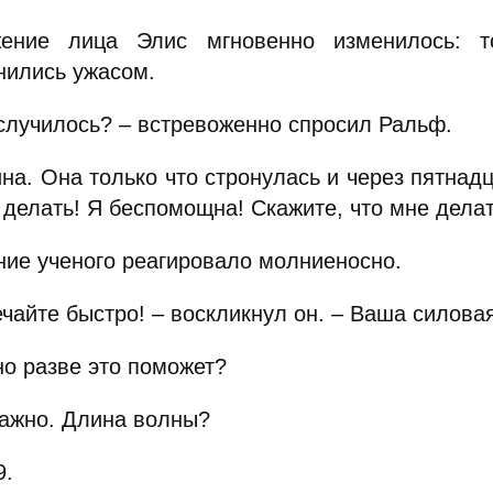
ение лица Элис мгновенно изменилось: т
нились ужасом.
 случилось? – встревоженно спросил Ральф.
на. Она только что стронулась и через пятнад
 делать! Я беспомощна! Скажите, что мне дела
ние ученого реагировало молниеносно.
чайте быстро! – воскликнул он. – Ваша силова
но разве это поможет?
важно. Длина волны?
9.