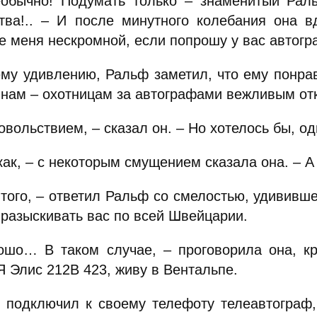
еобычно! Подумать только – знаменитый Раль
тва!.. – И после минутного колебания она в
те меня нескромной, если попрошу у вас автог
ему удивлению, Ральф заметил, что ему понра
нам – охотницам за автографами вежливым от
овольствием, – сказал он. – Но хотелось бы, од
как, – с некоторым смущением сказала она. – А
 того, – ответил Ральф со смелостью, удививше
 разыскивать вас по всей Швейцарии.
ошо… В таком случае, – проговорила она, кр
Я Элис 212В 423, живу в Вентальпе.
 подключил к своему телефоту телеавтограф,