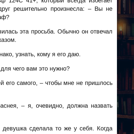
ф 124С 41+, который всегда избегает
друг решительно произнесла: – Вы не
раф?
вилась эта просьба. Обычно он отвечал
казом.
нако, узнать, кому я его даю.
 для чего вам это нужно?
й его самого, – чтобы мне не пришлось
аснея, – я, очевидно, должна назвать
 девушка сделала то же у себя. Когда