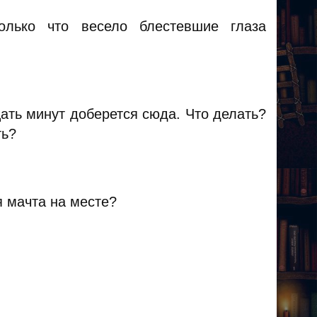
олько что весело блестевшие глаза
цать минут доберется сюда. Что делать?
ть?
я мачта на месте?