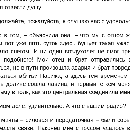
я отвести душу.
должайте, пожалуйста, я слушаю вас с удоволь
о в том, – объяснила она, – что мы с отцом 
 и вот уже пять суток здесь бушует такая ужа
ало снегом. И ни один воздухолет не смог пр
о подобного! Мои отец и брат отправились 
ься, но в пути произошла авария и брат повре
жаться вблизи Парижа, а здесь тем временем 
о в долине сошла лавина, и первый, с кем меня
ьму в толк, как это центральная соединила ме
мом деле, удивительно. А что с вашим радио?
 мачты – силовая и передаточная – были сорв
редств связи. Наконец мне с трудом удалось 