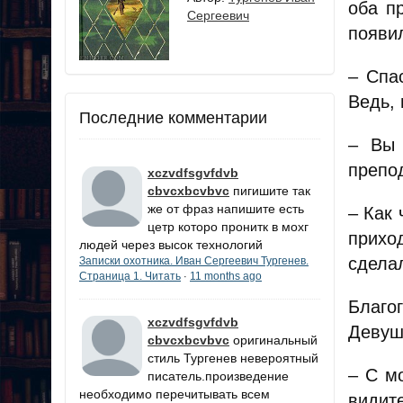
оба п
Сергеевич
появи
– Спа
Ведь, 
Последние комментарии
– Вы 
препо
xczvdfsgvfdvb
cbvcxbcvbvc
пигишите так
же от фраз напишите есть
– Как
цетр которо пронитк в мохг
прихо
людей через высок технологий
сдела
Записки охотника. Иван Сергеевич Тургенев.
Страница 1. Читать
11 months ago
·
Благо
xczvdfsgvfdvb
Девушк
cbvcxbcvbvc
оригинальный
стиль Тургенев невероятный
– С м
писатель.произведение
необходимо перечитывать всем
видит