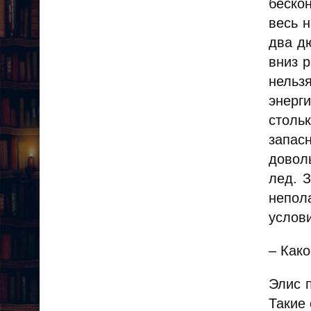
беско
весь 
два д
вниз 
нельз
энерг
столь
запас
довол
лед. 
непол
услови
– Как
Элис п
Такие 