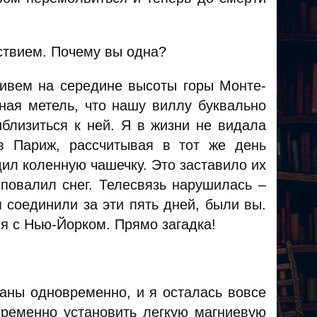
ствием. Почему вы одна?
живем на середине высоты горы Монте-
сная метель, что нашу виллу буквально
иблизиться к ней. Я в жизни не видала
в Париж, рассчитывая в тот же день
дил коленную чашечку. Это заставило их
повалил снег. Телесвязь нарушилась –
 соединили за эти пять дней, были вы.
ня с Нью-Йорком. Прямо загадка!
аны одновременно, и я осталась вовсе
временно установить легкую магниевую