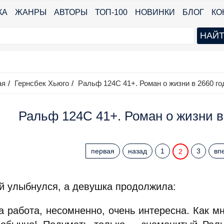
КА
ЖАНРЫ
АВТОРЫ
ТОП-100
НОВИНКИ
БЛОГ
КО
ая
/
Гернсбек Хьюго
/
Ральф 124С 41+. Роман о жизни в 2660 го
Ральф 124С 41+. Роман о жизни в 
первая
назад
1
3
вп
2
й улыбнулся, а девушка продолжила:
а работа, несомненно, очень интересна. Как мн