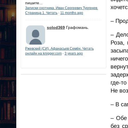
пишите...
хочетс
Записки охотника. Иван Сергеевич Тургенев.
Страница 1. Читать
11 months ago
·
– Про
solod369
Графомань.
– Дел
Роза,
Ржевский (СИ). Афанасьев Семён. Читать
засып
онлайн на knigger.com
3 years ago
·
ничег
вернут
задер
где-т
Не воз
– В са
– Обе
без с