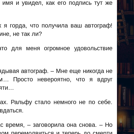
имя и увидел, как его подпись тут же
к я горда, что получила ваш автограф!
ине, не так ли?
что для меня огромное удовольствие
ядывая автограф. – Мне еще никогда не
м… Просто невероятно, что я вдруг
сяти…
зах. Ральфу стало немного не по себе.
вдаться.
с время, – заговорила она снова. – Но
вом перемолвиться и теперь до смерти