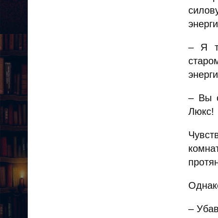
силов
энерги
– Я т
старо
энерги
– Вы 
Люкс!
Чувст
комна
протя
Однак
– Убав