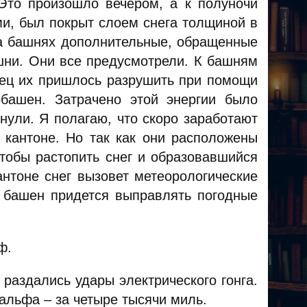
 Это произошло вечером, а к полуночи
и, был покрыт слоем снега толщиной в
а башнях дополнительные, обращенные
ашни. Они все предусмотрели. К башням
нец их пришлось разрушить при помощи
обашен. Затрачено этой энергии было
нули. Я полагаю, что скоро заработают
кантоне. Но так как они расположены
чтобы растопить снег и образовавшийся
антоне снег вызовет метеорологические
х башен придется выправлять погодные
ф.
г раздались удары электрического гонга.
Ральфа – за четыре тысячи миль.