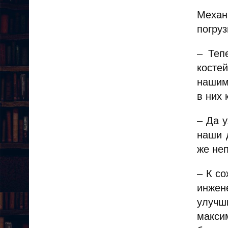
Механ
погру
– Теп
косте
нашим
в них 
– Да у
наши 
же неп
– К с
инжен
улучш
макси