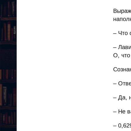
Выраж
напол
– Что
– Лави
О, что
Созна
– Отве
– Да, 
– Не 
– 0,62