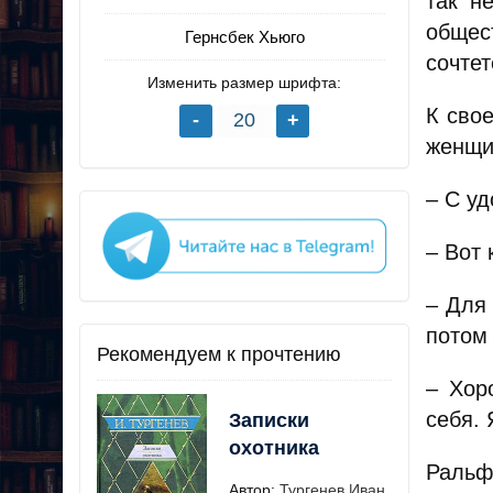
так н
общес
Гернсбек Хьюго
сочте
Изменить размер шрифта:
К сво
женщи
– С уд
– Вот 
– Для
потом
Рекомендуем к прочтению
– Хор
себя. 
Записки
охотника
Ральф
Автор:
Тургенев Иван