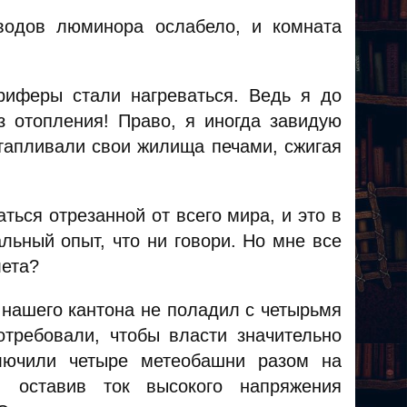
водов люминора ослабело, и комната
риферы стали нагреваться. Ведь я до
з отопления! Право, я иногда завидую
отапливали свои жилища печами, сжигая
ться отрезанной от всего мира, и это в
льный опыт, что ни говори. Но мне все
лета?
 нашего кантона не поладил с четырьмя
отребовали, чтобы власти значительно
ключили четыре метеобашни разом на
 оставив ток высокого напряжения