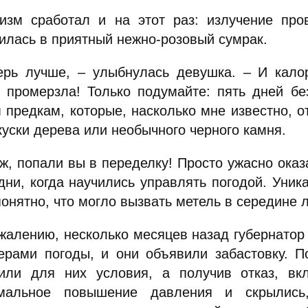
изм сработал и на этот раз: излучение про
зилась в приятный нежно-розовый сумрак.
ерь лучше, – улыбнулась девушка. – И кало
й промерзла! Только подумайте: пять дней бе
 предкам, которые, насколько мне известно, 
куски дерева или необычного черного камня.
ж, попали вы в переделку! Просто ужасно оказа
дни, когда научились управлять погодой. Уника
онятно, что могло вызвать метель в середине 
ожалению, несколько месяцев назад губернатор
ерами погоды, и они объявили забастовку. П
или для них условия, а получив отказ, в
мальное повышение давления и скрылись,