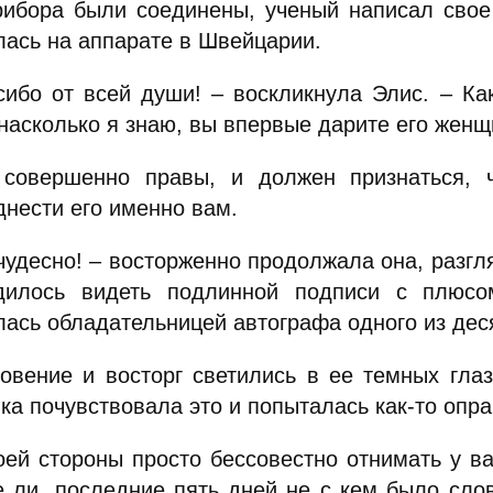
рибора были соединены, ученый написал свое 
лась на аппарате в Швейцарии.
сибо от всей души! – воскликнула Элис. – Ка
насколько я знаю, вы впервые дарите его женщ
совершенно правы, и должен признаться, 
днести его именно вам.
 чудесно! – восторженно продолжала она, разгл
дилось видеть подлинной подписи с плюсо
лась обладательницей автографа одного из де
говение и восторг светились в ее темных гла
а почувствовала это и попыталась как-то опра
оей стороны просто бессовестно отнимать у ва
е ли, последние пять дней не с кем было сло