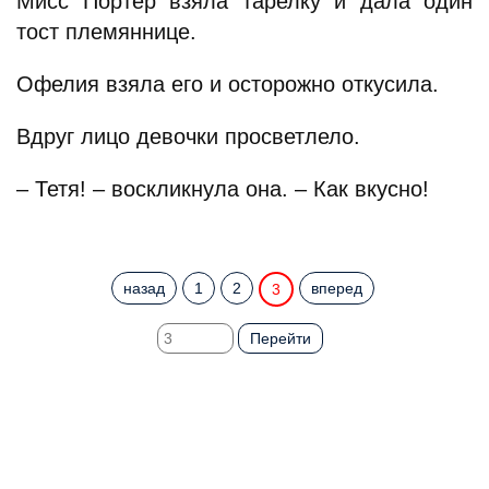
Мисс Портер взяла тарелку и дала один
тост племяннице.
Офелия взяла его и осторожно откусила.
Вдруг лицо девочки просветлело.
– Тетя! – воскликнула она. – Как вкусно!
назад
1
2
вперед
3
Перейти