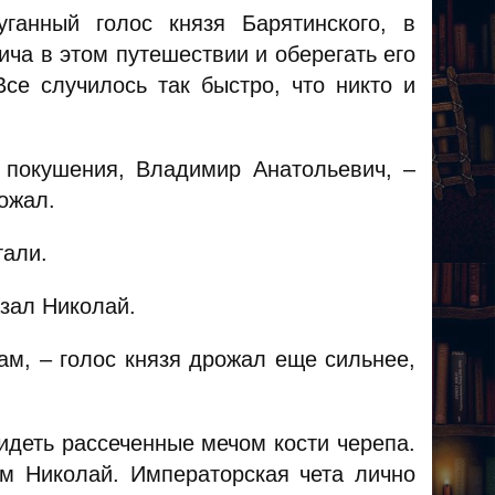
ганный голос князя Барятинского, в
ча в этом путешествии и оберегать его
Все случилось так быстро, что никто и
о покушения, Владимир Анатольевич, –
ожал.
тали.
азал Николай.
ам, – голос князя дрожал еще сильнее,
идеть рассеченные мечом кости черепа.
 Николай. Императорская чета лично