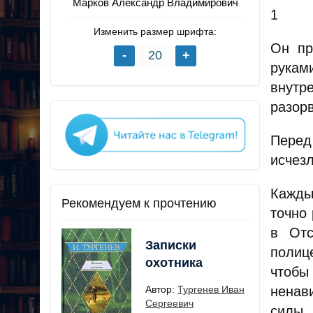
Марков Александр Владимирович
1
Изменить размер шрифта:
Он пр
рукам
внутр
разор
Перед
исчезл
Кажды
Рекомендуем к прочтению
точно
в Отс
Записки
полиц
охотника
чтобы
ненав
Автор:
Тургенев Иван
Сергеевич
силы,