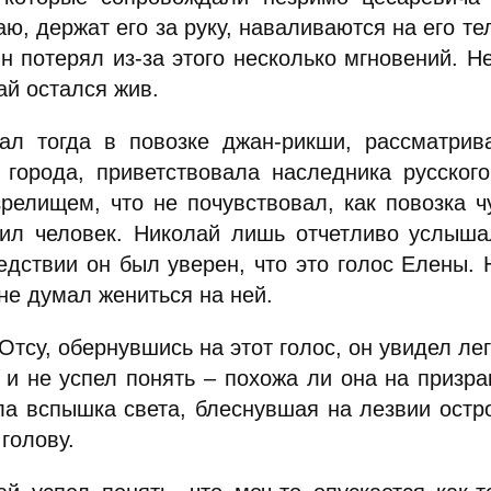
ю, держат его за руку, наваливаются на его те
Он потерял из-за этого несколько мгновений. Н
ай остался жив.
ал тогда в повозке джан-рикши, рассматрива
 города, приветствовала наследника русского
зрелищем, что не почувствовал, как повозка ч
чил человек. Николай лишь отчетливо услыша
едствии он был уверен, что это голос Елены. Н
не думал жениться на ней.
Отсу, обернувшись на этот голос, он увидел ле
к и не успел понять – похожа ли она на призра
ла вспышка света, блеснувшая на лезвии остро
 голову.