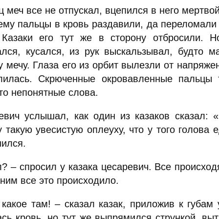
 меч все не отпускал, вцепился в него мертво
ему пальцы в кровь раздавили, да переломали 
 Казаки его тут же в сторону отбросили. Н
ался, кусался, из рук выскальзывал, будто м
 мечу. Глаза его из орбит вылезли от напряжен
лилась. Скрюченные окровавленные пальцы 
то непонятные слова.
евич услышал, как один из казаков сказал: «
 такую увесистую оплеуху, что у того голова е
нился.
л? – спросил у казака цесаревич. Все происхо
 ним все это происходило.
, какое там! – сказал казак, приложив к губам
ась кровь, но тут же выпрямился стрункой, выт