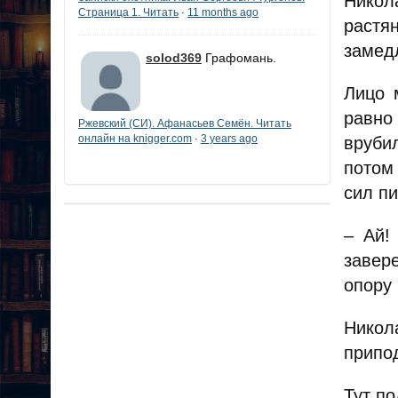
Никол
Страница 1. Читать
11 months ago
·
растя
замед
solod369
Графомань.
Лицо 
равно
Ржевский (СИ). Афанасьев Семён. Читать
онлайн на knigger.com
3 years ago
вруби
·
потом
сил пи
– Ай!
завер
опору 
Никол
припод
Тут по