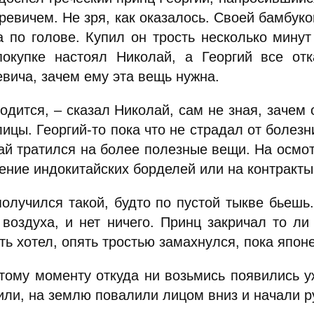
ревичем. Не зря, как оказалось. Своей бамбуко
а по голове. Купил он трость несколько минут
покупке настоял Николай, а Георгий все от
вича, зачем ему эта вещь нужна.
одится, – сказал Николай, сам не зная, зачем 
ицы. Георгий-то пока что не страдал от болезн
ай тратился на более полезные вещи. На осмотр
ение индокитайских борделей или на контракты
получился такой, будто по пустой тыкве бьешь.
 воздуха, и нет ничего. Принц закричал то ли
ть хотел, опять тростью замахнулся, пока японе
этому моменту откуда ни возьмись появились уж
или, на землю повалили лицом вниз и начали р