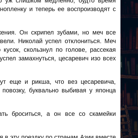
-то уж слишком медленно, будто время
инопленку и теперь ее воспроизводят с
ения. Он скрипел зубами, но меч все
вели. Николай успел отклониться. Меч
 кусок, скользнул по голове, рассекая
успел замахнуться, цесаревич изо всех
тут еще и рикша, что вез цесаревича,
 повозку, буквально выбивая у японца
ть броситься, а он все со скамейки
я в эту поездку по странам Азии вместе