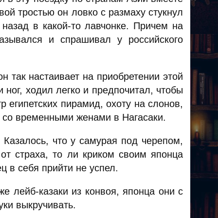
вой тростью он ловко с размаху стукнул
 назад в какой-то лавчонке. Причем на
казывался и спрашивал у российского
он так настаивает на приобретении этой
и ног, ходил легко и предпочитал, чтобы
 египетских пирамид, охоту на слонов,
 со временными женами в Нагасаки.
 Казалось, что у самурая под черепом,
 от страха, то ли криком своим японца
ц в себя прийти не успел.
е лейб-казаки из конвоя, японца они с
уки выкручивать.