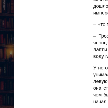
дошло
импер
– Что
– Тро
японц
лапты.
воду г
У нег
унима
левую
она с
чем б
начал 