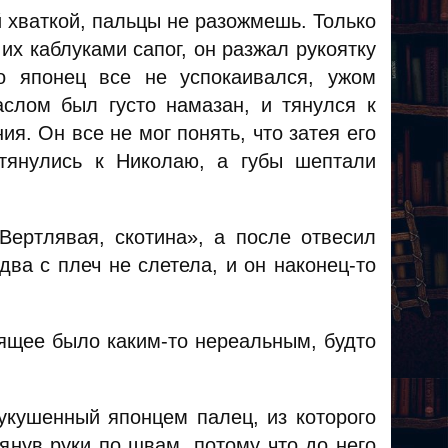
й хваткой, пальцы не разожмешь. Только
их каблуками сапог, он разжал рукоятку
о японец все не успокаивался, ужом
аслом был густо намазан, и тянулся к
ия. Он все не мог понять, что затея его
тянулись к Николаю, а губы шептали
Вертлявая, скотина», а после отвесил
два с плеч не слетела, и он наконец-то
дящее было каким-то нереальным, будто
 укушенный японцем палец, из которого
янув руки по швам, потому что до него