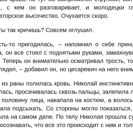
, с кем он разговаривает, и молодецки г
аторское высочество. Очухается скоро.
 ты так кричишь? Совсем оглушил.
сть-то пригодилась, – напомнил о себе прин
а, он все стоял с поднятыми руками, замахнув
 Теперь он внимательно осматривал трость, то
лядел, – добавил он, но цесаревич на него вн
о из раны полилась кровь. Николай инстинктивн
лась, просачивалась сквозь пальцы, залепила л
 половину лица, накапала на костюм, а волосы
тала подсыхать. Со стороны могло показаться,
ыла на самом деле. По телу Николая прошла суд
осознавать, что все это происходит с ним и тол