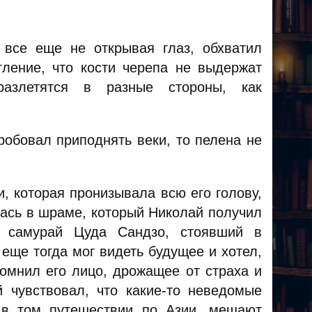
 все еще не открывая глаз, обхватил
тление, что кости черепа не выдержат
 разлетятся в разные стороны, как
робовал приподнять веки, то пелена не
, которая пронизывала всю его голову,
лась в шраме, который Николай получил
й самурай Цуда Сандзо, стоявший в
еще тогда мог видеть будущее и хотел,
помнил его лицо, дрожащее от страха и
 чувствовал, что какие-то неведомые
 в том путешествии по Азии, мешают