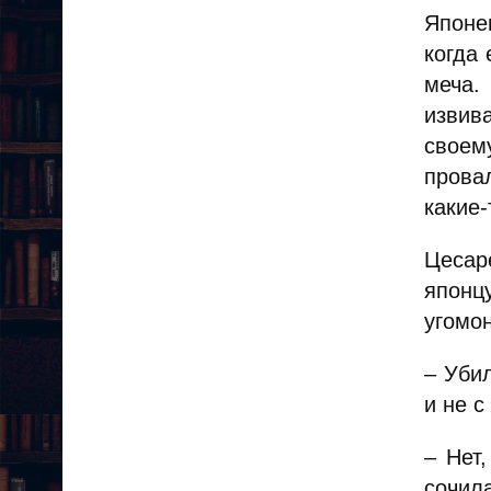
Японец
когда 
меча.
извив
своему
прова
какие-
Цесар
японцу
угомо
– Уби
и не с
– Нет
сочил