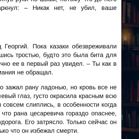
аркнул: – Никак нет, не убил, ваше
ц Георгий. Пока казаки обезвреживали
шись тростью, будто это была бита для
чно ее в первый раз увидел. – Ты как в
имания не обращал.
о зажал рану ладонью, но кровь все не
евый глаз, густо окрасила красным всю
 совсем слиплись, в особенности когда
 что рана цесаревича гораздо опаснее,
орога. Его затрясло. Только сейчас он
ько что он избежал смерти.