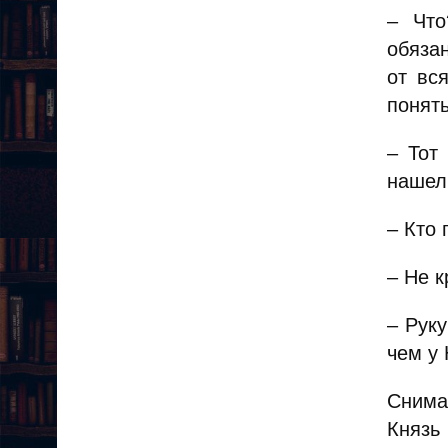
– Что
обяза
от вс
понять
– Тот
нашел 
– Кто 
– Не к
– Рук
чем у 
Снима
Князь