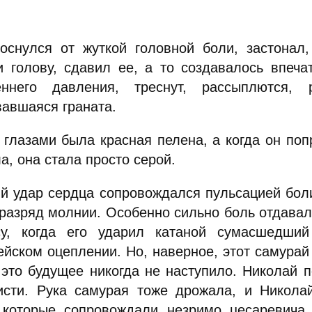
оснулся от жуткой головной боли, застонал,
и голову, сдавил ее, а то создавалось впеча
еннего давления, треснут, рассыплются,
вавшаяся граната.
 глазами была красная пелена, а когда он поп
а, она стала просто серой.
й удар сердца сопровождался пульсацией боли
 разряд молнии. Особенно сильно боль отдава
у, когда его ударил катаной сумасшедши
ейском оцеплении. Но, наверное, этот самурай 
 это будущее никогда не наступило. Николай 
исти. Рука самурая тоже дрожала, и Николай
 которые сопровождали незримо цесаревича