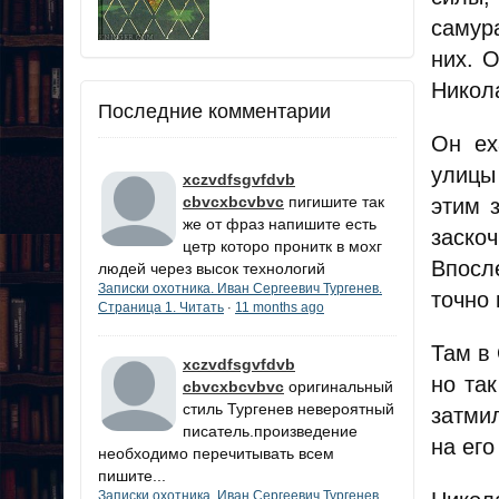
самура
них. 
Никол
Последние комментарии
Он ех
улицы
xczvdfsgvfdvb
cbvcxbcvbvc
пигишите так
этим 
же от фраз напишите есть
заско
цетр которо пронитк в мохг
Впосл
людей через высок технологий
Записки охотника. Иван Сергеевич Тургенев.
точно 
Страница 1. Читать
11 months ago
·
Там в 
xczvdfsgvfdvb
но та
cbvcxbcvbvc
оригинальный
стиль Тургенев невероятный
затми
писатель.произведение
на его
необходимо перечитывать всем
пишите...
Записки охотника. Иван Сергеевич Тургенев.