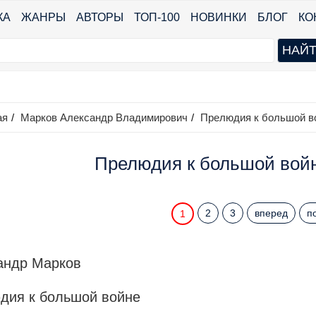
КА
ЖАНРЫ
АВТОРЫ
ТОП-100
НОВИНКИ
БЛОГ
КО
ая
/
Марков Александр Владимирович
/
Прелюдия к большой в
Прелюдия к большой войн
2
3
вперед
п
1
андр Марков
дия к большой войне