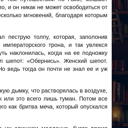
ло, и он никак не может освободиться от
есколько мгновений, благодаря которым
л пеструю толпу, которая, заполонив
 императорского трона, и так увлекся
уть наклонилась, когда на ее подножку
л шепот: «Обернись». Женский шепот.
о ведь тогда он почти не знал ее и уж
гкую дымку, что растворялась в воздухе,
к или это всего лишь туман. Потом все
го как бритва меча, который опускался