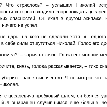
? Что стряслось? – услышал Николай испу
нности которого входило сопровождать цесареви
яких опасностей. Он ехал в другом экипаже. 
 ничего не успел.
 не царь, на кого не сделали хотя бы одног
в себе силы отшутиться Николай. Голос его др
посмел?! – зарычал князь. Глаза его молнии ме
ричите, князь, голова раскалывается, – тихо ск
у уберите, ваше высочество. Я посмотрю, что т
Николая.
я с цесаревича пробковый шлем, он боялся ув
 был ошарашен случившимся еще больше, чем