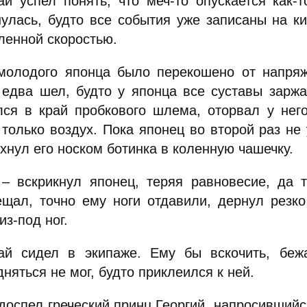
ай успел понять, что меч-то опускается как
нулась, будто все события уже записаны на к
ленной скоростью.
молодого японца было перекошено от напряж
 едва шел, будто у японца все суставы заржа
лся в край пробкового шлема, оторвал у него
 только воздух. Пока японец во второй раз не 
хнул его носком ботинка в коленную чашечку.
 – вскрикнул японец, теряя равновесие, да 
ещал, точно ему ноги отдавили, дернул резко
из-под ног.
ай сидел в экипаже. Ему бы вскочить, бежа
няться не мог, будто приклеился к ней.
доспел греческий принц Георгий, напросившийс