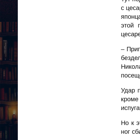
с цеса
японц
этой 
цесаре
– Приг
бездел
Никол
посещ
Удар 
кроме
испуга
Но к 
ног сб