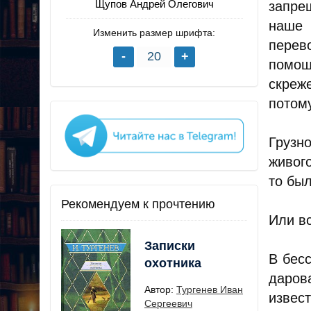
Щупов Андрей Олегович
запре
наше 
Изменить размер шрифта:
перев
помощ
скреж
потом
Грузн
живого
то бы
Рекомендуем к прочтению
Или вс
Записки
В бес
охотника
даров
Автор:
Тургенев Иван
извест
Сергеевич