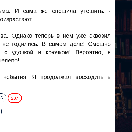
ьма. И сама же спешила утешить: -
роизрастают.
ева. Однако теперь в нем уже сквозил
ы не годились. В самом деле! Смешно
у с удочкой и крючком! Вероятно, я
елепо!..
 небытия. Я продолжал восходить в
36
237