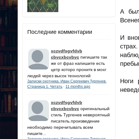
А был
Всенеп
Последние комментарии
И вно
страх
xczvdfsgvfdvb
наблю
cbvcxbcvbvc
пигишите так
пребыв
же от фраз напишите есть
цетр которо пронитк в мохг
людей через высок технологий
Ноги 
Записки охотника. Иван Сергеевич Тургенев.
Страница 1. Читать
11 months ago
·
невед
xczvdfsgvfdvb
cbvcxbcvbvc
оригинальный
стиль Тургенев невероятный
писатель.произведение
необходимо перечитывать всем
пишите...
Записки охотника. Иван Сергеевич Тургенев.