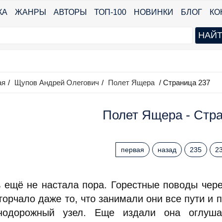
КА
ЖАНРЫ
АВТОРЫ
ТОП-100
НОВИНКИ
БЛОГ
КО
ая
/
Щупов Андрей Олегович
/
Полет Ящера
/ Страница 237
Полет Ящера - Стр
первая
назад
235
2
ь ещё не настала пора. Горестные поводы чер
горчало даже то, что занимали они все пути и
нодорожный узел. Еще издали она оглуша