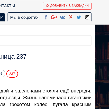
НТАКТЫ
ДОБАВИТЬ В ЗАКЛАДКИ
Мы в соцсетях:
аница 237
36
237
едой и эшелонами стояли ещё впереди.
 подъезды. Жизнь напоминала гигантский
ла грохотом колес, пугала красным