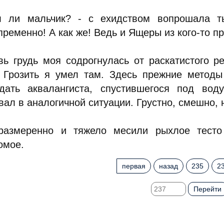
 ли мальчик? - с ехидством вопрошала т
ременно! А как же! Ведь и Ящеры из кого-то п
вь грудь моя содрогнулась от раскатистого р
. Грозить я умел там. Здесь прежние метод
дать аквалангиста, спустившегося под вод
ал в аналогичной ситуации. Грустно, смешно, н
размеренно и тяжело месили рыхлое тесто
омое.
первая
назад
235
2
Перейти