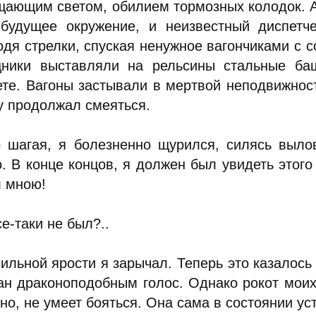
щающим светом, обилием тормозных колодок. 
будущее окружение, и неизвестный диспетче
одя стрелки, спуская ненужное вагончиками с с
ники выставляли на рельсины стальные баш
ете. Вагоны застывали в мертвой неподвижност
у продолжал смеяться.
о шагая, я болезненно щурился, силясь выло
. В конце концов, я должен был увидеть этого 
л мною!
е-таки не был?..
сильной ярости я зарычал. Теперь это казалось
ан драконоподобным голос. Однако рокот моих с
но, не умеет бояться. Она сама в состоянии ус