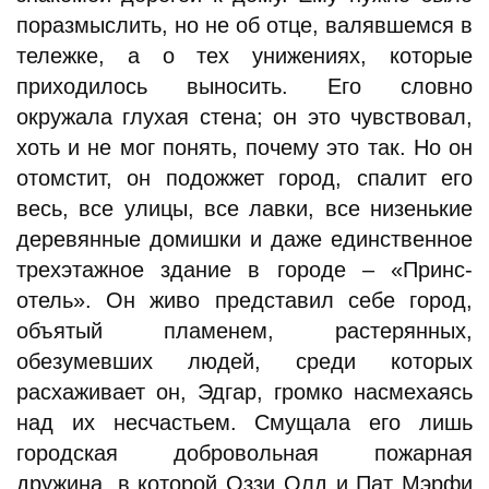
поразмыслить, но не об отце, валявшемся в
тележке, а о тех унижениях, которые
приходилось выносить. Его словно
окружала глухая стена; он это чувствовал,
хоть и не мог понять, почему это так. Но он
отомстит, он подожжет город, спалит его
весь, все улицы, все лавки, все низенькие
деревянные домишки и даже единственное
трехэтажное здание в городе – «Принс-
отель». Он живо представил себе город,
объятый пламенем, растерянных,
обезумевших людей, среди которых
расхаживает он, Эдгар, громко насмехаясь
над их несчастьем. Смущала его лишь
городская добровольная пожарная
дружина, в которой Оззи Олд и Пат Мэрфи