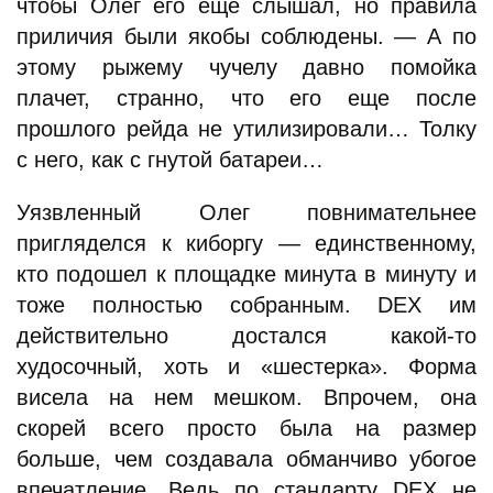
чтобы Олег его еще слышал, но правила
приличия были якобы соблюдены. — А по
этому рыжему чучелу давно помойка
плачет, странно, что его еще после
прошлого рейда не утилизировали… Толку
с него, как с гнутой батареи…
Уязвленный Олег повнимательнее
пригляделся к киборгу — единственному,
кто подошел к площадке минута в минуту и
тоже полностью собранным. DEX им
действительно достался какой-то
худосочный, хоть и «шестерка». Форма
висела на нем мешком. Впрочем, она
скорей всего просто была на размер
больше, чем создавала обманчиво убогое
впечатление. Ведь по стандарту DEX не