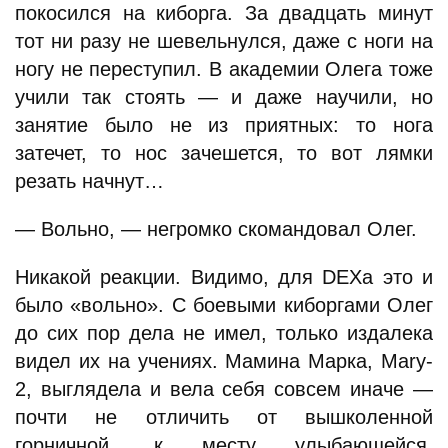
покосился на киборга. За двадцать минут
тот ни разу не шевельнулся, даже с ноги на
ногу не переступил. В академии Олега тоже
учили так стоять — и даже научили, но
занятие было не из приятных: то нога
затечет, то нос зачешется, то вот лямки
резать начнут…
— Вольно, — негромко скомандовал Олег.
Никакой реакции. Видимо, для DEXа это и
было «вольно». С боевыми киборгами Олег
до сих пор дела не имел, только издалека
видел их на учениях. Мамина Марка, Mary-
2, выглядела и вела себя совсем иначе —
почти не отличить от вышколенной
горничной, к месту улыбающейся,