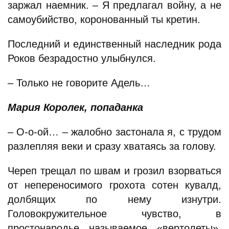
заржал наемник. – Я предлагал войну, а не
самоубийство, коронованный ты кретин.
Последний и единственный наследник рода
Роков безрадостно улыбнулся.
– Только не говорите Адель…
Мария Королек, попаданка
– О-о-ой… – жалобно застонала я, с трудом
разлепляя веки и сразу хватаясь за голову.
Череп трещал по швам и грозил взорваться
от непереносимого грохота сотен кувалд,
долбящих по нему изнутри.
Головокружительное чувство, в
простонародье называемое «вертолеты»,