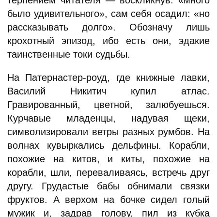
терпением читателя — воскликнув: «много
было удивительного», сам себя осадил: «но
рассказывать долго». Обозначу лишь
крохотный эпизод, ибо есть они, эдакие
таинственные токи судьбы.
На Патернастер-роуд, где книжные лавки,
Василий Никитич купил атлас.
Гравированный, цветной, залюбуешься.
Курчавые младенцы, надувая щеки,
символизировали ветры разных румбов. На
волнах кувыркались дельфины. Корабли,
похожие на китов, и киты, похожие на
корабли, шли, переваливаясь, встречь друг
другу. Грудастые бабы обнимали связки
фруктов. А верхом на бочке сидел голый
мужик и, задрав голову, пил из кубка