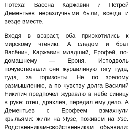
Потеха! Васёна Каржавин и Петрей
Дементьев неразлучными были, всегда и
везде вместе.
Входя в возраст, оба приохотились к
мирскому чтению. А следом и брат
Васёнин, Каржавин младший, Ерофей, по-
домашнему — Ероня. Исподволь
почувствовали они журавлиную тягу туда,
туда, за горизонты. Не по зрелому
размышлению, а по чувству долга Василий
Никитич предпочел журавлю в небе синицу
в руке: отец, дряхлея, передал ему дело. А
Дементьев с Ерофеем взмахнули
крыльями: жили на Яузе, поживем на Узе.
Родственникам-свойственникам объявили: