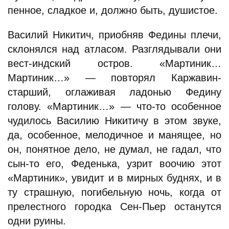
пенное, сладкое и, должно быть, душистое.
Василий Никитич, приобняв Федины плечи,
склонялся над атласом. Разглядывали они
вест-индский остров. «Мартиник…
Мартиник…» — повторял Каржавин-
старший, оглаживая ладонью Федину
голову. «Мартиник…» — что-то особенное
чудилось Василию Никитичу в этом звуке,
да, особенное, мелодичное и манящее, но
он, понятное дело, не думал, не гадал, что
сын-то его, Феденька, узрит воочию этот
«Мартиник», увидит и в мирных буднях, и в
ту страшную, погибельную ночь, когда от
прелестного городка Сен-Пьер останутся
одни руины.