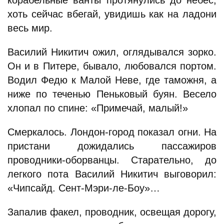
корабельные ванты протянулись до небес,
хоть сейчас вбегай, увидишь как на ладони
весь мир.
Василий Никитич ожил, оглядывался зорко.
Он и в Питере, бывало, любовался портом.
Водил Федю к Малой Неве, где таможня, а
ниже по теченью Пеньковый буян. Весело
хлопал по спине: «Примечай, малый!»
Смеркалось. Лондон-город показал огни. На
пристани дожидались пассажиров
проводники-оборванцы. Старательно, до
легкого пота Василий Никитич выговорил:
«Чипсайд. Сент-Мэри-ле-Боу»…
Запалив факел, проводник, освещая дорогу,