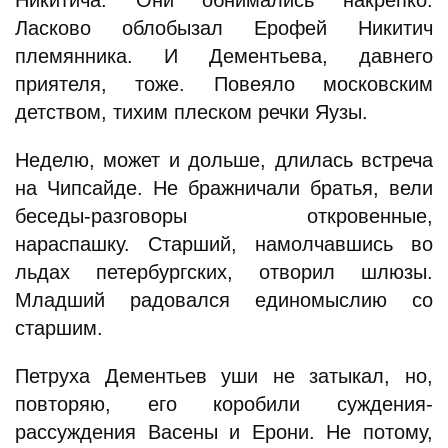
Никитича. Они обнимались накрепко.
Ласково облобызал Ерофей Никитич
племянника. И Дементьева, давнего
приятеля, тоже. Повеяло московским
детством, тихим плеском речки Яузы.
Неделю, может и дольше, длилась встреча
на Чипсайде. Не бражничали братья, вели
беседы-разговоры откровенные,
нараспашку. Старший, намолчавшись во
льдах петербургских, отворил шлюзы.
Младший радовался единомыслию со
старшим.
Петруха Дементьев уши не затыкал, но,
повторяю, его коробили суждения-
рассуждения Васены и Ерони. Не потому,