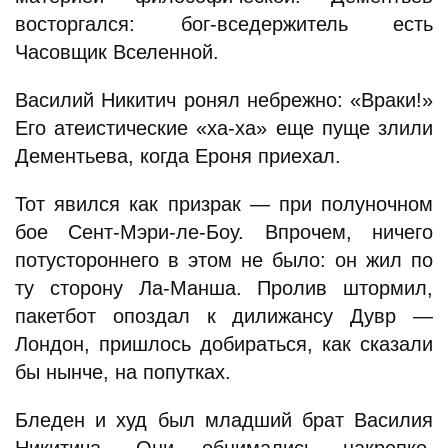
восторгался: бог-вседержитель есть
Часовщик Вселенной.
Василий Никитич ронял небрежно: «Враки!»
Его атеистические «ха-ха» еще пуще злили
Дементьева, когда Ероня приехал.
Тот явился как призрак — при полуночном
бое Сент-Мэри-ле-Боу. Впрочем, ничего
потустороннего в этом не было: он жил по
ту сторону Ла-Манша. Пролив штормил,
пакетбот опоздал к дилижансу Дувр —
Лондон, пришлось добираться, как сказали
бы нынче, на попутках.
Бледен и худ был младший брат Василия