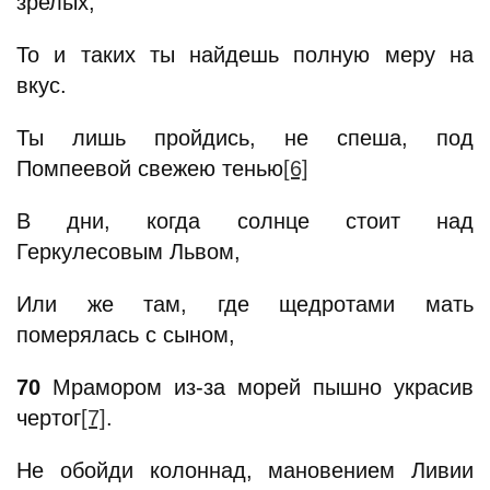
зрелых,
То и таких ты найдешь полную меру на
вкус.
Ты лишь пройдись, не спеша, под
Помпеевой свежею тенью
[6]
В дни, когда солнце стоит над
Геркулесовым Львом,
Или же там, где щедротами мать
померялась с сыном,
70
Мрамором из-за морей пышно украсив
чертог
[7]
.
Не обойди колоннад, мановением Ливии