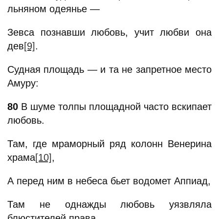
льняном одеянье —
Зевса познавши любовь, учит любви она
дев
[9]
.
Судная площадь — и та не запретное место
Амуру:
80
В шуме толпы площадной часто вскипает
любовь.
Там, где мраморный ряд колонн Венерина
храма
[10]
,
А перед ним в небеса бьет водомет Аппиад,
Там не однажды любовь уязвляла
блюстителей права,