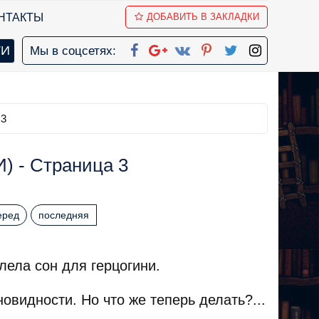
НТАКТЫ
ДОБАВИТЬ В ЗАКЛАДКИ
Мы в соцсетях:
 3
) - Страница 3
еред
последняя
лела сон для герцогини.
видности. Но что же теперь делать?...