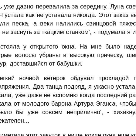
уже давно перевалила за середину. Луна свет
Я устала как не уставала никогда. Этот заказ 
ули песка, а веки налились свинцовой тяжес
 не заснуть за ткацким станком', - подумала я 
яла у открытого окна. На мне было надет
урые волосы убраны в высокую прическу, 
ур, доставшийся от бабушки.
ий ночной ветерок обдувал прохладой п
апряжения. Два танца подряд, я ужасно устала 
вала, уже даже не вспомню когда последний раз
жала от молодого барона Артура Эганса, чтобы 
было бы уже совсем неприлично', - хихикну
кателен...
метила этот закуток в нише возле окна еще ко