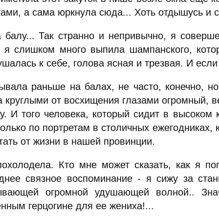
ками, а сама юркнула сюда... Хоть отдышусь и 
балу... Так странно и непривычно, я соверше
 я слишком много выпила шампанского, котор
шалась к себе, голова ясная и трезвая. И если 
ала раньше на балах, не часто, конечно, но 
а круглыми от восхищения глазами огромный, в
зу. И того человека, который сидит в высоком 
олько по портретам в столичных ежегодниках, 
тать от жизни в нашей провинции.
олодела. Кто мне может сказать, как я поп
днее связное воспоминание - я сижу за стан
ывающей огромной удушающей волной.. Зн
нным герцогине для ее жениха!...