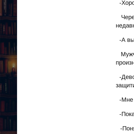
-Хоро
Через
недав
-А вы
Мужчи
произн
-Девоч
защити
-Мне ч
-Пока 
-Поня