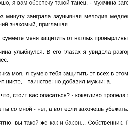
шо, я вам обеспечу такой танец, - мужчина заг
 минуту заиграла заунывная мелодия медлен
ний знакомый, приглашая.
 сумеете меня защитить от наглых пронырливы
на улыбнулся. В его глазах я увидела разго
ес.
ка моя, я сумею тебя защитить от всех в этом 
т никто, - таинственно добавил мужчина.
то, стоит вас опасаться? - кокетливо пропела
ты со мной - нет, а вот если захочешь убежать.
тно, вы такой же как и барон... Собственник.