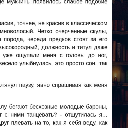
це мужчины появилось слабое подобие
сив, точнее, не красив в классическом
емноволосый. Четко очерченные скулы,
я порода, череда предков стоят за его
высокородный, должность и титул даже
 уже ощупали меня с головы до ног,
есело улыбнулась, это просто сон, так
отянул паузу, явно спрашивая как меня
залу бегают бесхозные молодые бароны,
с ними танцевать? - отшутилась я...
уг плевать на то, как я себя веду, как