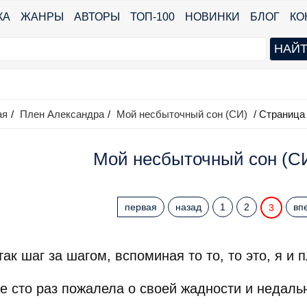
КА
ЖАНРЫ
АВТОРЫ
ТОП-100
НОВИНКИ
БЛОГ
КО
ая
/
Плен Александра
/
Мой несбыточный сон (СИ)
/ Страница
Мой несбыточный сон (СИ
первая
назад
1
2
вп
3
к шаг за шагом, вспоминая то то, то это, я и п
сто раз пожалела о своей жадности и недально