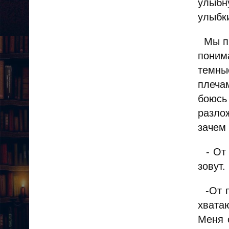
улыбн
улыбк
Мы пр
поним
темны
плеча
боюсь
разло
зачем
- От 
зовут.
-От п
хвата
Меня о