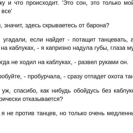
жу и что происходит. 'Это сон, это только мой
 все'
 значит, здесь скрываетесь от барона?
 угадали, если найдет - потащит танцевать, 
на каблуках, - я капризно надула губы, глаза 
да не ходил на каблуках, - развел руками он.
буйте, - пробурчала, - сразу отпадет охота та
уж, спасибо, как нибудь обойдусь без каблук
рически отказывается?
 я не против танцев, но только очень медленн