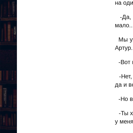
на оди
-Да, 
мало..
Мы уж
Артур.
-Вот в
-Нет,
да и 
-Но ве
-Ты хо
у меня