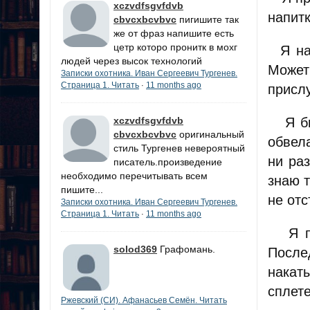
xczvdfsgvfdvb
напит
cbvcxbcvbvc
пигишите так
же от фраз напишите есть
цетр которо пронитк в мохг
Я на 
людей через высок технологий
Может
Записки охотника. Иван Сергеевич Тургенев.
Страница 1. Читать
11 months ago
·
прислу
xczvdfsgvfdvb
Я быв
cbvcxbcvbvc
оригинальный
обвел
стиль Тургенев невероятный
ни ра
писатель.произведение
необходимо перечитывать всем
знаю т
пишите...
не отс
Записки охотника. Иван Сергеевич Тургенев.
Страница 1. Читать
11 months ago
·
Я пох
solod369
Графомань.
После
накат
сплете
Ржевский (СИ). Афанасьев Семён. Читать