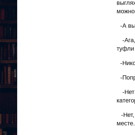
выгля
можно
-А вы,
-Ага,
туфли 
-Никог
-Попро
-Нет 
катего
-Нет,
месте.