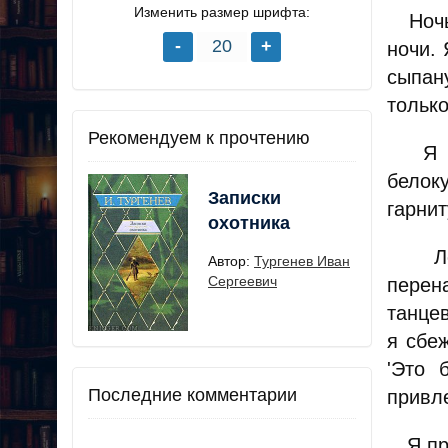
Изменить размер шрифта:
Ночь 
ночи. 
сыпан
только
Рекомендуем к прочтению
Я сто
белок
Записки
гарнит
охотника
Легк
Автор:
Тургенев Иван
Сергеевич
перен
танце
я сбе
'Это 
Последние комментарии
привле
Я при