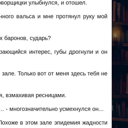
оворщицки улыбнулся, и отошел.
ного вальса и мне протянул руку мой
х баронов, сударь?
рающийся интерес, губы дрогнули и он
зале. Только вот от меня здесь тебя не
 я, взмахивая ресницами.
.. - многозначительно усмехнулся он...
 Похоже в этом зале эпидемия жадности