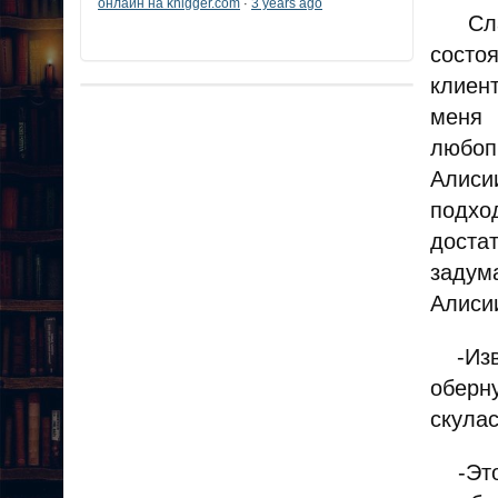
онлайн на knigger.com
3 years ago
·
Слава
состо
клиен
меня 
любоп
Алиси
подхо
доста
задум
Алисии
-Изви
оберн
скула
-Это 