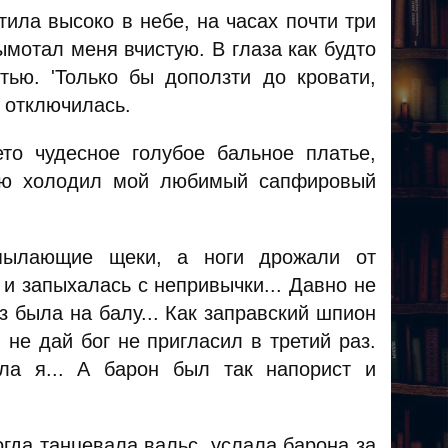
ила высоко в небе, на часах почти три
вымотал меня вчистую. В глаза как будто
тью. 'Только бы доползти до кровати,
и отключилась.
о чудесное голубое бальное платье,
шею холодил мой любимый сапфировый
ылающие щеки, а ноги дрожали от
и запыхалась с непривычки... Давно не
 была на балу... Как заправский шпион
не дай бог не пригласил в третий раз.
ла я... А барон был так напорист и
гда танцевала вальс, услала барона за