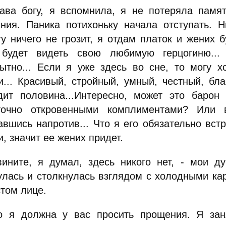
 богу, я вспомнила, я не потеряла память
яния. Паника потихоньку начала отступать. Н
ту ничего не грозит, я отдам платок и жених б
будет видеть свою любимую герцогиню...
ытно... Если я уже здесь во сне, то могу х
и... Красивый, стройный, умный, честный, бла
дит половина...Интересно, может это барон
точно откровенными комплиментами? Или 
авшись напротив... Что я его обязательно встр
, значит ее жених придет.
ните, я думал, здесь никого нет, - мои ду
улась и столкнулась взглядом с холодными ка
стом лице.
я должна у вас просить прощения. Я зан