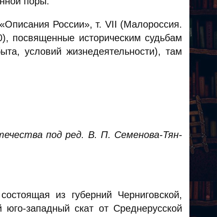
нной поры.
Описания России», т. VII (Малороссия.
10), посвященные историческим судьбам
ыта, условий жизнедеятельности), там
ечества под ред. В. П. Семенова-Тян-
состоящая из губерний Черниговской,
й юго-западный скат от Среднерусской