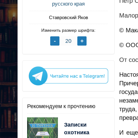
Петр 
русского края
Малор
Ставровский Яков
© Мака
Изменить размер шрифта:
© ООО
От со
Насто
Приче
госуд
незам
Рекомендуем к прочтению
труда
превр
Записки
И еще
охотника