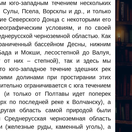
ым юго-западным течением нескольких
 Сулы, Псела, Ворсклы и др., и только
ие Северского Донца с некоторыми его
географическим условиям, и по своей
еднерусской черноземной областью. Как
граниченный бассейном Десны, нижним
Бада и Мокши, лесостепной до Валуя,
 от них – степной), так и здесь мы
то юго-западное течение здешних рек
оими долинами при простирании этих
изительно ограничивается с юга течением
 (и только от Полтавы идет поперек
рх по последней реке к Волчанску), а
другая область самой природой были
 Среднерусская черноземная область
 (железные руды, каменный уголь), а