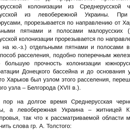
орусской колонизации из Среднерусской 
русской из левобережной Украины. При 
русами, прорезывается по направлению от Харьк
ьными пятнами и полосами малорусских («
сской колонизации прорезывается по направлен
в. на ю.-з.) отдельными пятнами и полосами в
способ расселения, подобно поперечным желез
о большую прочность колонизации южнорус
оатации Донецкого бассейна и до основания у
что Харьков был узлом этого расселения, пере
го узла – Белгорода (XVII в.).
 пор на долгое время Среднерусская черн
ы, а левобережная Украина – житницей К
провья, так что к рассматриваемой области 
ить слова гр. А. Толстого: