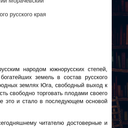
лий Морачевский
го русского края
усским народом южнорусских степей,
богатейших земель в состав русского
ородных землях Юга, свободный выход к
ть свободно торговать плодами своего
се это и стало в последующем основой
сегодняшнему читателю достоверные и