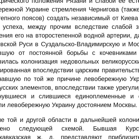
афического положения Рязани и слабой ее ест
ережной Украине стремления Чернигова (также
тепного поясов) создать независимый от Киева
 успеха, между прочим вследствие слабой з
ения его на второстепенной водной артерии, 
евской Руси в Суздальско-Владимирскую и Мос
вшую от постоянной борьбы с кочевниками
вилась колонизация недовольных великорусски
лированная впоследствии царским правительст
чавшую по той же причине левобережную Укр
усских элементов, впоследствии также урегул
нувшиеся и слившиеся единоплеменные и 
ли левобережную Украину достоянием Москвы.
ие той и другой области в дальнейшей колон
жено следующей схемой. Бывшая Курско
кавказская ж. д. представляют приблизи