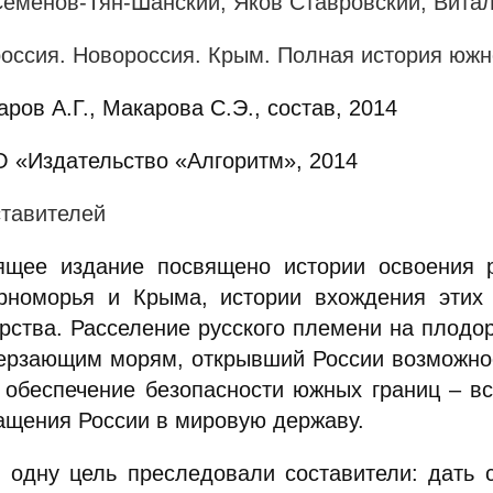
Семенов-Тян-Шанский, Яков Ставровский, Вита
оссия. Новороссия. Крым. Полная история южно
ров А.Г., Макарова С.Э., состав, 2014
 «Издательство «Алгоритм», 2014
ставителей
ящее издание посвящено истории освоения р
рноморья и Крыма, истории вхождения этих 
арства. Расселение русского племени на плод
ерзающим морям, открывший России возможнос
, обеспечение безопасности южных границ – в
ащения России в мировую державу.
 одну цель преследовали составители: дать 