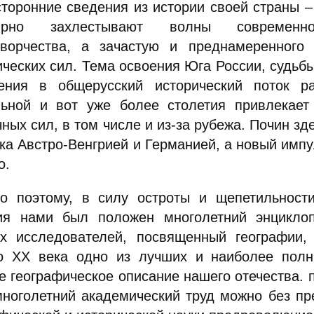
сторонние сведения из истории своей страны – 
лярно захлестывают волны современно
ворчества, а зачастую и преднамеренного 
ических сил. Тема освоения Юга России, судьбы
ения в общерусский исторический поток р
льной и вот уже более столетия привлекает
ных сил, в том числе и из-за рубежа. Почин з
ека Австро-Венгрией и Германией, а новый имп
о.
о поэтому, в силу остроты и щепетильности
ия нами был положен многолетний энциклоп
их исследователей, посвященный географии,
о XX века одно из лучших и наиболее полн
е географическое описание нашего отечества. п
многолетний академический труд можно без пр