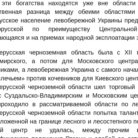
 эти богатства находятся уже вне област
твенная разница между обеими областями
усское население левобережной Украины пред
корусской по преимуществу Центрально
ающаяся и на приемах народной эксплоатации з
ерусская черноземная область была с XII п
мирского, а потом для Московского центр
иками, а левобережная Украина с самого начал
плечьем» против кочевников для Киевского цен
ерусской черноземной области шел торговый 
с Суздальско-Владимирским и Московским цен
проходило в рассматриваемой области по ле
ерусской черноземной области попытка талант
оложенной на границе лесного и лесостепного 
кий центр не удалась, между прочим вс