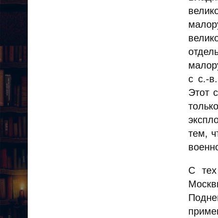
велик
мало
велико
отдел
малору
с с.-
Этот 
тольк
экспл
тем, 
военно
С тех
Москв
Подне
примен