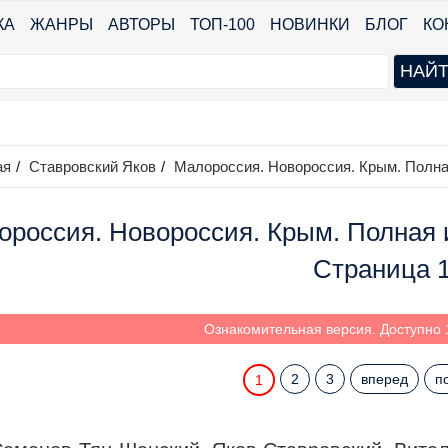
КА
ЖАНРЫ
АВТОРЫ
ТОП-100
НОВИНКИ
БЛОГ
КО
ая
/
Ставровский Яков
/
Малороссия. Новороссия. Крым. Полна
россия. Новороссия. Крым. Полная и
Страница 
Ознакомительная версия. Доступно 1
2
3
вперед
п
1