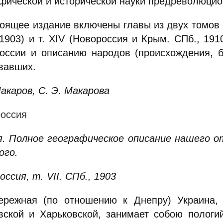
афической и исторической науки предреволюцио
тоящее издание включены главы из двух томов «
 1903) и т. XIV (Новороссия и Крым. СПб., 19
оссии и описанию народов (происхождения, б
вавших.
Макаров, С. Э. Макарова
оссия
я. Полное географическое описание нашего от
ого.
ссия, т. VII. СПб., 1903
ережная (по отношению к Днепру) Украина, 
вской и Харьковской, занимает собою пологи