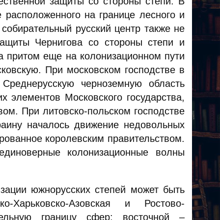
ественной защиты со стороны степи. В
 расположенного на границе лесного и
 собирательный русский центр также не
ащиты Чернигова со стороны степи и
да притом еще на колонизационном пути
ковскую. При московском господстве в
 Среднерусскую черноземную область
х элементов Московского государства,
вом. При литовско-польском господстве
аину началось движение недовольных
ированное королевским правительством.
единоверные колонизационные волны
изации южнорусских степей может быть
-Харьковско-Азовская и Ростово-
тельную границу сфер: восточной –