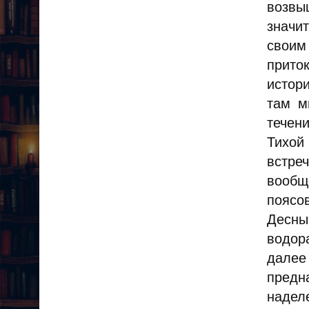
возвы
значи
своим
прито
истор
там м
течен
Тихой
встре
вообщ
поясов
Десны
водор
далее
предн
надел