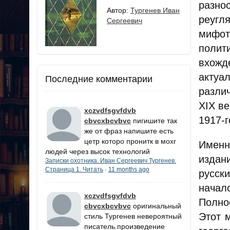
разно
Автор:
Тургенев Иван
реуг
Сергеевич
мифот
полит
вхожд
актуа
Последние комментарии
различ
XIX в
xczvdfsgvfdvb
1917-г
cbvcxbcvbvc
пигишите так
же от фраз напишите есть
цетр которо пронитк в мохг
Именн
людей через высок технологий
издан
Записки охотника. Иван Сергеевич Тургенев.
Страница 1. Читать
11 months ago
·
русск
начал
xczvdfsgvfdvb
Полно
cbvcxbcvbvc
оригинальный
Этот 
стиль Тургенев невероятный
писатель.произведение