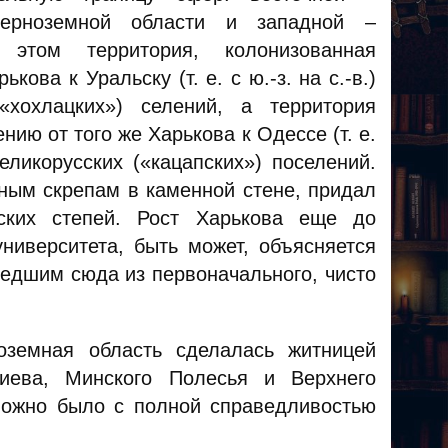
черноземной области и западной –
этом территория, колонизованная
ова к Уральску (т. е. с ю.-з. на с.-в.)
хохлацких») селений, а территория
ию от того же Харькова к Одессе (т. е.
еликорусских («кацапских») поселений.
ным скрепам в каменной стене, придал
ских степей. Рост Харькова еще до
ниверситета, быть может, объясняется
шедшим сюда из первоначального, чисто
оземная область сделалась житницей
иева, Минского Полесья и Верхнего
можно было с полной справедливостью