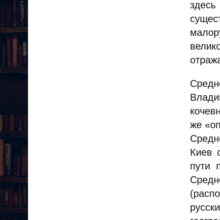
здесь
сущес
малор
вели
отраж
Средн
Влади
кочевн
же «о
Средн
Киев 
пути 
Средн
(расп
русс