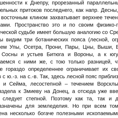
шенности к Днепру, прорезанный параллельн
тельных притоков последнего, как напр. Десны,
 восточным клином захватывает верхнее течен
ками. Пространство это и по своим физико-
ической судьбе имеет большую аналогию со Ср
ы видим три ботанических пояса (лесной, о
ием Упы, Осетра, Прони, Пары, Цны, Выши, 
 Сосны и устьев Битюга и Вороны, а к югу
чаемся с ними же, с тою только разницей, ч
е гораздо определеннее ограничивает их св
 с ю.-з. на с.-в. Так, здесь лесной пояс прибл
 и Сейма, лесостепной – течением Ворсклы
аздела к Змиеву на Донец, а отсюда уже вве
 следует степной. Поэтому как та, так и 
азначены для земледелия. Но при всем том
ена несколько богаче полезными ископаемыми