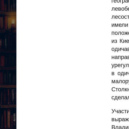
геогр
левоб
лесос
имели
полож
из Ки
одича
напра
урегу
в оди
малор
Столк
сдела
Участ
выра
Влади