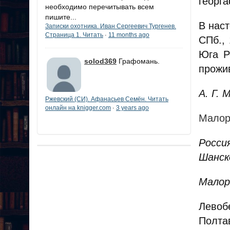
георг
необходимо перечитывать всем
пишите...
В нас
Записки охотника. Иван Сергеевич Тургенев.
Страница 1. Читать
11 months ago
·
СПб.,
Юга Р
solod369
Графомань.
прожи
А. Г. 
Ржевский (СИ). Афанасьев Семён. Читать
онлайн на knigger.com
3 years ago
·
Малор
Росси
Шанск
Малоро
Левоб
Полта