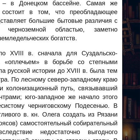
и – в Донецком бассейне. Самая же
 состоит в том, что преобладающее
ставляет большие бытовые различия с
й черноземной областью, заметно
емледельческих богатств.
о XVIII в. сначала для Суздальско-
а «оплечьем» в борьбе со степными
а русской истории до XVIII в. была тем
тра. По лесному северо-западному краю
и колонизационный путь, связывавший
трами; юго-западное же начало этого
систому черниговскому Подесенью. В
ливого в. кн. Олега создать из Рязани
поясов) самостоятельный собирательный
ледствие недостаточно выгодного