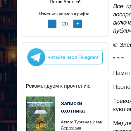
Пехов Алексей
Все п
воспр
Изменить размер шрифта:
включ
публи
© Эле
* * *
Памят
Рекомендуем к прочтению
Проло
Трево
Записки
кувши
охотника
Автор:
Тургенев Иван
Медле
Сергеевич