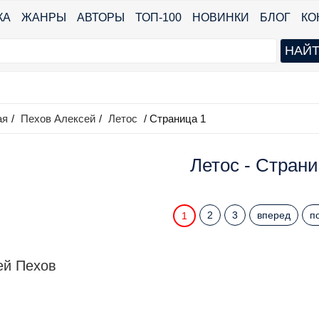
КА
ЖАНРЫ
АВТОРЫ
ТОП-100
НОВИНКИ
БЛОГ
КО
ая
/
Пехов Алексей
/
Летос
/ Страница 1
Летос - Страни
2
3
вперед
п
1
ей Пехов