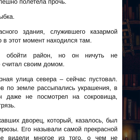
пешно полетела прочь.
ыбка.
сного здания, служившего казармой
то в этот момент находился там.
бы обойти район, но он ничуть не
о считал своим домом.
ная улица севера – сейчас пустовал.
ов по земле рассыпались украшения, в
н даже не посмотрел на сокровища,
рязь.
жавших дворец, который, казалось, был
бирюзы. Его называли самой прекрасной
ые видели многое из того, о чем не