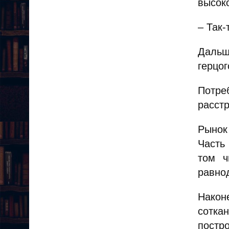
высок
– Так-
Дальш
герцог
Потре
расстр
Рынок
Часть
том ч
равно
Након
сотка
постр