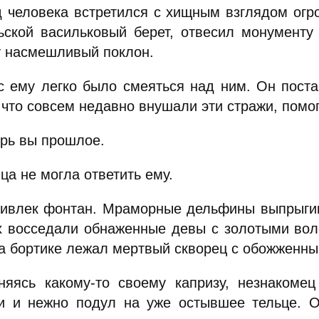
д человека встретился с хищным взглядом огр
ьской васильковый берет, отвесил монументу
у насмешливый поклон.
с ему легко было смеяться над ним. Он постар
 что совсем недавно внушали эти стражи, помог
ерь вы прошлое.
ца не могла ответить ему.
ривлек фонтан. Мраморные дельфины выпрыгива
х восседали обнаженные девы с золотыми вол
На бортике лежал мертвый скворец с обожженн
няясь какому-то своему капризу, незнакоме
и и нежно подул на уже остывшее тельце. Он