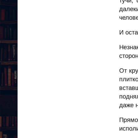
тучи,
далек
челове
И ост
Незна
сторо
От кр
плитк
встав
подня
даже 
Прямо
испол