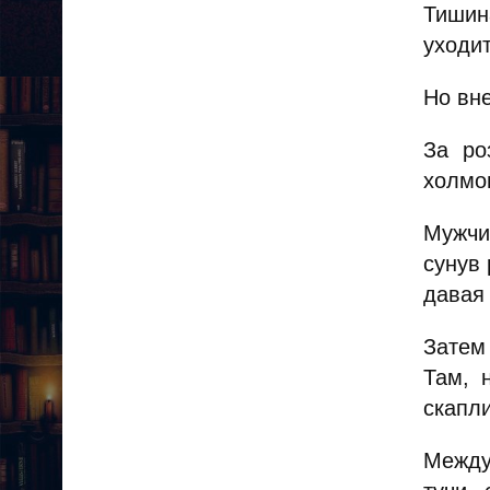
Тишин
уходит
Но вн
За ро
холмом
Мужчи
сунув 
давая
Затем 
Там, 
скапл
Между