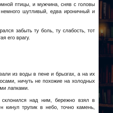
омной птицы, и мужчина, сняв с головы
 немного шутливый, едва ироничный и
ался забыть ту боль, ту слабость, тот
ая его врагу.
ли из воды в пене и брызгах, а на их
осами, ничуть не похожие на холодных
ыми лапками.
ц склонился над ним, бережно взял в
 кинул трупик в небо, точно камень,