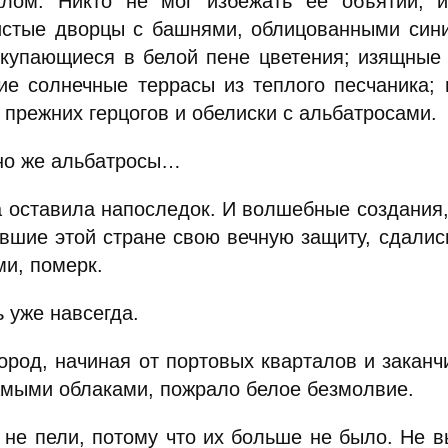
алом. Никто не мог избежать ее объятий, 
истые дворцы с башнями, облицованными син
 купающиеся в белой пене цветения; изящные 
ие солнечные террасы из теплого песчаника;
 прежних герцогов и обелиски с альбатросами.
но же альбатросы…
а оставила напоследок. И волшебные создания,
вшие этой стране свою вечную защиту, сдались.
ми, померк.
 уже навсегда.
ород, начиная от портовых кварталов и заканч
амыми облаками, пожрало белое безмолвие.
 не пели, потому что их больше не было. Не в