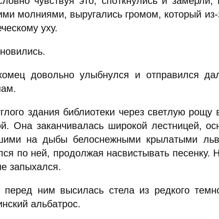
 словно чувствуя это, споткнулись и замерли,
ими молниями, выругались громом, который из
ческому уху.
ановились.
комец довольно улыбнулся и отправился да
нам.
углого здания библиотеки через светлую рощу
ой. Она заканчивалась широкой лестницей, о
шими на дыбы белоснежными крылатыми льв
лся по ней, продолжая насвистывать песенку. Н
не запыхался.
 перед ним высилась стела из редкого темн
инский альбатрос.