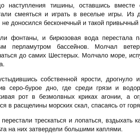
о наступления тишины, оставшись вместе 
тали смеяться и играть в веселые игры. Из 
и не доносился бесконечный и такой привычный
ли фонтаны, и бирюзовая вода перестала п
ым перламутром бассейнов. Молчал ветер
чаться до самих Шестерых. Молчало море, исп
а.
устыдившись собственной ярости, дрогнуло и
ив серо-бурое дно, где среди грязи и водо
хивая рот в безмолвных криках агонии, а о
ся в расщелины морских скал, спасаясь от горя
 перестали трескаться и лопаться, вздыхать к
ьта на них затвердели большими каплями.