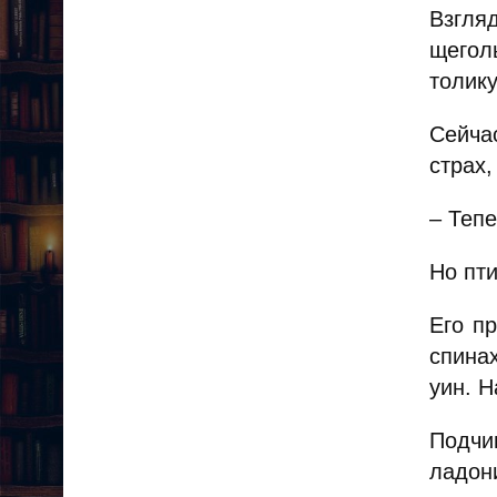
Взгля
щегол
толик
Сейча
страх,
– Теп
Но пти
Его п
спина
уин. 
Подчи
ладон