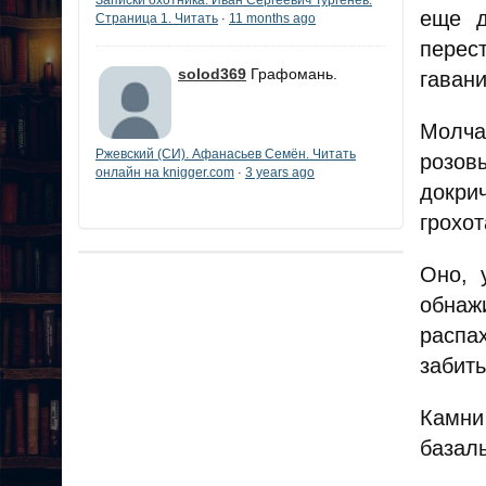
еще д
Страница 1. Читать
11 months ago
·
перес
solod369
Графомань.
гаван
Молча
Ржевский (СИ). Афанасьев Семён. Читать
розов
онлайн на knigger.com
3 years ago
·
докри
грохот
Оно, 
обнаж
распа
забить
Камни
базал