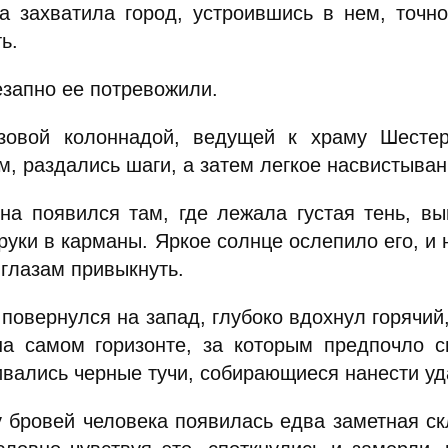
а захватила город, устроившись в нем, точно
ь.
езапно ее потревожили.
зовой колоннадой, ведущей к храму Шесте
, раздались шаги, а затем легкое насвистыван
на появился там, где лежала густая тень, в
руки в карманы. Яркое солнце ослепило его, и 
 глазам привыкнуть.
повернулся на запад, глубоко вдохнул горячий,
на самом горизонте, за которым предпочло с
ивались черные тучи, собирающиеся нанести уд
 бровей человека появилась едва заметная ск