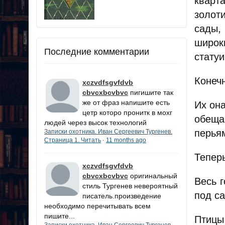
кварт
золот
сады,
широк
Последние комментарии
статуи
Конеч
xczvdfsgvfdvb
cbvcxbcvbvc
пигишите так
же от фраз напишите есть
Их он
цетр которо пронитк в мохг
обеща
людей через высок технологий
перья
Записки охотника. Иван Сергеевич Тургенев.
Страница 1. Читать
11 months ago
·
Теперь
xczvdfsgvfdvb
cbvcxbcvbvc
оригинальный
Весь г
стиль Тургенев невероятный
под с
писатель.произведение
необходимо перечитывать всем
пишите...
Птицы
Записки охотника. Иван Сергеевич Тургенев.