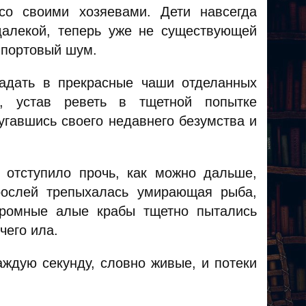
со своими хозяевами. Дети навсегда
далекой, теперь уже не существующей
 портовый шум.
адать в прекрасные чаши отделанных
, устав реветь в тщетной попытке
угавшись своего недавнего безумства и
 отступило прочь, как можно дальше,
рослей трепыхалась умирающая рыба,
громные алые крабы тщетно пытались
чего ила.
аждую секунду, словно живые, и потеки