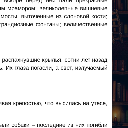
и вскоре перед ней пали прекрасные
им мрамором; великолепные вишневые
мосты, выточенные из слоновой кости;
 грандиозные фонтаны; величественные
 распахнувшие крылья, сотни лет назад
 Их глаза погасли, а свет, излучаемый
ивая крепостью, что высилась на утесе,
ыли собаки – последние из них погибли