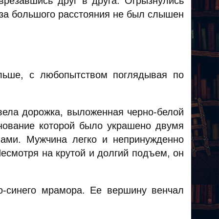
 врезавшись друг в друга. Огрызнулись
-за большого расстояния не был слышен
льше, с любопытством поглядывая по
 вела дорожка, выложенная черно-белой
снование которой было украшено двумя
ами. Мужчина легко и непринужденно
есмотря на крутой и долгий подъем, он
о-синего мрамора. Ее вершину венчал