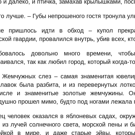
о и далеко, и птичка, замахав крылышками, пос
то лучше. – Губы непрошеного гостя тронула ул
е пришлось идти в обход – купол прекра
ской гвардии, провалился внутрь, убив всех, к
бовалось довольно много времени, что
аивался, так как любил город, который когда-т
 Жемчужных слез – самая знаменитая ювелир
 лавок была разбита, и из перевернутых лотк
исле и знаменитые золотые жемчужины. О
душно прошел мимо, будто под ногами лежала г
ец человек оказался в яблоневых садах, окру
н из лучей солнечного света, морской пены и 
ойкой в мире, и даже старые эйвы, котор