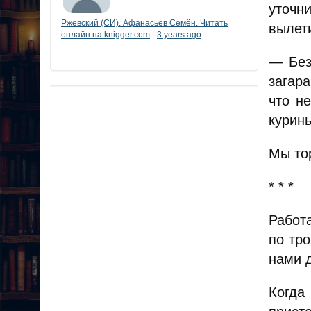
уточн
Ржевский (СИ). Афанасьев Семён. Читать
вылети
онлайн на knigger.com
3 years ago
·
— Без
загар
что н
курин
Мы тор
* * *
Работ
по тр
нами 
Когда