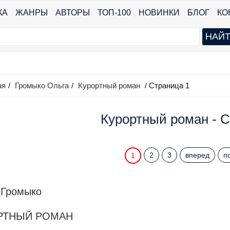
КА
ЖАНРЫ
АВТОРЫ
ТОП-100
НОВИНКИ
БЛОГ
КО
ая
/
Громыко Ольга
/
Курортный роман
/ Страница 1
Курортный роман - С
2
3
вперед
п
1
 Громыко
РТНЫЙ РОМАН