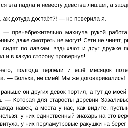
ся эта падла и невесту девства лишает, а заод
 аж дотуда достаёт?! — не поверила я.
 — пренебрежительно махнула рукой работа
нных даже смотреть не могут! Сети не чинят, р
о сидят по лавкам, вздыхают и друг дружке п
л и в какую сторону провернул!
его, полгода терпели и ещё месяцок пот
га. — Вольха, не смей! Мы же договаривались!
 раньше он других девок портил, а тут до мое
а. — Которая для старосты деревни Зазаливье
ражда навек, а места у нас, как видите, пусты
нельзя: у них единственный знахарь на сто верс
витуха, у них перламутровые ракушки на берег