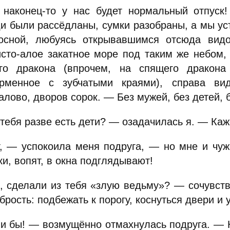
наконец-то у нас будет нормальный отпуск!
и были рассёдланы, сумки разобраны, а мы ус
осной, любуясь открывавшимся отсюда видо
исто-алое закатное море под таким же небом,
го дракона (впрочем, на спящего дракон
рменное с зубчатыми краями), справа ви
лово, дворов сорок. — Без мужей, без детей, 
тебя разве есть дети? — озадачилась я. — Каже
, — успокоила меня подруга, — но мне и чужи
и, вопят, в окна подглядывают!
, сделали из тебя «злую ведьму»? — сочувст
брость: подбежать к порогу, коснуться двери и 
и бы! — возмущённо отмахнулась подруга. — Н