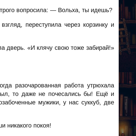
строго вопросила: — Вольха, ты идешь?
взгляд, переступила через корзинку и
а дверь. «И клячу свою тоже забирай!»
огда разочарованная работа утрюхала
был, то даже не почесались бы! Ещё и
озабоченные мужики, у нас суккуб, две
и никакого покоя!