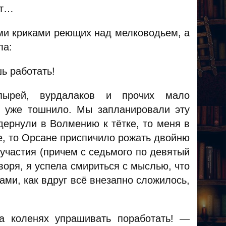
ат…
ыми криками реющих над мелководьем, а
ла:
ь работать!
ырей, вурдалаков и прочих мало
 уже тошнило. Мы запланировали эту
дернули в Волмению к тётке, то меня в
е, то Орсане приспичило рожать двойню
участия (причем с седьмого по девятый
воря, я успела смириться с мыслью, что
ами, как вдруг всё внезапно сложилось,
а коленях упрашивать поработать! —