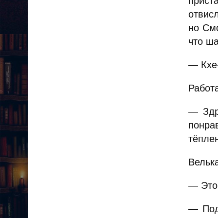
прист
отвис
но См
что ша
— Кхе-
Работа
— Здр
понра
тёпле
Велька
— Это
— Под