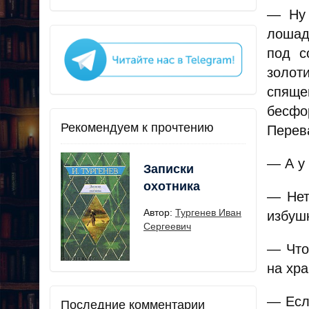
— Ну 
лошад
под с
золот
спяще
бесфо
Рекомендуем к прочтению
Перева
— А у 
Записки
охотника
— Нет
Автор:
Тургенев Иван
избушк
Сергеевич
— Что
на хра
— Есл
Последние комментарии