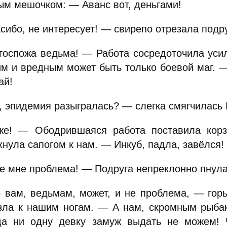
ым мешочком: — Аванс вот, деньгами!
ибо, не интересует! — свирепо отрезала подру
госпожа ведьма! — Работа сосредоточила усил
м и вредным может быть только боевой маг. — 
ай!
, эпидемия разыгралась? — слегка смягчилась 
е! — Ободрившаяся работа поставила корз
нула сапогом к нам. — Инкуб, падла, завёлся!
е мне проблема! — Подруга непреклонно пнула 
 вам, ведьмам, может, и не проблема, — горь
зла к нашим ногам. — А нам, скромным рыбака
да ни одну девку замуж выдать не можем! Ч