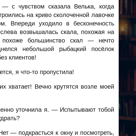
 — с чувством сказала Велька, когда
троились на криво сколоченной лавочке
м. Впереди уходило в бесконечность
 слева возвышалась скала, похожая на
а похоже большинство скал — нечто
днелся небольшой рыбацкий посёлок
без клиентов!
тся, я что-то пропустила!
х хватает! Вечно крутятся возле моей
венно уточнила я. — Испытывают тобой
удрать?
ет — подкрасться к окну и посмотреть,