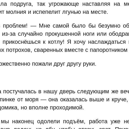
ила подруга, так угрожающе наставляя на ме
т молния и испепелит лгунью на месте.
 проблем! — Мне самой было бы безумно оби
а из-за случайно прокушенной ноги или ободра
е прикоснёшься к котлу! Я хочу наслаждаться
ых потрохов, сваренных вместе с папоротником
жественно пожали друг другу руки.
а постучалась в нашу дверь следующим же веч
опинке от моря — она оказалась выше и круче
домика, но вполне проходимой.
 мы наконец одолели подъём, работа уже не