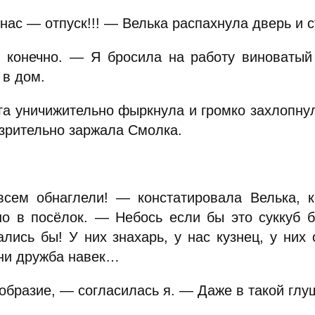
нас — отпуск!!! — Велька распахнула дверь и 
 конечно. — Я бросила на работу виноватый 
 в дом.
га уничижительно фыркнула и громко захлопнул
зрительно заржала Смолка.
сем обнаглели! — констатировала Велька, к
но в посёлок. — Небось если бы это суккуб 
ались бы! У них знахарь, у нас кузнец, у них 
ни дружба навек…
бразие, — согласилась я. — Даже в такой глуш