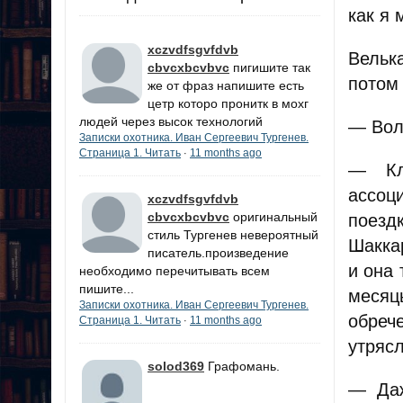
как я 
xczvdfsgvfdvb
Вельк
cbvcxbcvbvc
пигишите так
потом
же от фраз напишите есть
цетр которо пронитк в мохг
людей через высок технологий
— Воль
Записки охотника. Иван Сергеевич Тургенев.
Страница 1. Читать
11 months ago
·
— Кл
ассоц
xczvdfsgvfdvb
cbvcxbcvbvc
оригинальный
поезд
стиль Тургенев невероятный
Шакка
писатель.произведение
и она
необходимо перечитывать всем
пишите...
месяцы
Записки охотника. Иван Сергеевич Тургенев.
обрече
Страница 1. Читать
11 months ago
·
утрясл
solod369
Графомань.
— Даж