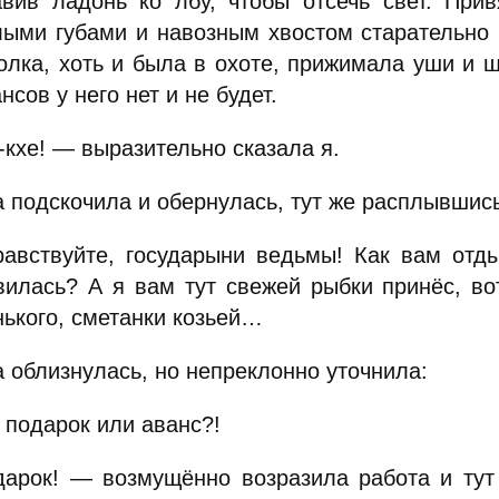
авив ладонь ко лбу, чтобы отсечь свет. При
лыми губами и навозным хвостом старательно 
олка, хоть и была в охоте, прижимала уши и 
нсов у него нет и не будет.
кхе! — выразительно сказала я.
 подскочила и обернулась, тут же расплывшись
авствуйте, государыни ведьмы! Как вам отд
вилась? А я вам тут свежей рыбки принёс, во
нького, сметанки козьей…
 облизнулась, но непреклонно уточнила:
 подарок или аванс?!
арок! — возмущённо возразила работа и тут