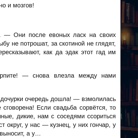
но и мозгов!
. — Они после евоных ласк на своих
ыбу не потрошат, за скотиной не глядят,
ересказывают, как да эдак этот гад им
ерпите! — снова влезла между нами
й дочурки очередь дошла! — взмолилась
 сговорена! Если свадьба сорвётся, то
нные, дикие, нам с соседями ссориться
т округ, у нас — кузнец, у них гончар, у
 выносит, а у…