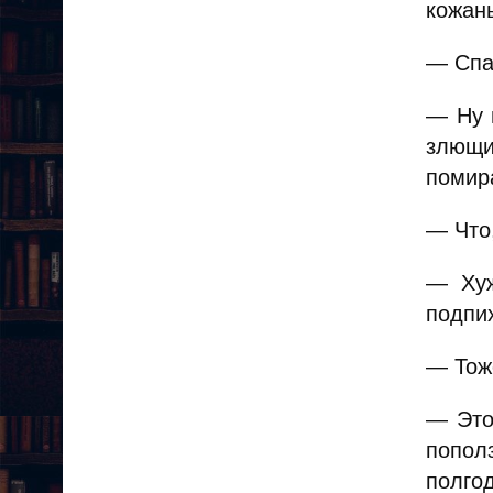
кожан
— Спас
— Ну 
злющи
помир
— Что
— Хуж
подпих
— Тож
— Это
попол
полго