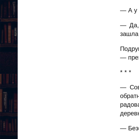
— А у 
— Да,
зашла
Подру
— пре
* * *
— Сов
обрат
радов
дерев
— Безо