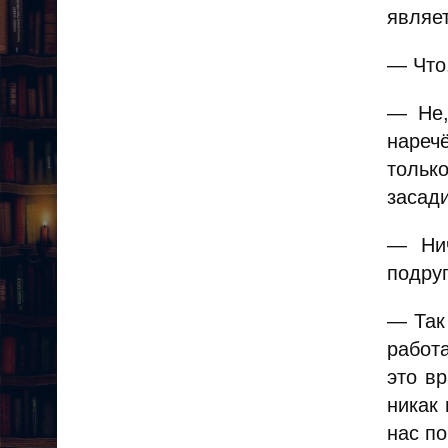
являет
— Что,
— Не,
наречё
тольк
засади
— Нич
подру
— Так
работ
это в
никак 
нас по