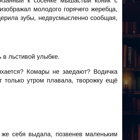
вязанный к сосенке мышастый коник с
изображал молодого горячего жеребца,
щерила зубы, недвусмысленно сообщая,
 в льстивой улыбке.
ыхается? Комары не заедают? Водичка
т только утром плавала, творожку ещё
 же себя выдала, позвенев маленьким