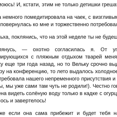
моюсь! И, кстати, этим не только детишки греш
а немного помедитировала на чаек, с визглив
 повернулась ко мне и торжественно потребова
ха, поклянись, что на этой неделе ты не будеш
янусь, — охотно согласилась я. От уп
иирующихся с пляжным отдыхом тварей меня
ку еще три года назад, но то Вельку срочно вы
ру на конференцию, то лето выдалось холодно
 требовала нашего непременного присутствия и 
, мы уже сами там чуть не родили!). Честно го
на видеть солёную воду только в кадке с огурц
ось и завертелось!
е если она сама прибежит и будет тебя н