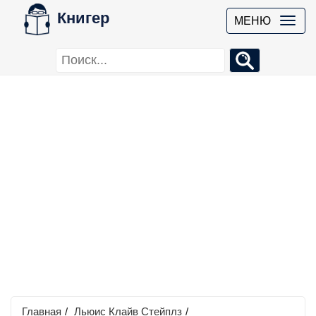
Книгер
МЕНЮ
Главная
/
Льюис Клайв Стейплз
/