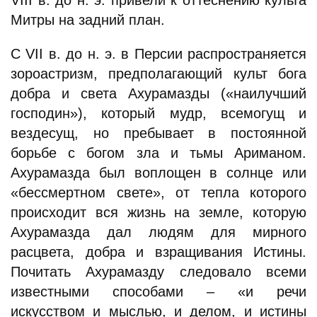
VIII в. до н. э. привели к оттеснению культа
Митры на задний план.
С VII в. до н. э. в Персии распространяется
зороастризм, предполагающий культ бога
добра и света Ахурамазды («наилучший
господин»), который мудр, всемогущ и
вездесущ, но пребывает в постоянной
борьбе с богом зла и тьмы Ариманом.
Ахурамазда был воплощен в солнце или
«бессмертном свете», от тепла которого
происходит вся жизнь на земле, которую
Ахурамазда дал людям для мирного
расцвета, добра и взращивания Истины.
Почитать Ахурамазду следовало всеми
известными способами – «и речи
искусством и мыслью, и делом, и истины