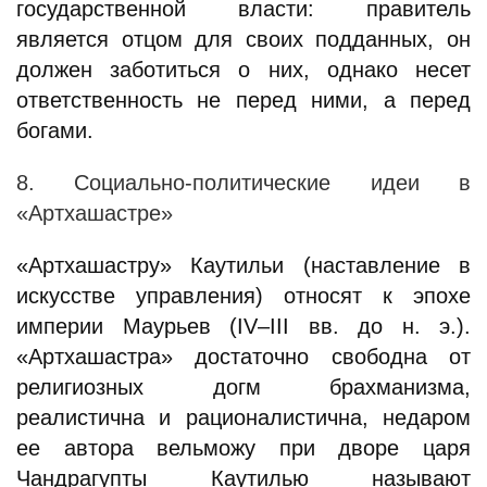
государственной власти: правитель
является отцом для своих подданных, он
должен заботиться о них, однако несет
ответственность не перед ними, а перед
богами.
8. Социально-политические идеи в
«Артхашастре»
«Артхашастру» Каутильи (наставление в
искусстве управления) относят к эпохе
империи Маурьев (IV–III вв. до н. э.).
«Артхашастра» достаточно свободна от
религиозных догм брахманизма,
реалистична и рационалистична, недаром
ее автора вельможу при дворе царя
Чандрагупты Каутилью называют