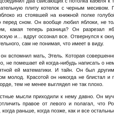
дсоединил два свисающих с потолка кабеля к 
вательную плиту котелок с черным месивом. 
яблоко из стоявшей на книжной полке голубо
о перед сном. Он вообще любил яблоки, не то
ем, какая теперь разница? Он разрезал я
скую и… вдруг осознал все. Отвернулся к окну
ельного, сам не понимая, что имеет в виду.
 он вспомнил мать, Этель. Которая совершенно
о, не помешает ей когда-нибудь написать о не
ятной ей математики. И тайн. Он был другим
ом молод. Красотой он никогда не блистал и 
орде, тем не менее выглядел не так плохо.
стные мысли приходили к нему давно. Он мучи
отличить правое от левого и полагал, что Р
 когда раньше, когда позже, как и все остальн