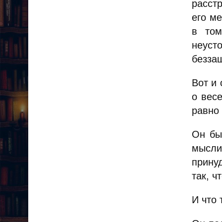
расст
его м
в том
неуст
безза
Вот и
о вес
равно 
Он бы
мысли
прину
так, ч
И что