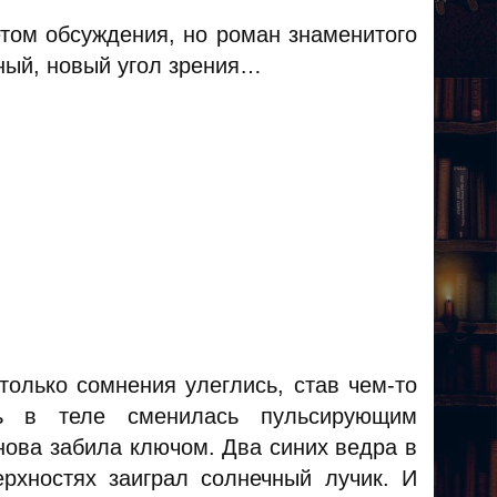
том обсуждения, но роман знаменитого
ный, новый угол зрения…
только сомнения улеглись, став чем-то
ть в теле сменилась пульсирующим
нова забила ключом. Два синих ведра в
ерхностях заиграл солнечный лучик. И