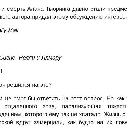
 и смерть Алана Тьюринга давно стали предме
кого автора придал этому обсуждению интерес
ily Mail
 Сигне, Нелли и Ялмару
 1
он решился на это?
м не смог бы ответить на этот вопрос. Но как 
 отдаленного зова, парализующая тяжес
ждением, которого ему так не хватало. Жизнь с
рской вдруг замерцали, как будто на их пов