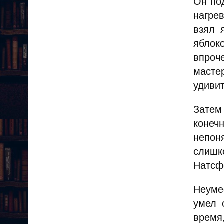
Он по
нагре
взял 
яблок
впроч
мастер
удивит
Затем
конечн
непон
слишк
Натсф
Неуме
умел 
время,