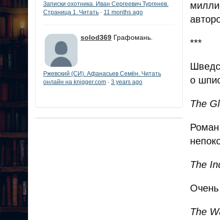
милли
Записки охотника. Иван Сергеевич Тургенев.
Страница 1. Читать
11 months ago
·
автор
solod369
Графомань.
***
Шведс
Ржевский (СИ). Афанасьев Семён. Читать
о шпи
онлайн на knigger.com
3 years ago
·
The Gl
Роман
непок
The In
Очень
The W