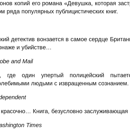
онов копий его романа «Девушка, которая заст
ом ряда популярных публицистических книг.
кий детектив вонзается в самое сердце Брита
онаже и убийстве…
obe and Mail
, где один упертый полицейский пытае
олебимыми людьми с извращенным сознанием.
dependent
 красочно… Книга, безусловно заслуживающая 
ashington Times