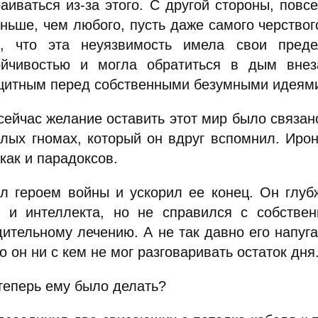
раиваться из-за этого. С другой стороны, повс
еньше, чем любого, пусть даже самого черствог
, что эта неуязвимость имела свои преде
ойчивостью и могла обратиться в дым вне
щитным перед собственными безумными идеям
 сейчас желание оставить этот мир было связан
елых гномах, который он вдруг вспомнил. Ирон
как и парадоксов.
л героем войны и ускорил ее конец. Он глуб
 и интеллекта, но не справился с собствен
дительному лечению. А не так давно его напуга
то он ни с кем не мог разговаривать остаток дня
 теперь ему было делать?