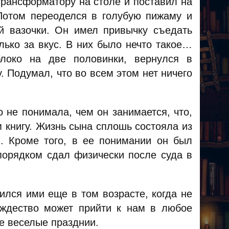
трансформатору на столе и поставил на
Потом переоделся в голубую пижаму и
й вазочки. Он имел привычку съедать
лько за вкус. В них было нечто такое…
блоко на две половинки, вернулся в
. Подумал, что во всем этом нет ничего
 не понимала, чем он занимается, что,
м книгу. Жизнь сына сплошь состояла из
. Кроме того, в ее понимании он был
порядком сдал физически после суда в
лся ими еще в том возрасте, когда не
ождество может прийти к нам в любое
ые веселые празднии.