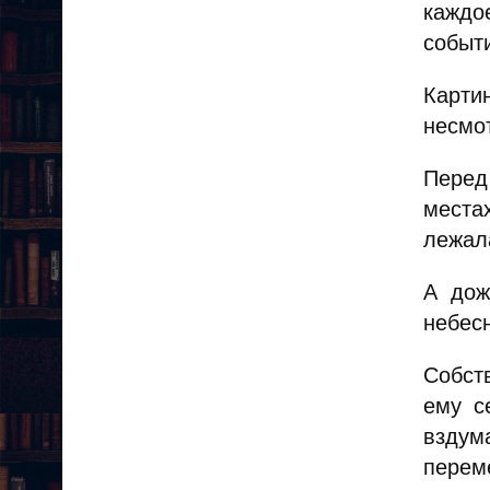
каждо
событ
Карти
несмот
Перед
местах
лежала
А дож
небесн
Собст
ему с
вздума
перем