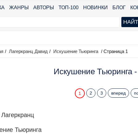
КА
ЖАНРЫ
АВТОРЫ
ТОП-100
НОВИНКИ
БЛОГ
КО
ая
/
Лагеркранц Давид
/
Искушение Тьюринга
/ Страница 1
Искушение Тьюринга -
2
3
вперед
п
1
 Лагеркранц
ение Тьюринга