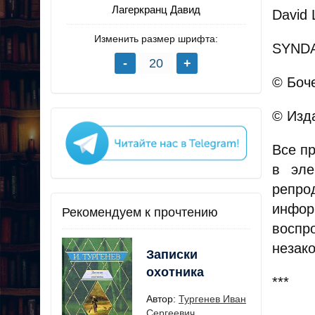
Лагеркранц Давид
David 
Изменить размер шрифта:
SYNDA
© Боче
© Изд
Все п
в эле
репр
инфор
Рекомендуем к прочтению
воспр
незак
Записки
охотника
***
Автор:
Тургенев Иван
Сергеевич