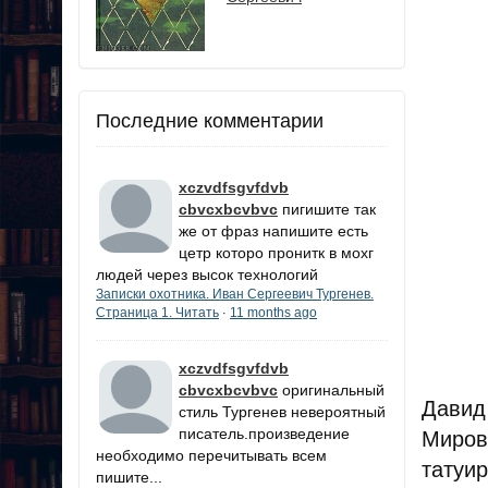
Последние комментарии
xczvdfsgvfdvb
cbvcxbcvbvc
пигишите так
же от фраз напишите есть
цетр которо пронитк в мохг
людей через высок технологий
Записки охотника. Иван Сергеевич Тургенев.
Страница 1. Читать
11 months ago
·
xczvdfsgvfdvb
cbvcxbcvbvc
оригинальный
Давид
стиль Тургенев невероятный
писатель.произведение
Миров
необходимо перечитывать всем
татуи
пишите...