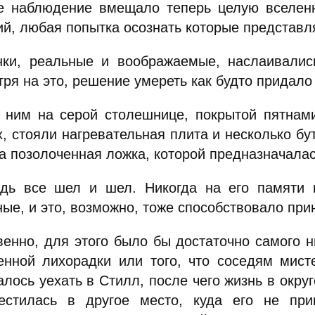
е наблюдение вмещало теперь целую вселенн
ий, любая попытка осознать которые представ
нки, реальные и воображаемые, наслаивалис
ря на это, решение умереть как будто придало
 ним на серой столешнице, покрытой пятнам
, стояли нагревательная плита и несколько бу
 позолоченная ложка, которой предназначалась
дь все шел и шел. Никогда на его памяти н
ые, и это, возможно, тоже способствовало при
венно, для этого было бы достаточно самого 
енной лихорадки или того, что соседям мист
лось уехать в Стилл, после чего жизнь в округ
естилась в другое место, куда его не пр