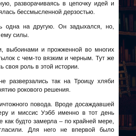
ую, разворачиваясь в цепочку идей и
лялась бессмысленной дерзостью.
ь одна на другую. Он задыхался, но,
 ему силы.
и, выбоинами и прожженной во многих
тылок с чем-то вязким и черным. Тут же
 своя роль в этой истории.
е разверзались так на Троицу хляби
нятию рокового решения.
ничтожного повода. Вроде досаждавшей
еру и миссис Уэбб именно в тот день
е как будто замерла – по крайней мере,
игласили. Для него не впервой было