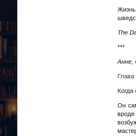
Жизнь
шведс
The Da
***
Анне,
Глава
Когда 
Он са
вроде
возбу
масте