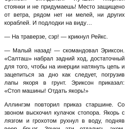
стоянки и не придумаешь! Место защищено
от ветра, рядом нет ни мелей, ни других
кораблей. И подлодки на виду…
— На траверзе, сэр! — крикнул Рейкс.
— Малый назад! — скомандовал Эриксон.
«Салташ» набрал задний ход, достаточный
для того, чтобы на инерции натянуть цепь и
зацепиться за дно как следует, погрузив
лапы якоря в грунт. Эриксон приказал:
«Стоп машины! Отдать якорь!»
Аллингэм повторил приказ старшине. Со
звоном выскочил кулачок стопора. Якорь с
лязгом и грохотом рухнул в воду, подняв
веер брызг. Звуки эти отдались эхом,