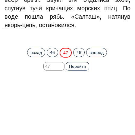
спугнув тучи кричащих морских птиц. По
воде пошла рябь. «Салташ», натянув
якорь-цепь, остановился.
назад
46
48
вперед
47
Перейти