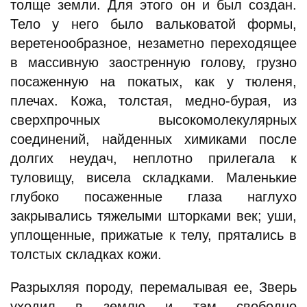
толще земли. Для этого он и был создан.
Тело у него было вальковатой формы,
веретенообразное, незаметно переходящее
в массивную заостренную голову, грузно
посаженную на покатых, как у тюленя,
плечах. Кожа, толстая, медно-бурая, из
сверхпрочных высокомолекулярных
соединений, найденных химиками после
долгих неудач, неплотно прилегала к
туловищу, висела складками. Маленькие
глубоко посаженные глаза наглухо
закрывались тяжелыми шторками век; уши,
уплощенные, прижатые к телу, прятались в
толстых складках кожи.
Разрыхляя породу, перемалывая ее, Зверь
уходил в землю и там свободно