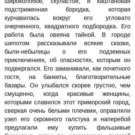
широколобое, скуластое, и каштановая
подстриженная бородка, которая
курчавилась вокруг его угловато
очерченного, квадратного подбородка. Его
работа была овеяна тайной. В городе
шепотом рассказывали всякие сказки,
были-небылицы о его подземных
приключениях, об опасностях, которым он
подвергался. Его заманивали, как почетного
гостя, на банкеты, благотворительные
базары. Он улыбался скорее грустно, чем
смущенно, когда красивые женщины,
которыми славился этот приморский город,
сверкая очень белыми плечами, оправляли
узел его скромного галстука и наперебой
предлагали ему купить фальшивые