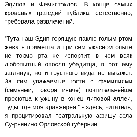
Эдипов и Фемистоклов. В конце самых
кровавых трагедий публика, естественно,
требовала развлечений.
"Тута наш Эдип горящую паклю голым ртом
жевать приметца и при сем ужасном опыте
не токмо рта не испортит, в чем всяк
любопытный опосля убедитца, в рот ему
заглянув, но и грустного вида не выкажет.
За сим уважаемые гости с фамилиями
(семьями, говоря иначе) почтительнейше
просютца к ужыну в конец липовой аллеи,
туды, где моя аранжирея." - здесь, читатель,
я процитировал театральную афишу села
Су-рьянино Орловской губернии.