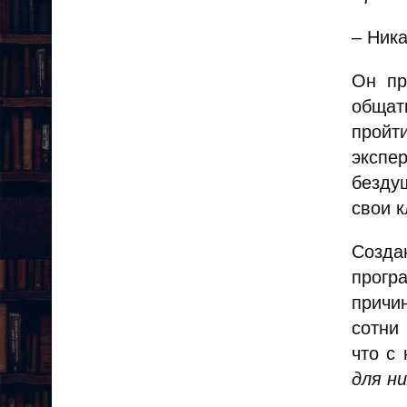
– Ник
Он пр
общать
прой
экспе
безду
свои к
Созда
прогр
причи
сотни
что с
для н