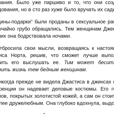
нания. Было уже паршиво и то, что они соз
ования, но в сто раз хуже было вручать их са
ины-подарки" были проданы в сексуальное раб
ычайно грубо обращались. Тем женщинам Джес
них она бодрствовала ночами.
тбросила свои мысли, возвращаясь к настоя
иса Норта, решив, что сможет лучше выпо
вить его выслушать ее.
Тим может бесить
чить жизнь тем бедным женщинам.
икогда прежде не видела Джастиса в джинсах 
ренции он надевает деловые костюмы. Его го
ов, покрытых золотистой кожей, а сам он стои
олее дружелюбным. Она глубоко вдохнула, выдо