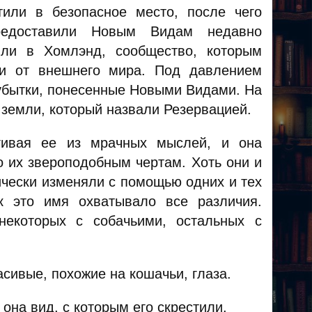
или в безопасное место, после чего
редоставили Новым Видам недавно
или в Хомлэнд, сообщество, которым
ти от внешнего мира. Под давлением
убытки, понесенные Новыми Видами. На
к земли, который назвали Резервацией.
ягивая ее из мрачных мыслей, и она
о их звероподобным чертам. Хоть они и
ически изменяли с помощью одних и тех
к это имя охватывало все различия.
некоторых с собачьими, остальных с
асивые, похожие на кошачьи, глаза.
она вид, с которым его скрестили.