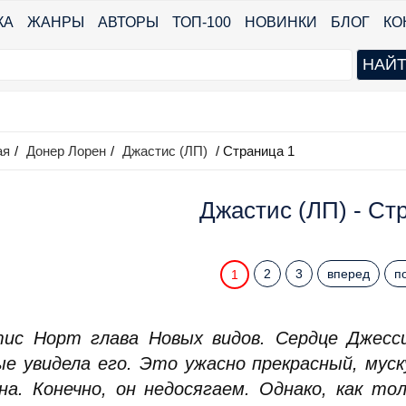
КА
ЖАНРЫ
АВТОРЫ
ТОП-100
НОВИНКИ
БЛОГ
КО
ая
/
Донер Лорен
/
Джастис (ЛП)
/ Страница 1
Джастис (ЛП) - Ст
2
3
вперед
п
1
ис Норт глава Новых видов. Сердце Джесси
ые увидела его. Это ужасно прекрасный, мус
на. Конечно, он недосягаем. Однако, как т