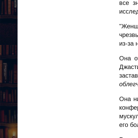
все з
исслед
"Женщ
чрезв
из-за 
Она о
Джаст
заста
облег
Она н
конфе
мускул
его б