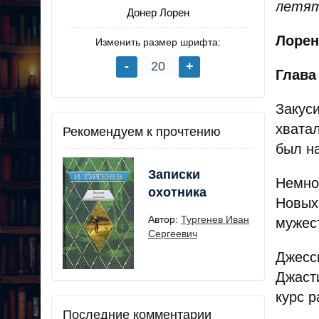
летят
Донер Лорен
Лорен
Изменить размер шрифта:
Глава
Закус
хвата
Рекомендуем к прочтению
был н
Записки
Немно
охотника
Новых
Автор:
Тургенев Иван
мужест
Сергеевич
Джесс
Джаст
курс р
Последние комментарии