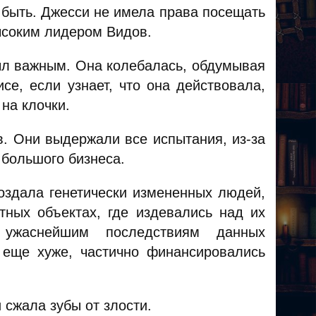
 быть. Джесси не имела права посещать
ысоким лидером Видов.
был важным. Она колебалась, обдумывая
се, если узнает, что она действовала,
 на клочки.
в. Они выдержали все испытания, из-за
 большого бизнеса.
оздала генетически измененных людей,
ных объектах, где издевались над их
 ужаснейшим последствиям данных
 еще хуже, частично финансировались
 сжала зубы от злости.