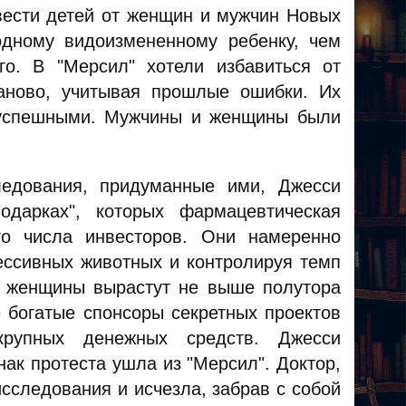
вести детей от женщин и мужчин Новых
дному видоизмененному ребенку, чем
го. В "Мерсил" хотели избавиться от
аново, учитывая прошлые ошибки. Их
езуспешными. Мужчины и женщины были
ледования, придуманные ими, Джесси
одарках", которых фармацевтическая
го числа инвесторов. Они намеренно
ессивных животных и контролируя темп
о женщины вырастут не выше полутора
 богатые спонсоры секретных проектов
крупных денежных средств. Джесси
нак протеста ушла из "Мерсил". Доктор,
сследования и исчезла, забрав с собой