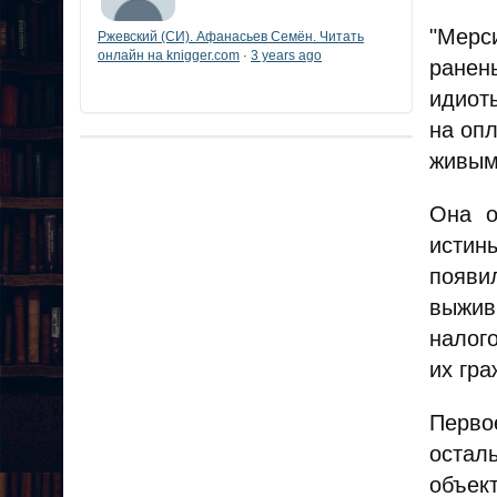
"Мерс
Ржевский (СИ). Афанасьев Семён. Читать
онлайн на knigger.com
3 years ago
·
ранен
идиот
на оп
живым
Она о
истин
появи
выжив
налог
их гра
Перво
остал
объек