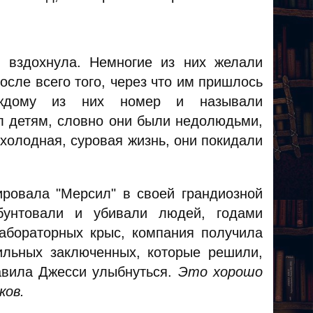
 вздохнула. Немногие из них желали
осле всего того, через что им пришлось
аждому из них номер и называли
л детям, словно они были недолюдьми,
олодная, суровая жизнь, они покидали
ировала "Мерсил" в своей грандиозной
бунтовали и убивали людей, годами
абораторных крыс, компания получила
ильных заключенных, которые решили,
тавила Джесси улыбнуться.
Это хорошо
ков.