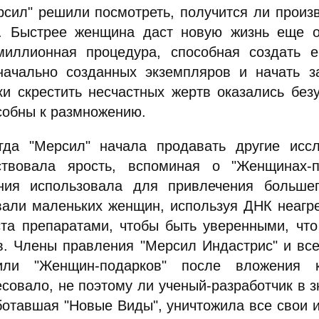
рсил" решили посмотреть, получится ли произ
. Быстрее женщина даст новую жизнь еще о
миллионная процедура, способная создать е
начально созданных экземпляров и начать з
ки скрестить несчастных жертв оказались б
собны к размножению.
гда "Мерсил" начала продавать другие исс
ствовала ярость, вспоминая о "Женщинах-п
ния использовала для привлечения больше
вали маленьких женщин, используя ДНК неагр
ста препаратами, чтобы быть уверенными, чт
в. Члены правления "Мерсил Индастрис" и все
или "Женщин-подарков" после вложения 
совало, не поэтому ли ученый-разработчик в з
ботавшая "Новые Виды", уничтожила все свои и