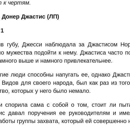
 к чертям.
 Донер Джастис (ЛП)
 1
ив губу, Джесси наблюдала за Джастисом Нор
ло мужества подойти к нему. Джастиса часто п
амного выше и намного привлекательнее.
гие люди способны напугать ее, однако Джаст
 Видов для своего народа, был как раз из тог
во, которых у него было немало.
и спорила сама с собой о том, стоит ли пыта
ис давал поручения ее руководителям и име
аботы группы захвата, который ей совершенно 