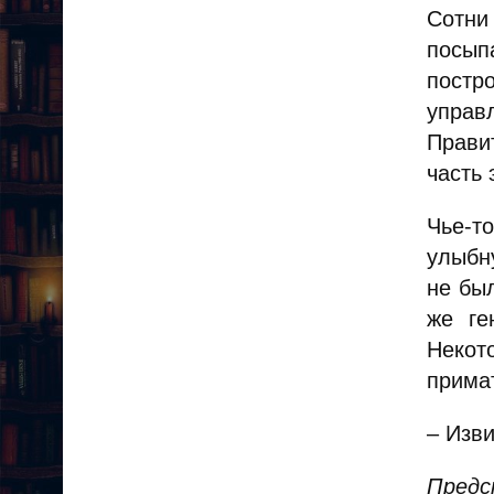
Сотни
посы
постр
управ
Прави
часть 
Чье-т
улыбн
не бы
же ге
Некот
прима
– Изви
Предс