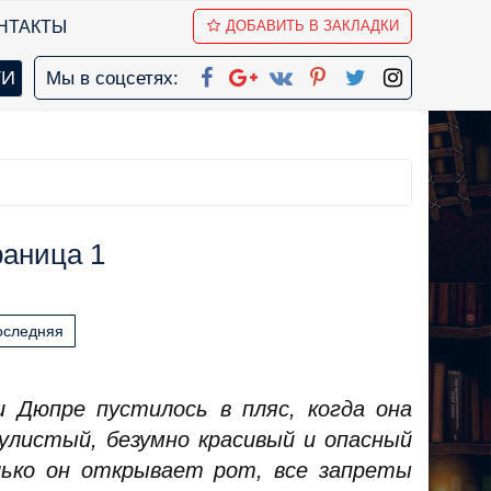
НТАКТЫ
ДОБАВИТЬ В ЗАКЛАДКИ
Мы в соцсетях:
раница 1
оследняя
 Дюпре пустилось в пляс, когда она
кулистый, безумно красивый и опасный
олько он открывает рот, все запреты