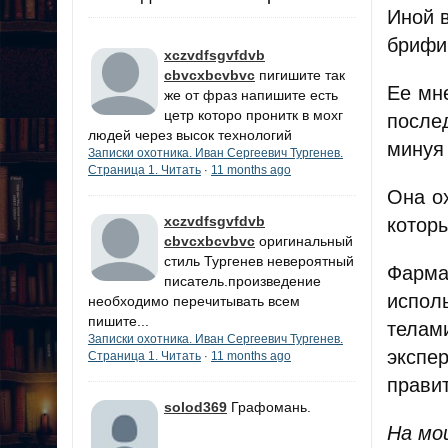
Иной 
брифи
xczvdfsgvfdvb
cbvcxbcvbvc
пигишите так
Ее мн
же от фраз напишите есть
цетр которо пронитк в мохг
после
людей через высок технологий
минуя 
Записки охотника. Иван Сергеевич Тургенев.
Страница 1. Читать
11 months ago
·
Она о
xczvdfsgvfdvb
которы
cbvcxbcvbvc
оригинальный
стиль Тургенев невероятный
Фарма
писатель.произведение
испол
необходимо перечитывать всем
пишите...
тела
Записки охотника. Иван Сергеевич Тургенев.
экспе
Страница 1. Читать
11 months ago
·
прави
solod369
Графомань.
На мо