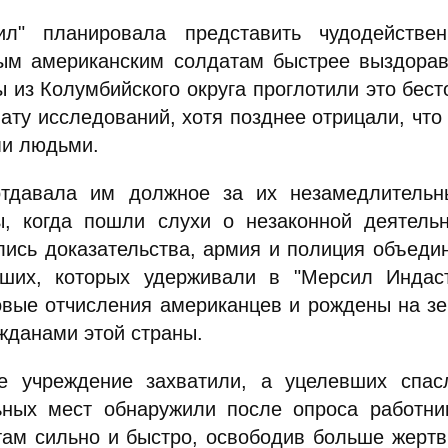
ил" планировала представить чудодейств
ым американским солдатам быстрее выздоравл
ы из Колумбийского округа проглотили это бес
лату исследований, хотя позднее отрицали, что
и людьми.
тдавала им должное за их незамедлительн
ы, когда пошли слухи о незаконной деятель
лись доказательства, армия и полиция объеди
ших, которых удерживали в "Мерсил Индас
овые отчисления американцев и рождены на з
жданами этой страны.
е учреждение захватили, а уцелевших спас
ьных мест обнаружили после опроса работни
там сильно и быстро, освободив больше жертв,