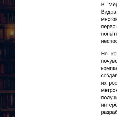
В "Ме
Видов
много
перво
попыт
неспо
Но ко
почув
компа
созда
их ро
метро
получ
интере
разра