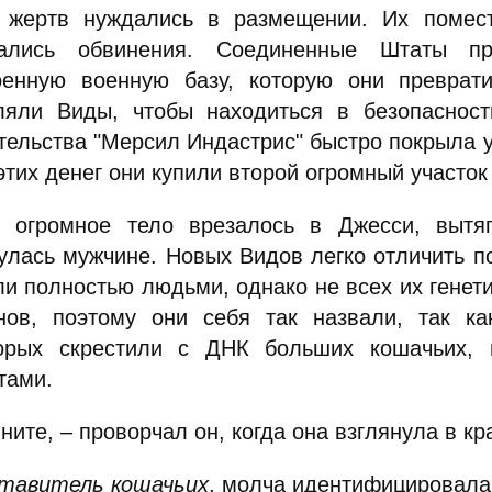
 жертв нуждались в размещении. Их помест
пались обвинения. Соединенные Штаты п
оенную военную базу, которую они преврат
ляли Виды, чтобы находиться в безопаснос
тельства "Мерсил Индастрис" быстро покрыла 
этих денег они купили второй огромный участо
о огромное тело врезалось в Джесси, выт
улась мужчине. Новых Видов легко отличить п
ли полностью людьми, однако не всех их генет
нов, поэтому они себя так назвали, так ка
орых скрестили с ДНК больших кошачьих, 
тами.
ните, – проворчал он, когда она взглянула в кр
тавитель кошачьих
, молча идентифицировала 