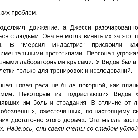
аких проблем.
одолжил движение, а Джесси разочарованно
ся с людьми. Она не могла винить их за это, п
ти. В "Мерсил Индастрис" присвоили к
риментальными прототипами. Персонал угрожа
шными лабораторными крысами. У Видов была х
летки только для тренировок и исследований.
нная новая раса не была покорной, как план
амме. Некоторые из подрастающих Видов 
нявших им боль и страдания. В отличие от л
 обозленных, ожесточенных, по-настоящему с
 них достаточно этого дерьма. Эта мысль зас
их. Надеюсь, они свели счеты со стадом ублюд