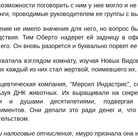
возможности поговорить с ним у нее могло и не
нги, проводимые руководителем ее группы с в
ение не имело значения для него, но вопрос 
дствия. Тим Оберто надерет ей задницу в офи
его. Он вновь разорется и буквально порвет ее
хватила взглядом комнату, изучая Новых Видо
х каждый из них стал жертвой, поимевшего их,
цевтическая компания, "Мерсил Индастрис", с
ьзуя ДНК животных. Их выращивали на секрет
ми и душами десятилетиями, подвергая
риментов. Они делали это ради денег и, что
тельством.
и налоговые отчисления
, хмуро признала она и