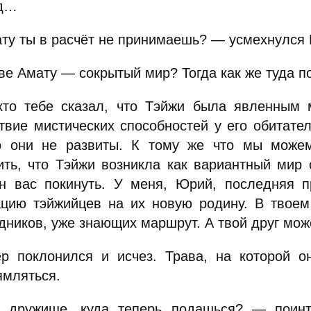
од…
ту ты в расчёт не принимаешь? — усмехнулся
ве Амату — сокрытый мир? Тогда как же туда 
то тебе сказал, что Тэйжи была явленным м
ствие мистических способностей у его обитател
о они не развиты. К тому же что мы може
ить, что Тэйжи возникла как вариантный мир 
н вас покинуть. У меня, Юрий, последняя п
ацию тэйжийцев на их новую родину. В твоем
дников, уже знающих маршрут. А твой друг мож
р поклонился и исчез. Трава, на которой о
ямляться.
 дружище, куда теперь подашься? — поинт