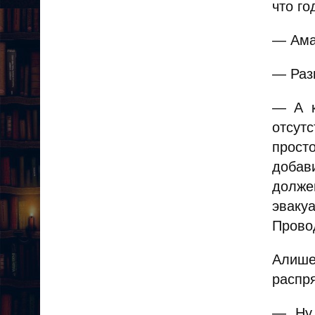
что г
— Ама
— Раз
— А к
отсут
прост
добав
долже
эваку
Прово
Алише
распр
— Ну,