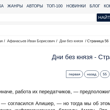
КА
ЖАНРЫ
АВТОРЫ
ТОП-100
НОВИНКИ
БЛОГ
КО
ая
/
Афанасьев Иван Борисович
/
Дни без князя
/ Страница 56
Дни без князя - Ст
первая
назад
55
иначе, работа их передатчиков, — предположи
 — согласился Алишер, — но тогда мы об этом 