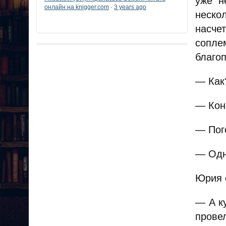
уже н
онлайн на knigger.com
3 years ago
·
неско
насче
сопле
благо
— Как
— Кон
— Пог
— Одн
Юрия 
— А к
прове