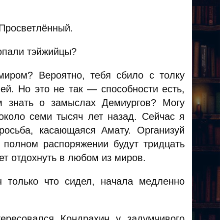
 Просветлённый.
попали тэйжийцы?
иром? Вероятно, тебя сбило с толку
ей. Но это не так — способности есть,
м знать о замыслах Демиургов? Могу
около семи тысяч лет назад. Сейчас я
росьба, касающаяся Амату. Организуй
 полном распоряжении будут тридцать
ет отдохнуть в любом из миров.
н только что сидел, начала медленно
ересовался Кондрахин у задумчивого