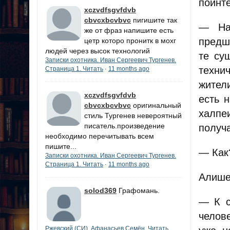
поинте
xczvdfsgvfdvb
cbvcxbcvbvc
пигишите так
— На
же от фраз напишите есть
предш
цетр которо пронитк в мохг
людей через высок технологий
те су
Записки охотника. Иван Сергеевич Тургенев.
техни
Страница 1. Читать
11 months ago
·
жител
xczvdfsgvfdvb
есть 
cbvcxbcvbvc
оригинальный
халпе
стиль Тургенев невероятный
писатель.произведение
получ
необходимо перечитывать всем
пишите...
— Как
Записки охотника. Иван Сергеевич Тургенев.
Страница 1. Читать
11 months ago
·
Алише
solod369
Графомань.
— К с
челове
Ржевский (СИ). Афанасьев Семён. Читать