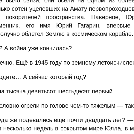
е было связи, они осели на одном из более
лько сотен уцелевших на Амату первопроходцев
т покорителей пространства. Наверное, Ю
менник, его имя Юрий Гагарин, впервые 
получно облетел Землю в космическом корабле.
? А война уже кончилась?
ечно. Ещё в 1945 году по земному летоисчисле
одите… А сейчас который год?
а тысяча девятьсот шестьдесят первый.
словно огрели по голове чем-то тяжелым — та
уда же подевались еще почти двадцать лет? —
л несколько недель в сокрытом мире Юлла, в м