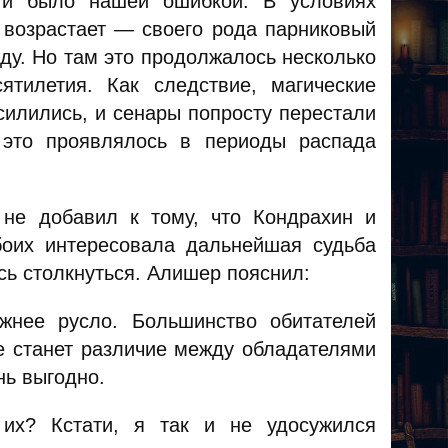
 и было нашей ошибкой. В условиях
возрастает — своего рода парниковый
ду. Но там это продолжалось несколько
тилетия. Как следствие, магические
силились, и сенары попросту перестали
 это проявлялось в периоды распада
о не добавил к тому, что Кондрахин и
оих интересовала дальнейшая судьба
сь столкнуться. Алишер пояснил:
нее русло. Большинство обитателей
че станет различие между обладателями
нь выгодно.
х? Кстати, я так и не удосужился