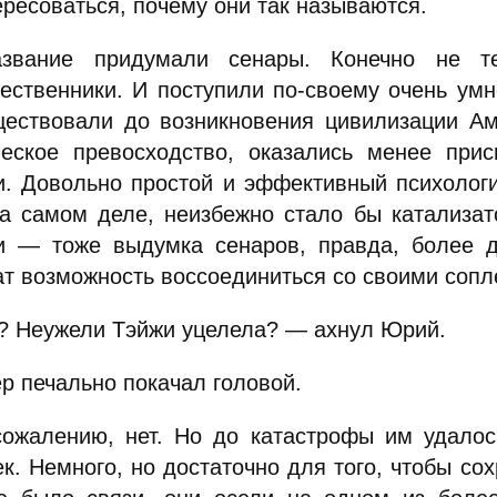
ресоваться, почему они так называются.
звание придумали сенары. Конечно не т
ественники. И поступили по-своему очень умн
ществовали до возникновения цивилизации Ама
ческое превосходство, оказались менее при
и. Довольно простой и эффективный психологи
на самом деле, неизбежно стало бы катализат
и — тоже выдумка сенаров, правда, более д
ат возможность воссоединиться со своими соп
? Неужели Тэйжи уцелела? — ахнул Юрий.
р печально покачал головой.
ожалению, нет. Но до катастрофы им удалось
к. Немного, но достаточно для того, чтобы сох