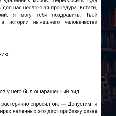
 удалённых миров. Перебросить туда
 для нас несложная процедура. Кстати,
рий, я могу тебя поздравить. Твой
в истории нынешнего человечества
нию.
ков у него был ошарашенный вид.
 растерянно спросил он. — Допустим, я
ирах явленных это даст прибавку разве