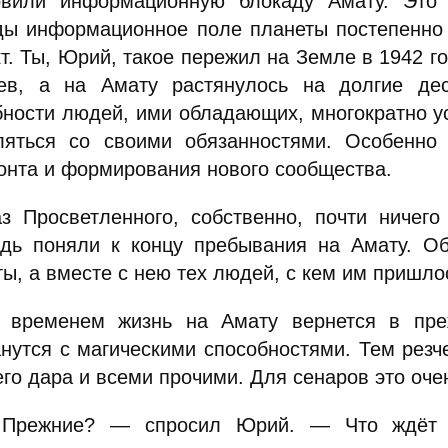
овили информационную блокаду Амату. Это
ды информационное поле планеты постепенно 
т. Ты, Юрий, такое пережил на Земле в 1942 го
ев, а на Амату растянулось на долгие деся
бности людей, ими обладающих, многократно у
ляться со своими обязанностями. Особенно
онта и формирования нового сообщества.
аз Просветленного, собственно, почти ничег
дь поняли к концу пребывания на Амату. Об
ы, а вместе с нею тех людей, с кем им пришло
временем жизнь на Амату вернется в преж
анутся с магическими способностями. Тем рез
го дара и всеми прочими. Для сенаров это оче
режние? — спросил Юрий. — Что ждёт и