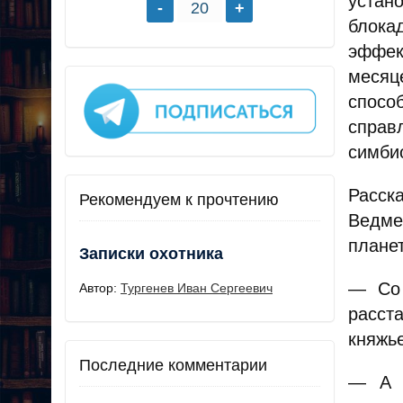
устан
блока
эффек
месяц
спосо
справ
симби
Расск
Рекомендуем к прочтению
Ведме
планет
Записки охотника
— Со 
Автор:
Тургенев Иван Сергеевич
расст
княжье
Последние комментарии
— А П