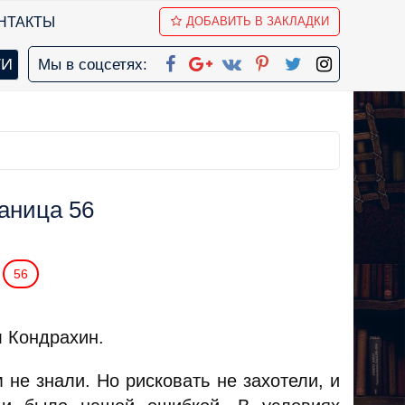
НТАКТЫ
ДОБАВИТЬ В ЗАКЛАДКИ
Мы в соцсетях:
раница 56
56
л Кондрахин.
не знали. Но рисковать не захотели, и