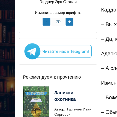
Гарднер Эрл Стэнли
Каддо
Изменить размер шрифта:
– Вы х
– Да, 
Адвока
– А с
Рекомендуем к прочтению
Измен
Записки
– Боже
охотника
Автор:
Тургенев Иван
– Обыч
Сергеевич