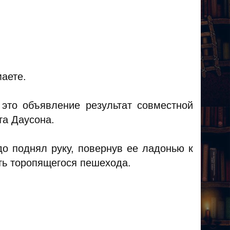
маете.
это объявление результат совместной
а Даусона.
до поднял руку, повернув ее ладонью к
ть торопящегося пешехода.