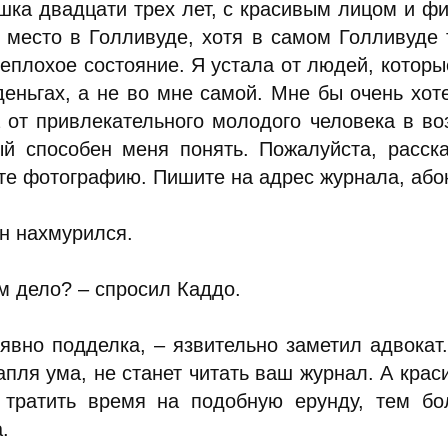
ка двадцати трех лет, с красивым лицом и фиг
х место в Голливуде, хотя в самом Голливуде
еплохое состояние. Я устала от людей, которые
деньгах, а не во мне самой. Мне бы очень хо
а от привлекательного молодого человека в воз
ый способен меня понять. Пожалуйста, расск
те фотографию. Пишите на адрес журнала, або
н нахмурился.
м дело? – спросил Каддо.
 явно подделка, – язвительно заметил адвокат.
апля ума, не станет читать ваш журнал. А кра
 тратить время на подобную ерунду, тем бо
.