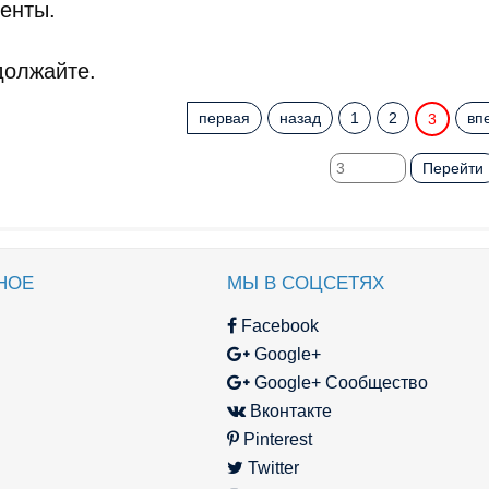
ренты.
должайте.
первая
назад
1
2
вп
3
Перейти
НОЕ
МЫ В СОЦСЕТЯХ
Facebook
Google+
Google+ Сообщество
Вконтакте
Pinterest
Twitter