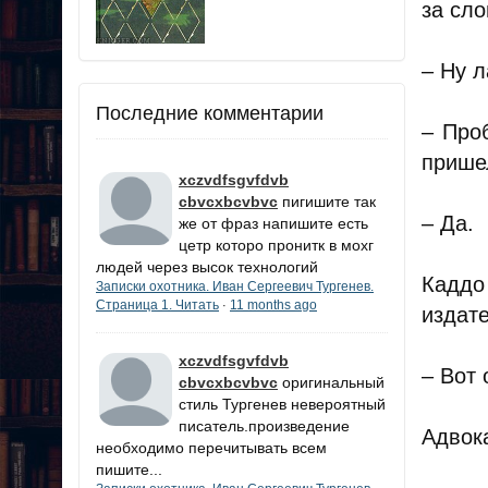
за сло
– Ну л
Последние комментарии
– Про
прише
xczvdfsgvfdvb
cbvcxbcvbvc
пигишите так
– Да.
же от фраз напишите есть
цетр которо пронитк в мохг
людей через высок технологий
Каддо
Записки охотника. Иван Сергеевич Тургенев.
Страница 1. Читать
11 months ago
·
издат
xczvdfsgvfdvb
– Вот 
cbvcxbcvbvc
оригинальный
стиль Тургенев невероятный
писатель.произведение
Адвока
необходимо перечитывать всем
пишите...