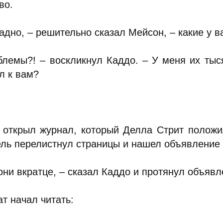
во.
адно, – решительно сказал Мейсон, – какие у 
блемы?! – воскликнул Каддо. – У меня их тысяч
л к вам?
 открыл журнал, который Делла Стрит положи
ель перелистнул страницы и нашел объявление
они вкратце, – сказал Каддо и протянул объяв
т начал читать: