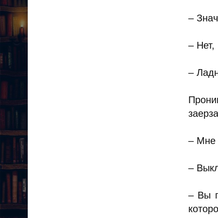
– Знач
– Нет,
– Ладн
Прони
заерза
– Мне 
– Вык
– Вы 
котор