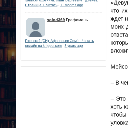
Записки охотника. Иван Сергеевич Тургенев.
«Девуш
Страница 1. Читать
11 months ago
·
что и
ждет н
solod369
Графомань.
моих 
ответ
Ржевский (СИ). Афанасьев Семён. Читать
котор
онлайн на knigger.com
3 years ago
·
вложи
Мейсо
– В че
– Это
хоть к
чтобы
уловка