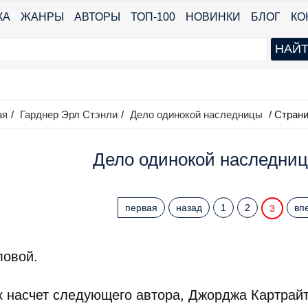
КА
ЖАНРЫ
АВТОРЫ
ТОП-100
НОВИНКИ
БЛОГ
КО
ая
/
Гарднер Эрл Стэнли
/
Дело одинокой наследницы
/ Страни
Дело одинокой наследниц
первая
назад
1
2
вп
3
ловой.
ак насчет следующего автора, Джорджа Картрай