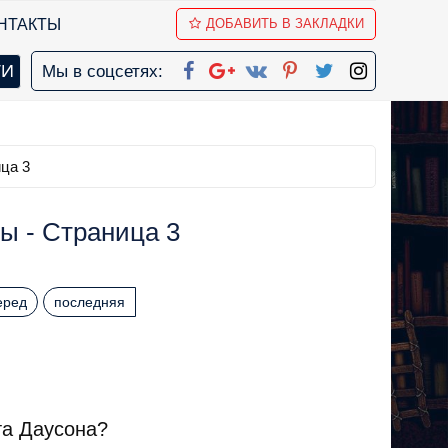
НТАКТЫ
ДОБАВИТЬ В ЗАКЛАДКИ
Мы в соцсетях:
ца 3
ы - Страница 3
еред
последняя
та Даусона?