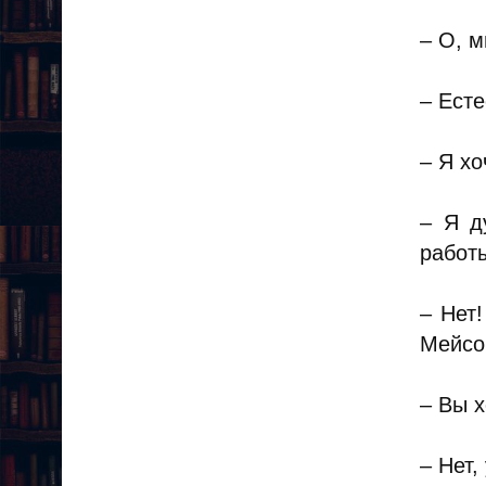
– О, м
– Есте
– Я хо
– Я д
работ
– Нет
Мейсо
– Вы х
– Нет,