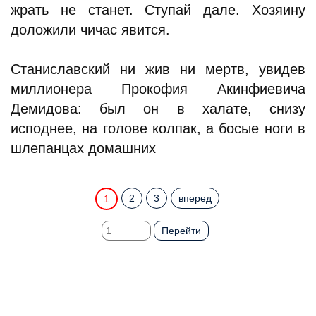
жрать не станет. Ступай дале. Хозяину
доложили чичас явится.
Станиславский ни жив ни мертв, увидев
миллионера Прокофия Акинфиевича
Демидова: был он в халате, снизу
исподнее, на голове колпак, а босые ноги в
шлепанцах домашних
2
3
вперед
1
Перейти