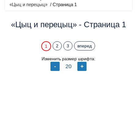
«Цыц и перецыц»
/ Страница 1
«Цыц и перецыц» - Страница 1
2
3
вперед
1
Изменить размер шрифта: