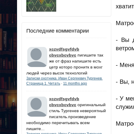
хвати
Матро
Последние комментарии
- Вы 
ветром
xczvdfsgvfdvb
cbvcxbcvbvc
пигишите так
же от фраз напишите есть
- Меня
цетр которо пронитк в мохг
людей через высок технологий
Записки охотника. Иван Сергеевич Тургенев.
- Вы, 
Страница 1. Читать
11 months ago
·
- У ме
xczvdfsgvfdvb
cbvcxbcvbvc
оригинальный
служил
стиль Тургенев невероятный
писатель.произведение
Матро
необходимо перечитывать всем
пишите...