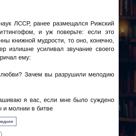
 наук ЛССР, ранее размещался Рижский
ттингофом, и уж поверьте: если это
ны книжной мудрости, то оно, конечно,
ер излишне усиливал звучание своего
кричал ему:
о любви? Зачем вы разрушили мелодию
прашиваю я вас, если мне было суждено
ы и молнии в битве
ледняя