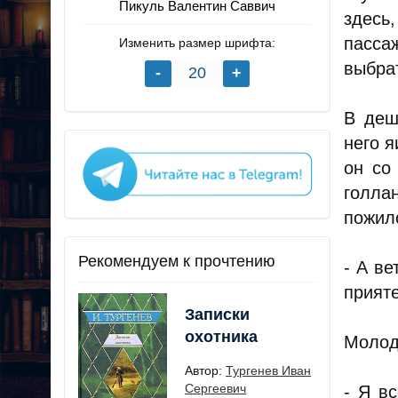
Пикуль Валентин Саввич
здесь
пасса
Изменить размер шрифта:
выбрат
В деш
него я
он со
голла
пожило
Рекомендуем к прочтению
- А ве
прият
Записки
охотника
Молод
Автор:
Тургенев Иван
Сергеевич
- Я в