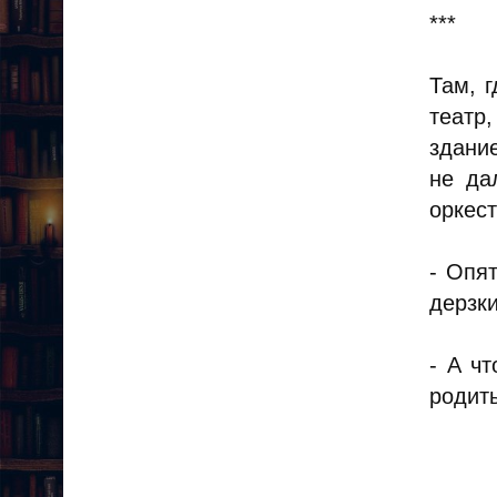
***
Там, 
театр
здани
не да
оркест
- Опя
дерзк
- А ч
родить