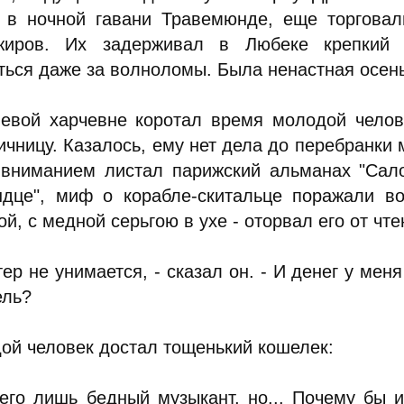
, в ночной гавани Травемюнде, еще торговал
жиров. Их задерживал в Любеке крепкий 
ься даже за волноломы. Была ненастная осень 
евой харчевне коротал время молодой челов
ичницу. Казалось, ему нет дела до перебранки 
 вниманием листал парижский альманах "Сало
ндце", миф о корабле-скитальце поражали во
й, с медной серьгою в ухе - оторвал его от чте
тер не унимается, - сказал он. - И денег у мен
ель?
ой человек достал тощенький кошелек:
сего лишь бедный музыкант, но... Почему бы 