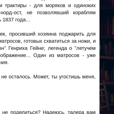
и трактиры - для моряков и одиноких
норд-ост, не позволявший кораблям
1837 года...
ек, просивший хозяина поджарить для
матросов, готовых схватиться за ножи, и
н" Генриха Гейне; легенда о "летучем
ображение... Один из матросов - уже
ния.
я не осталось. Может, ты угостишь меня,
и не поделиться? Надеюсь, талера вам