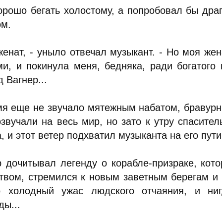
Хорошо бегать холостому, а попробовал бы дра
ом.
 женат, - уныло отвечал музыкант. - Но моя же
ми, и покинула меня, бедняка, ради богатого 
 Вагнер...
мя еще не звучало мятежным набатом, бравур
озвучали на весь мир, но зато к утру спасит
, и этот ветер подхватил музыканта на его пути
р дочитывал легенду о корабле-призраке, кот
твом, стремился к новым заветным берегам и ни
о холодный ужас людского отчаяния, и ни
ды...