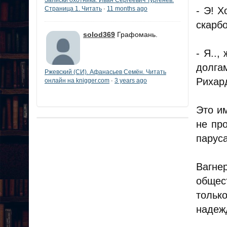
Записки охотника. Иван Сергеевич Тургенев.
- Э! 
Страница 1. Читать
11 months ago
·
скарб
solod369
Графомань.
- Я..,
долга
Ржевский (СИ). Афанасьев Семён. Читать
Рихард
онлайн на knigger.com
3 years ago
·
Это и
не пр
паруса
Вагне
общес
тольк
надеж