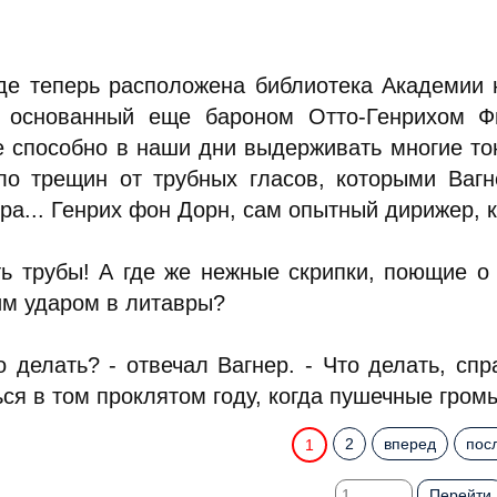
где теперь расположена библиотека Академии
, основанный еще бароном Отто-Генрихом Фи
е способно в наши дни выдерживать многие тон
ло трещин от трубных гласов, которыми Вагн
ра... Генрих фон Дорн, сам опытный дирижер, 
ть трубы! А где же нежные скрипки, поющие 
им ударом в литавры?
то делать? - отвечал Вагнер. - Что делать, с
ся в том проклятом году, когда пушечные гром
2
вперед
пос
1
Перейти