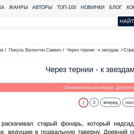
КА
ЖАНРЫ
АВТОРЫ
ТОП-100
НОВИНКИ
БЛОГ
КО
ая
/
Пикуль Валентин Саввич
/
Через тернии - к звездам
/ Стра
Через тернии - к звезда
Ознакомительная версия. Доступно 
2
вперед
пос
1
 раскачивал старый фонарь, который надсад
ни, ведущие в подвальную таверну. Древний г