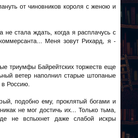
пануть от чиновников короля с женою и
на не стала ждать, когда я расплачусь с
коммерсанта... Меня зовут Рихард, я -
ные триумфы Байрейтских торжеств еще
ельный ветер наполнил старые штопаные
 в Россию.
орый, подобно ему, проклятый богами и
как не мог достичь их... Только тьма,
где не вспыхнет даже слабой искры