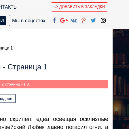
НТАКТЫ
ДОБАВИТЬ В ЗАКЛАДКИ
Мы в соцсетях:
ница 1
м - Страница 1
2 страниц из 9.
ледняя
но скрипел, едва освещая осклизлые
анзейский Любек давно погасил огни, а