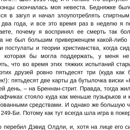
энцы скончалась моя невеста. Бедняжке было
лся в загул и начал злоупотреблять спиртны
 два года, и все это время раз в неделю я п
аете, почему я воспринял ее смерть так бол
да не был большим приверженцем какой-либо 
ти постулаты и теории христианства, когда си
, которая бы могла поддержать, у меня н
ить, что во время этих тяжких испытаний ста
этих друзей ровно пятьдесят три (куда как 
к!): пятьдесят две карты да бутылочка виски «
ей день, – на Бреннан-стрит. Правда, тогда жи
кафчиках стояло куда как меньше пузырьков и 
тованными средствами. И однако же большую ч
249-Би. Потому как тут всегда шла игра в покер
о перебил Дэвид Олдли, и, хотя на лице его с