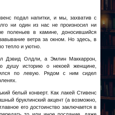
венс подал напитки, и мы, захватив с
лго ни один из нас не произносил ни
ие поленьев в камине, доносившийся
авывание ветра за окном. Но здесь, в
о тепло и уютно.
ел Дэвид Олдли, а Эмлин Маккаррон,
ю душу историю о некоей женщине,
тился по левую. Рядом с ним сидел
оленях.
кий белый конверт. Как лакей Стивенс
ышный бруклинский акцент (а возможно,
главное его достоинство заключается в
 передать то или иное послание, даже