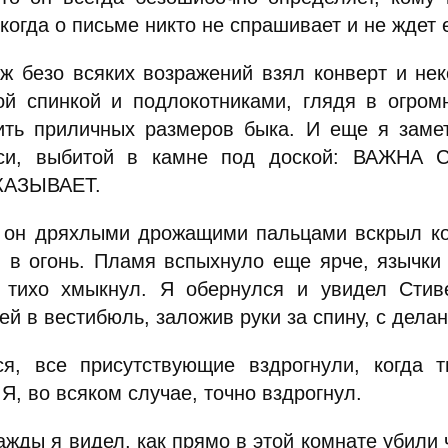
 когда о письме никто не спрашивает и не ждет 
ж безо всяких возражений взял конверт и нек
ой спинкой и подлокотниками, глядя в огро
ить приличных размеров быка. И еще я замет
си, выбитой в камне под доской: ВАЖН
КАЗЫВАЕТ.
 он дряхлыми дрожащими пальцами вскрыл ко
и в огонь. Пламя вспыхнуло еще ярче, язычки 
о тихо хмыкнул. Я обернулся и увидел Стив
ей в вестибюль, заложив руки за спину, с дел
ся, все присутствующие вздрогнули, когда 
 Я, во всяком случае, точно вздрогнул.
жды я видел, как прямо в этой комнате убили 