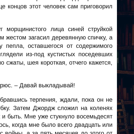
це концов этот человек сам приговорил
уг морщинистого лица синей струйкой
м жестом загасил деревянную спичку, а
у пепла, оставшегося от содержимого
 глядели из-под кустистых поседевших
о сжаты, шея короткая, отчего кажется,
дрюс. – Давай выкладывай!
бравшись терпения, ждали, пока он не
убку. Затем Джордж сложил на коленях
к и быть. Мне уже стукнуло восемьдесят
лось, когда мне было всего двадцать или
с войны, а за пять месяцев до этого от