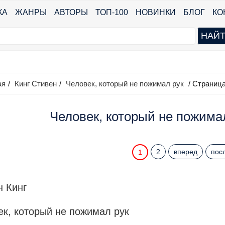
КА
ЖАНРЫ
АВТОРЫ
ТОП-100
НОВИНКИ
БЛОГ
КО
ая
/
Кинг Стивен
/
Человек, который не пожимал рук
/ Страница
Человек, который не пожимал
2
вперед
пос
1
н Кинг
ек, который не пожимал рук