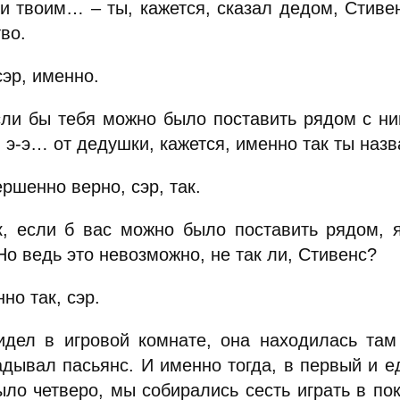
 и твоим… – ты, кажется, сказал дедом, Стив
во.
сэр, именно.
сли бы тебя можно было поставить рядом с ни
э-э… от дедушки, кажется, именно так ты назв
ршенно верно, сэр, так.
к, если б вас можно было поставить рядом, я
о ведь это невозможно, не так ли, Стивенс?
но так, сэр.
идел в игровой комнате, она находилась там
адывал пасьянс. И именно тогда, в первый и е
ло четверо, мы собирались сесть играть в пок