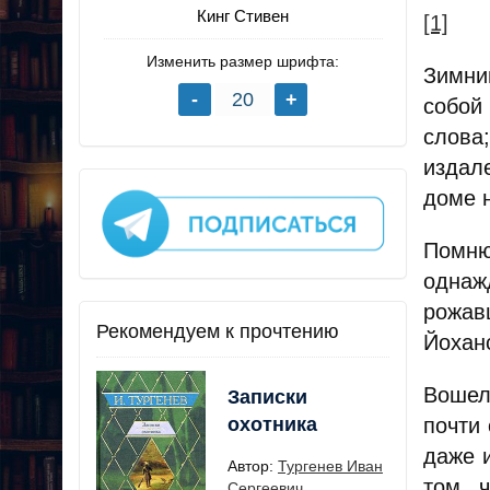
Кинг Стивен
[1]
Изменить размер шрифта:
Зимни
собой
слова
издал
доме н
Помню
однаж
рожав
Рекомендуем к прочтению
Йохан
Вошел
Записки
охотника
почти
даже 
Автор:
Тургенев Иван
том, 
Сергеевич