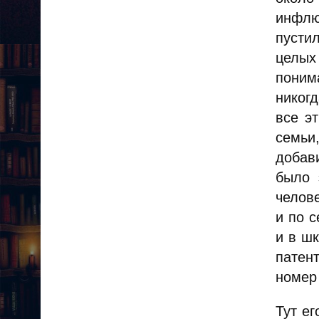
инфлю
пусти
целых
поним
никог
все э
семьи
добав
было 
челове
и по с
и в ш
патен
номер 
Тут ег