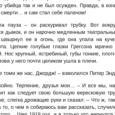
о убийца так и не был осужден. Правда, в кон
к смерти… и сам стал себе палачом!
ла пауза – он раскуривал трубку. Вот вокр
ся дымок, и он нарочно медленным театральны
 швырнул ее в огонь, где она упала на кучк
рта. Цепкие голубые глазки Грегсона мрачно
. Нос крупный, ястребиный, губы тонкие, плотн
лова у него почти целиком ушла в плечи.
не томи же нас, Джордж! – взмолился Питер Эн
койно. Терпение, друзья мои… – И все мы, на
рит как следует свою большую вересковую тр
е, слегка дрожащие руки и сказал: – Что ж, та
а то, о чем я собираюсь вам рассказать, случи
того… Шел 1919 год, и я только что вернулся 