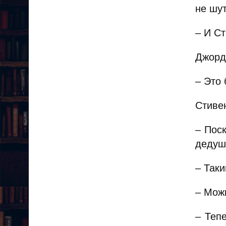
не шут
– И Ст
Джорд
– Это 
Стивен
– Поск
дедуш
– Так
– Можн
– Теп