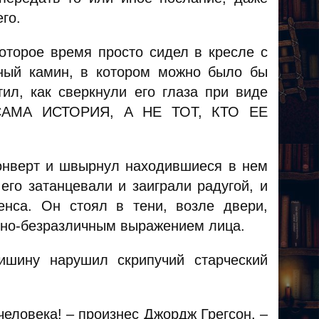
его.
оторое время просто сидел в кресле с
мный камин, в котором можно было бы
ил, как сверкнули его глаза при виде
А САМА ИСТОРИЯ, А НЕ ТОТ, КТО ЕЕ
нверт и швырнул находившиеся в нем
его затанцевали и заиграли радугой, и
енса. Он стоял в тени, возле двери,
анно-безразличным выражением лица.
тишину нарушил скрипучий старческий
человека! – произнес Джордж Грегсон. –