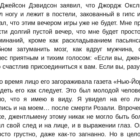
 Джейсон Дэвидсон заявил, что Джордж Оксл
л ногу и лежит в постели, закованный в гипс и
л, что этим вечером игры уже не будет. Мне п
сти долгий пустой вечер, что мне будет прост
минаний, кроме как раскладыванием пасьянс
бном затуманить мозг, как вдруг мужчина,
нес приятным и тихим голосом: «Если вы, джен
 счастлив присоединиться к вам. Если вы, разу
о время лицо его загораживала газета «Нью-Йор
ядеть его как следует. Это был молодой челове
но, что я имею в виду. Я увидел на его л
лись и на моем… после смерти Розали. Впрочем
ке, джентльмену этому никак не могло быть бо
л свой след и на лице, и в выражении глаз. Он
осто грустно, даже как-то загнанно. Но в це