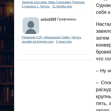
Записки охотника. Иван Сергеевич Тургенев.
Однак
Страница 1. Читать
11 months ago
·
себя 
solod369
Графомань.
Наста
завил
затем
Ржевский (СИ). Афанасьев Семён. Читать
онлайн на knigger.com
3 years ago
·
конве
бровей
что го
– Ну 
– Спо
раску
крупны
пять, 
около 