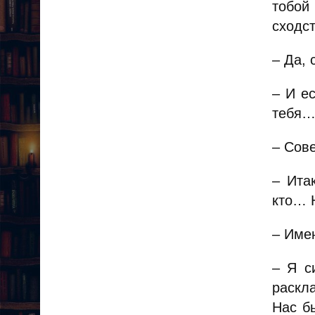
тобой
сходст
– Да, 
– И е
тебя… 
– Сове
– Ита
кто… Н
– Имен
– Я с
раскл
Нас бы