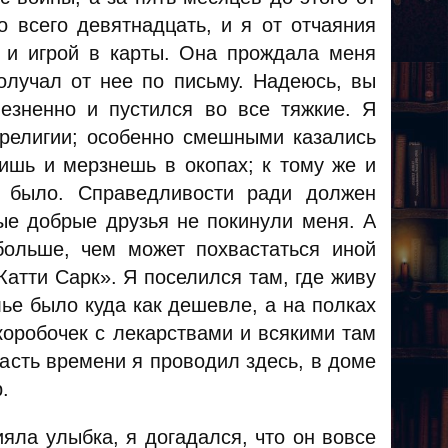
 всего девятнадцать, и я от отчаяния
м и игрой в карты. Она прождала меня
олучал от нее по письму. Надеюсь, вы
езненно и пустился во все тяжкие. Я
религии; особенно смешными казались
дишь и мерзнешь в окопах; к тому же и
е было. Справедливости ради должен
рые добрые друзья не покинули меня. А
больше, чем может похвастаться иной
Катти Сарк». Я поселился там, где живу
лье было куда как дешевле, а на полках
коробочек с лекарствами и всякими там
асть времени я проводил здесь, в доме
.
ияла улыбка, я догадался, что он вовсе