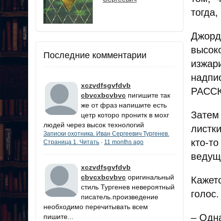
тогда,
Джорд
высок
Последние комментарии
изжар
надпи
xczvdfsgvfdvb
РАСС
cbvcxbcvbvc
пигишите так
же от фраз напишите есть
Затем
цетр которо пронитк в мохг
людей через высок технологий
листк
Записки охотника. Иван Сергеевич Тургенев.
кто-т
Страница 1. Читать
11 months ago
·
ведущ
xczvdfsgvfdvb
cbvcxbcvbvc
оригинальный
Кажет
стиль Тургенев невероятный
голос.
писатель.произведение
необходимо перечитывать всем
– Одна
пишите...