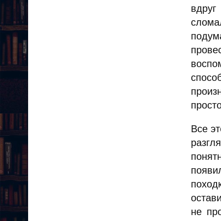
вдруг
слома
подума
прове
воспо
спосо
произ
просто
Все эт
разгл
понят
появи
поход
остави
не пр