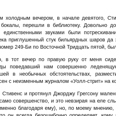
м холодным вечером, в начале девятого, Сти
 бокалы, перешли в библиотеку. Довольно до
; единственными звуками были потрескиван
ека приглушенный стук бильярдных шаров да з
омер 249-Би по Восточной Тридцать пятой, был
, в тот вечер по правую руку от меня сид
ды поведавший нам совершенно леденящу
шей в необычных обстоятельствах, размес
сен с неизменным журналом «Уолл-стрит» на к
 Стивенс и протянул Джорджу Грегсону малень
 само совершенство, и это невзирая на еле сл
именно благодаря ему), но, по моему мнению, 
что он всегда безошибочно определяет, кому