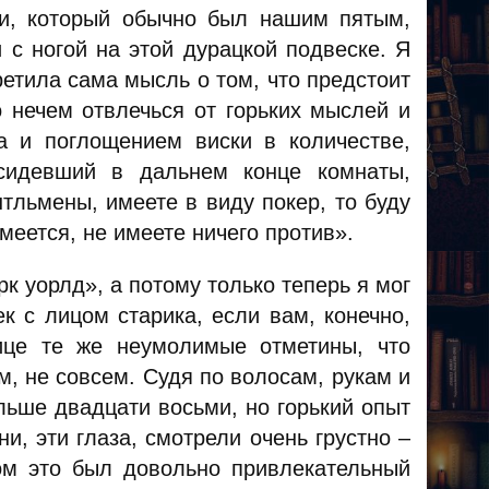
и, который обычно был нашим пятым,
 с ногой на этой дурацкой подвеске. Я
ретила сама мысль о том, что предстоит
о нечем отвлечься от горьких мыслей и
а и поглощением виски в количестве,
 сидевший в дальнем конце комнаты,
тльмены, имеете в виду покер, то буду
меется, не имеете ничего против».
к уорлд», а потому только теперь я мог
к с лицом старика, если вам, конечно,
ице те же неумолимые отметины, что
, не совсем. Судя по волосам, рукам и
льше двадцати восьми, но горький опыт
и, эти глаза, смотрели очень грустно –
лом это был довольно привлекательный