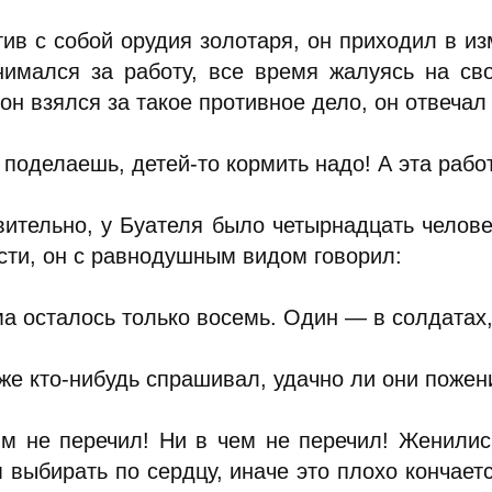
тив с собой орудия золотаря, он приходил в 
нимался за работу, все время жалуясь на св
он взялся за такое противное дело, он отвеча
поделаешь, детей-то кормить надо! А эта рабо
вительно, у Буателя было четырнадцать челове
сти, он с равнодушным видом говорил:
а осталось только восемь. Один — в солдатах,
же кто-нибудь спрашивал, удачно ли они пожен
м не перечил! Ни в чем не перечил! Женились
выбирать по сердцу, иначе это плохо кончается