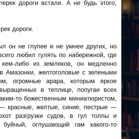
перек дороги встали. А не будь этого,
рек дороги.
л он не глупее и не умнее других, но
всего любил гулять по набережной, где
 кем-либо из земляков, он медленно
ов Амазонки, желтоголовые с зелеными
ным, огромные арара, которым яркое
выращенных в теплице, попугаи всех
каким-то божественным миниатюристом,
 — красные, желтые, синие, пестрые —
хот разгрузки судов, в гул толпы и
, буйный, оглушающий гам какого-то