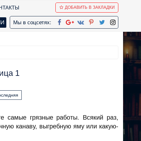
НТАКТЫ
ДОБАВИТЬ В ЗАКЛАДКИ
Мы в соцсетях:
ица 1
оследняя
е самые грязные работы. Всякий раз,
очную канаву, выгребную яму или какую-