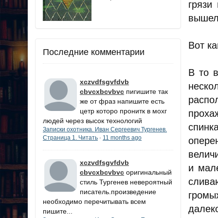
грязи
вышел 
Вот ка
Последние комментарии
В то 
xczvdfsgvfdvb
неско
cbvcxbcvbvc
пигишите так
распо
же от фраз напишите есть
цетр которо пронитк в мохг
проха
людей через высок технологий
спинк
Записки охотника. Иван Сергеевич Тургенев.
Страница 1. Читать
11 months ago
·
опере
велич
xczvdfsgvfdvb
и мал
cbvcxbcvbvc
оригинальный
слива
стиль Тургенев невероятный
писатель.произведение
громы
необходимо перечитывать всем
далеко
пишите...