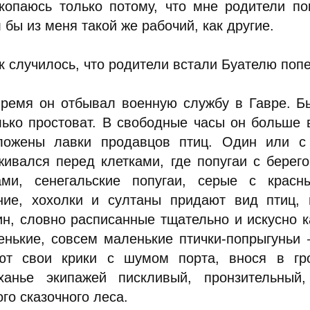
 копаюсь только потому, что мне родители по
бы из меня такой же рабочий, как другие.
к случилось, что родители встали Буателю попе
время он отбывал военную службу в Гавре. Бы
лько простоват. В свободные часы он больше 
ложены лавки продавцов птиц. Один или с
живался перед клетками, где попугаи с берег
ами, сенегальские попугаи, серые с крас
ние, хохолки и султаны придают вид птиц, 
ин, словно расписанные тщательно и искусно 
енькие, совсем маленькие птички-попрыгуньи
ют свои крики с шумом порта, внося в гро
ханье экипажей пискливый, пронзительный
го сказочного леса.