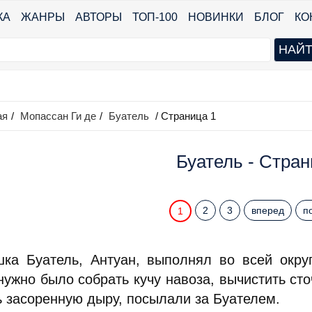
КА
ЖАНРЫ
АВТОРЫ
ТОП-100
НОВИНКИ
БЛОГ
КО
ая
/
Мопассан Ги де
/
Буатель
/ Страница 1
Буатель - Стран
2
3
вперед
п
1
ка Буатель, Антуан, выполнял во всей округ
нужно было собрать кучу навоза, вычистить ст
ь засоренную дыру, посылали за Буателем.