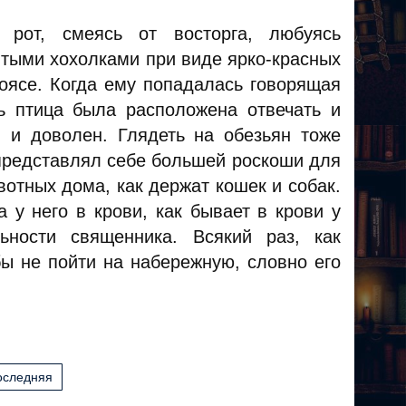
в рот, смеясь от восторга, любуясь
лтыми хохолками при виде ярко-красных
оясе. Когда ему попадалась говорящая
ь птица была расположена отвечать и
 и доволен. Глядеть на обезьян тоже
представлял себе большей роскоши для
вотных дома, как держат кошек и собак.
а у него в крови, как бывает в крови у
ьности священника. Всякий раз, как
бы не пойти на набережную, словно его
оследняя