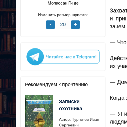
Мопассан Ги де
Захва
Изменить размер шрифта:
и при
зачем 
— Что 
Дейст
их уча
— Дом
Рекомендуем к прочтению
Когда 
Записки
охотника
— Я и
Автор:
Тургенев Иван
людям 
Сергеевич