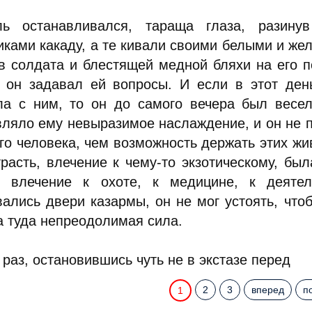
ль останавливался, тараща глаза, разину
иками какаду, а те кивали своими белыми и же
в солдата и блестящей медной бляхи на его п
, он задавал ей вопросы. И если в этот ден
ла с ним, то он до самого вечера был весел
вляло ему невыразимое наслаждение, и он не 
го человека, чем возможность держать этих жи
расть, влечение к чему-то экзотическому, был
 влечение к охоте, к медицине, к деятел
вались двери казармы, он не мог устоять, что
а туда непреодолимая сила.
 раз, остановившись чуть не в экстазе перед
2
3
вперед
п
1