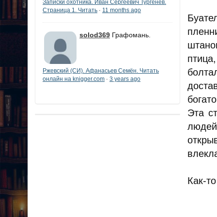
Записки охотника. Иван Сергеевич Тургенев.
Страница 1. Читать
11 months ago
·
Буате
пленн
solod369
Графомань.
штано
птица
болта
Ржевский (СИ). Афанасьев Семён. Читать
онлайн на knigger.com
3 years ago
·
доста
богато
Эта ст
людей
откры
влекл
Как-то