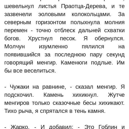
шевельнул листья Праотца-Дерева, и те
зазвенели эоловыми колокольцами. За
северным горизонтом полыхнула молния
перемен - точно отблеск дальней схватки
богов. Хрустнул песок. Я обернулся.
Молчун изумленно пялился на
появившийся за последнюю пару секунд
говорящий менгир. Каменюги подлые. Им
бы все веселиться.
- Чужаки на равнине, - сказал менгир. Я
подскочил. Камень хихикнул. Жутче
менгиров только сказочные бесы хихикают.
Тихо рыча, я спрятался в тень камня.
- Жарко. - И добавил: - Это Гоблин и