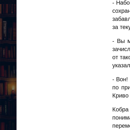
- Наб
сохра
забавл
за тек
- Вы 
зачис
от так
указал
- Вон!
по пр
Криво
Кобра
поним
перем