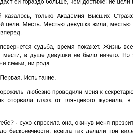
даст ей гораздо больше, чем достижение цели и
й казалось, только Академия Высших Страж
ой цели. Месть. Местью девушка жила, местью
 вперед.
 повернется судьба, время покажет. Жизнь вс
 мести, в душе девушки не было ничего. Но э
ни семьи, ни рода....
 Первая. Испытание.
торожилы любезно проводили меня к секретарю
ек оторвала глаза от глянцевого журнала, в
 тебе? - сухо спросила она, окинув меня през
 до бесконечности, всегда так делали при ви