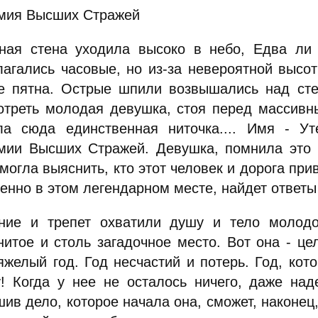
мия Высших Стражей
ная стена уходила высоко в небо, Едва ли 
лагались часовые, но из-за невероятной выс
е пятна. Острые шпили возвышались над стен
отреть молодая девушка, стоя перед массивн
ла сюда единственная ниточка.... Имя - Ут
мии Высших Стражей. Девушка, помнила это и
могла выяснить, кто этот человек и дорога пр
енно в этом легендарном месте, найдет ответы
ние и трепет охватили душу и тело молодо
нитое и столь загадочное место. Вот она - це
тяжелый год. Год несчастий и потерь. Год, кот
у! Когда у нее не осталось ничего, даже на
ив дело, которое начала она, сможет, наконец, 