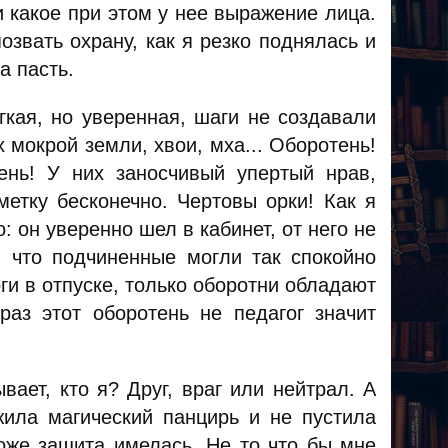
и какое при этом у нее выражение лица.
звать охрану, как я резко поднялась и
а пасть.
кая, но уверенная, шаги не создавали
 мокрой земли, хвои, мха... Оборотень!
ень! У них заносчивый упертый нрав,
етку бесконечно. Чертовы орки! Как я
: он уверенно шел в кабинет, от него не
, что подчиненные могли так спокойно
оги в отпуске, только оборотни обладают
раз этот оборотень не педагог значит
вает, кто я? Друг, враг или нейтрал. А
жила магический панцирь и не пустила
оже защита имелась. Не то что бы мне