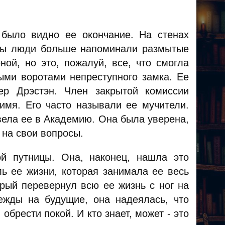
было видно ее окончание. На стенах
оты люди больше напоминали размытые
ой, но это, пожалуй, все, что смогла
ыми воротами непреступного замка. Ее
ер Дрэстэн. Член закрытой комиссии
мя. Его часто называли ее мучители.
ивела ее в Академию. Она была уверена,
 на свои вопросы.
й путницы. Она, наконец, нашла это
ль ее жизни, которая занимала ее весь
орый перевернул всю ее жизнь с ног на
дежды на будущие, она надеялась, что
обрести покой. И кто знает, может - это