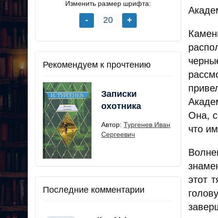
Изменить размер шрифта:
Акаде
Камен
распо
черны
Рекомендуем к прочтению
рассм
приве
Записки
Акаде
охотника
Она, с
Автор:
Тургенев Иван
что им
Сергеевич
Волне
знаме
этот 
Последние комментарии
голов
заверш