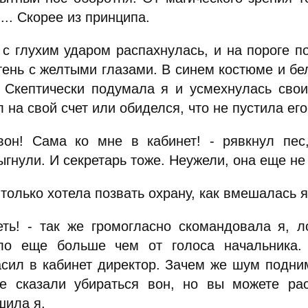
... Скорее из принципа.
 с глухим ударом распахнулась, и на пороге 
тень с желтыми глазами. В синем костюме и бе
! Скептически подумала я и усмехнулась св
 на свой счет или обиделся, что не пустила е
вон! Сама ко мне в кабинет! - рявкнул пес
ыгнули. И секретарь тоже. Неужели, она еще н
только хотела позвать охрану, как вмешалась я
еть! - так же громогласно скомандовала я, 
ло еще больше чем от голоса начальника.
асил в кабинет директор. Зачем же шум подним
е сказали убираться вон, но вы можете рас
шила я.