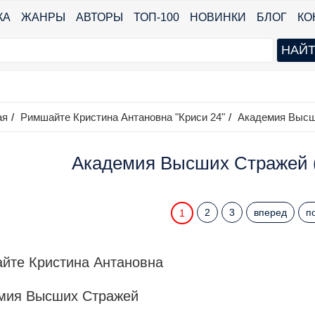
КА
ЖАНРЫ
АВТОРЫ
ТОП-100
НОВИНКИ
БЛОГ
КО
ая
/
Римшайте Кристина Антановна "Криси 24"
/
Академия Высш
Академия Высших Стражей (
2
3
вперед
п
1
йте Кристина Антановна
мия Высших Стражей