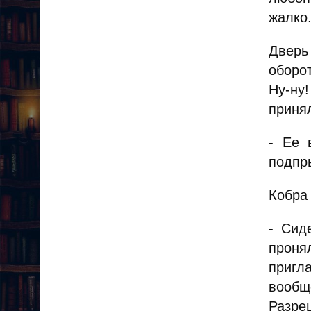
жалко.
Дверь
оборо
Ну-ну
принял
- Ее 
подпр
Кобра 
- Сид
проня
пригл
вообщ
Разре