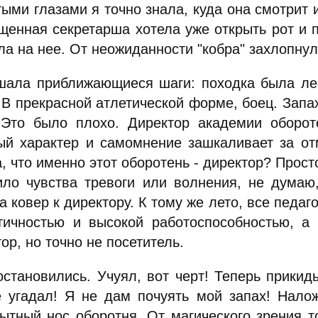
ыми глазами я точно знала, куда она смотрит 
щенная секретарша хотела уже открыть рот и по
а на нее. От неожиданности "кобра" захлопнул
шала приближающиеся шаги: походка была лег
В прекрасной атлетической форме, боец. Запах
 Это было плохо. Директор академии оборот
ый характер и самомнение зашкаливает за отм
, что именно этот оборотень - директор? Просто
ило чувства тревоги или волнения, не думаю
а ковер к директору. К тому же лето, все педаг
тичностью и высокой работоспособностью, а 
ор, но точно не посетитель.
становились. Учуял, вот черт! Теперь прикиды
е угадал! Я не дам почуять мой запах! Нало
ытный нос оборотня. От магического зрения т