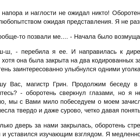
о напора и наглости не ожидал никто! Обороте
 любопытством ожидая представления. Я не ра
ообще-то позвали ме.... - Начала было возмущ
ш-ш, - перебила я ее. И направилась к дире
 хотя она была закрыта на два кодированных з
тень заинтересованно улыбнулся одними уголка
шу Вас, магистр Грин. Продолжим беседу в
итесь? - оборотень сверкнул глазами, но я н
но, мы с Вами мило побеседуем о моем зачисл
есла твердо и даже сурово, четко давая понят
олько дверь за нами закрылась, оборотень стр
я и уставился изучающим взглядом. Я медленно