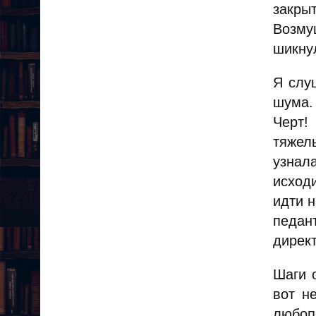
закрыт
Возму
шикнул
Я слу
шума. 
Черт!
тяжел
узнала
исход
идти н
педан
директ
Шаги о
вот н
любоп