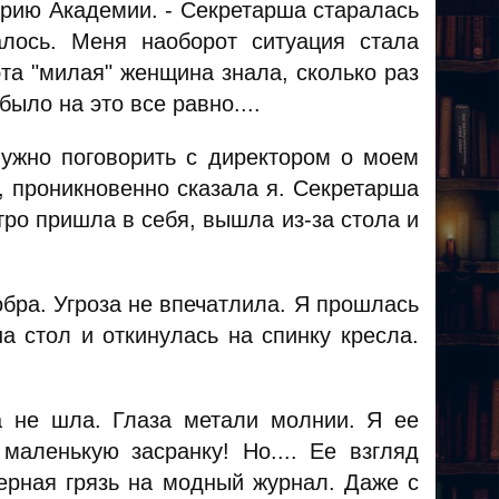
орию Академии. - Секретарша старалась
алось. Меня наоборот ситуация стала
эта "милая" женщина знала, сколько раз
было на это все равно....
нужно поговорить с директором о моем
, проникновенно сказала я. Секретарша
стро пришла в себя, вышла из-за стола и
обра. Угроза не впечатлила. Я прошлась
а стол и откинулась на спинку кресла.
а не шла. Глаза метали молнии. Я ее
маленькую засранку! Но.... Ее взгляд
ерная грязь на модный журнал. Даже с