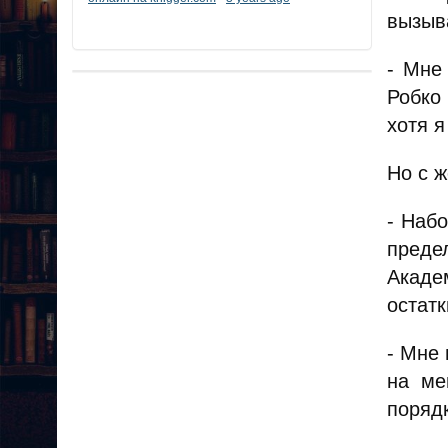
вызыв
- Мне
Робко
хотя я
Но с ж
- Наб
преде
Акаде
остат
- Мне
на ме
поряд