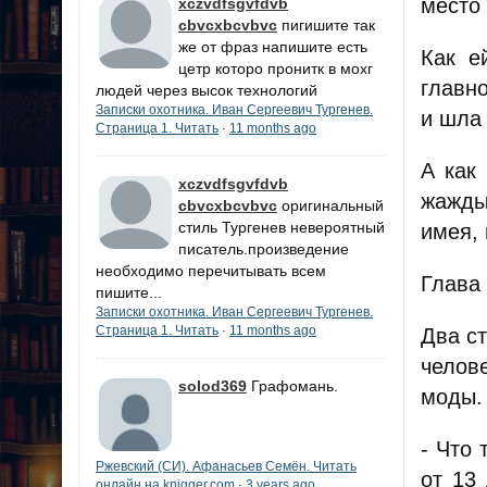
место 
xczvdfsgvfdvb
cbvcxbcvbvc
пигишите так
же от фраз напишите есть
Как е
цетр которо пронитк в мохг
главн
людей через высок технологий
Записки охотника. Иван Сергеевич Тургенев.
и шла
Страница 1. Читать
11 months ago
·
А как
xczvdfsgvfdvb
жажды
cbvcxbcvbvc
оригинальный
стиль Тургенев невероятный
имея, 
писатель.произведение
необходимо перечитывать всем
Глава
пишите...
Записки охотника. Иван Сергеевич Тургенев.
Страница 1. Читать
11 months ago
·
Два с
челов
solod369
Графомань.
моды.
- Что
Ржевский (СИ). Афанасьев Семён. Читать
от 13
онлайн на knigger.com
3 years ago
·