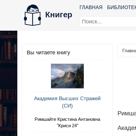
ГЛАВНАЯ
БИБЛИОТЕ
Книгер
Главн
Вы читаете книгу
Академия Высших Стражей
(СИ)
Римша
Римшайте Кристина Антановна
"Криси 24"
Акаде