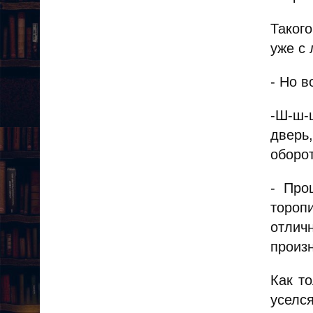
Таког
уже с
- Но в
-Ш-ш-
дверь,
оборо
- Про
тороп
отлич
произн
Как т
уселс