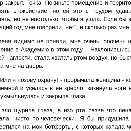
ор закрыт. Точка. Покиньте помещение и террит
нять спокойствие, но ей это с трудом удав
ять, но не настолько, чтобы я ушла. Если бы 
ущий год мне говорили "нет", и сколько раз мне 
меня видимо не поняли, мне очень, ооочень 
ление в Академию в этом году. - Наклонившись
ой наглости, стала хватать ртом воздух, но бы
а мне на дверь.
 Или я позову охрану! - прорычала женщина - к
иемной и уселась в ее кресло, закинула ноги н
 ухмыльнулась и закрыла глаза.
 зло щурила глаза, а изо рта разве что пен
ала, чисто по-человечески. Я бы придушила 
естился на мои ботфорты, с которых капала ч