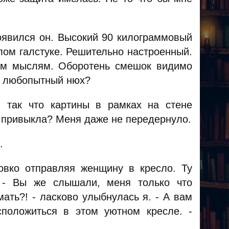
появился он. Высокий 90 килограммовый
лом галстуке. Решительно настроенный.
оим мыслям. Оборотень смешок видимо
го любопытный нюх?
, так что картины в рамках на стене
е привыкла? Меня даже не передернуло.
.
ловко отправляя женщину в кресло. Ту
 - Вы же слышали, меня только что
ать?! - ласково улыбнулась я. - А вам
положиться в этом уютном кресле. -