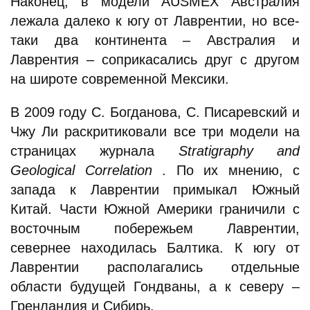
Наконец, в модели AUSMEX Австралия
лежала далеко к югу от Лаврентии, но все-
таки два континента – Австралия и
Лаврентия – соприкасались друг с другом
на широте современной Мексики.
В 2009 году С. Богданова, С. Писаревский и
Чжу Ли раскритиковали все три модели на
страницах журнала
Stratigraphy and
Geological Correlation
. По их мнению, с
запада к Лаврентии примыкал Южный
Китай. Части Южной Америки граничили с
восточным побережьем Лаврентии,
севернее находилась Балтика. К югу от
Лаврентии располагались отдельные
области будущей Гондваны, а к северу –
Гренландия и Сибирь.