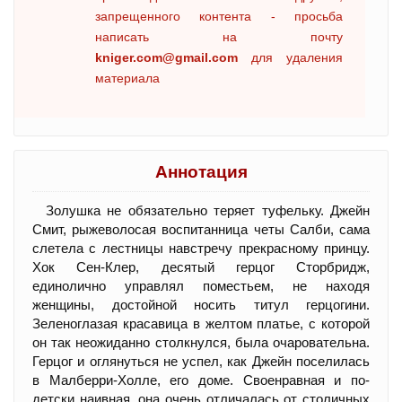
запрещенного контента - просьба
написать на почту
kniger.com@gmail.com
для удаления
материала
Аннотация
Золушка не обязательно теряет туфельку. Джейн
Смит, рыжеволосая воспитанница четы Салби, сама
слетела с лестницы навстречу прекрасному принцу.
Хок Сен-Клер, десятый герцог Сторбридж,
единолично управлял поместьем, не находя
женщины, достойной носить титул герцогини.
Зеленоглазая красавица в желтом платье, с которой
он так неожиданно столкнулся, была очаровательна.
Герцог и оглянуться не успел, как Джейн поселилась
в Малберри-Холле, его доме. Своенравная и по-
детски наивная, она очень отличалась от столичных