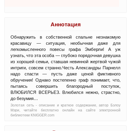
Аннотация
Обнаружить в собственной спальне незнакомую
красавицу — ситуация, необычная даже для
легкомысленного повесы графа Эмберли! А уж
узнать, что эта особа — глубоко порядочная девушка
из хорошей семьи, ставшая невинной жертвой чужой
интриги, совсем странно.Честь Александры Парнелл
надо спасти — пусть даже ценой фиктивного
обручения! Однако постепенно граф понимает, что,
пытаясь совершить благородный поступок,
ВЛЮБИЛСЯ ВСЕРЬЕЗ. Влюбился нежно, страстно,
до безумия…
Золотая сеть - oписание и краткое содержание, автор Бэлоу
Мэри, читайте бесплатно онлайн на сайте электронной
библиотеки KNIGGER.com