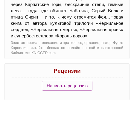
через Карпатские горы, бескрайние степи, темные
леса… туда, где обитает Баба-яга, Серый Волк и
птица Сирин – и то, к чему стремится Фея…Новая
книга от автора культовой трилогии «Чернильное
сердце», «Чернильная смерть», «Чернильная кровь»
и супербестселлера «Король воров».
Золотая пряжа - oписание и краткое содержание, автор Функе
Корнелия, читайте бесплатно онлайн на сайте электронной
библиотеки KNIGGER.com
Рецензии
Написать рецензию