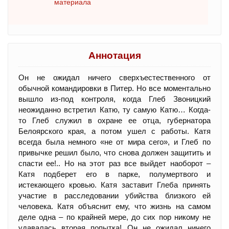
материала
Аннотация
Он не ожидал ничего сверхъестественного от
обычной командировки в Питер. Но все моментально
вышло из-под контроля, когда Глеб Звоницкий
неожиданно встретил Катю, ту самую Катю… Когда-
то Глеб служил в охране ее отца, губернатора
Белоярского края, а потом ушел с работы. Катя
всегда была немного «не от мира сего», и Глеб по
привычке решил было, что снова должен защитить и
спасти ее!.. Но на этот раз все выйдет наоборот –
Катя подберет его в парке, полумертвого и
истекающего кровью. Катя заставит Глеба принять
участие в расследовании убийства близкого ей
человека. Катя объяснит ему, что жизнь на самом
деле одна – по крайней мере, до сих пор никому не
удавалась вторая попытка! Он не ожидал ничего