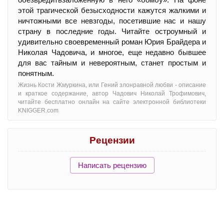
этой трагической безысходности кажутся жалкими и
ничтожными все невзгоды, посетившие нас и нашу
страну в последние годы. Читайте остроумный и
удивительно своевременный роман Юрия Брайдера и
Николая Чадовича, и многое, еще недавно бывшее
для вас тайным и невероятным, станет простым и
понятным.
Жизнь Кости Жмуркина, или Гений злонравной любви - oписание
и краткое содержание, автор Чадович Николай Трофимович,
читайте бесплатно онлайн на сайте электронной библиотеки
KNIGGER.com
Рецензии
Написать рецензию