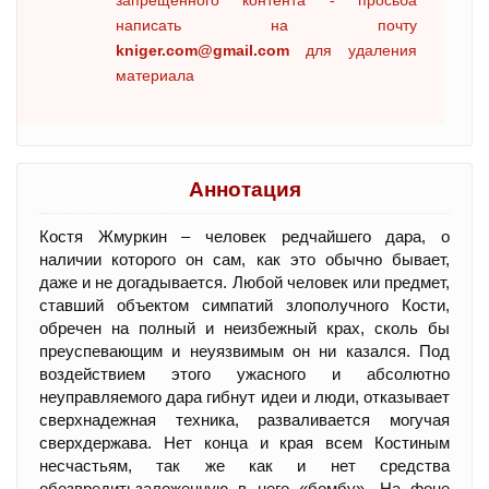
запрещенного контента - просьба
написать на почту
kniger.com@gmail.com
для удаления
материала
Аннотация
Костя Жмуркин – человек редчайшего дара, о
наличии которого он сам, как это обычно бывает,
даже и не догадывается. Любой человек или предмет,
ставший объектом симпатий злополучного Кости,
обречен на полный и неизбежный крах, сколь бы
преуспевающим и неуязвимым он ни казался. Под
воздействием этого ужасного и абсолютно
неуправляемого дара гибнут идеи и люди, отказывает
сверхнадежная техника, разваливается могучая
сверхдержава. Нет конца и края всем Костиным
несчастьям, так же как и нет средства
обезвредитьзаложенную в него «бомбу». На фоне