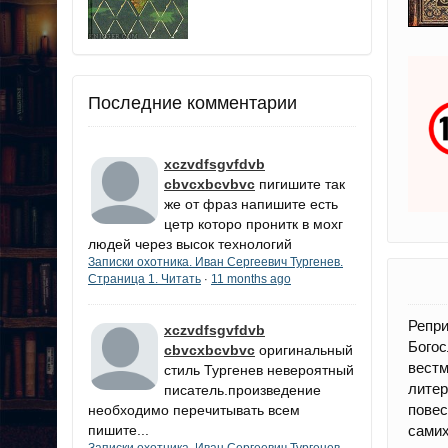
Последние комментарии
xczvdfsgvfdvb
cbvcxbcvbvc
пигишите так
же от фраз напишите есть
цетр которо пронитк в мохг
людей через высок технологий
Записки охотника. Иван Сергеевич Тургенев.
Страница 1. Читать
11 months ago
·
Репри
xczvdfsgvfdvb
Богос
cbvcxbcvbvc
оригинальный
вест
стиль Тургенев невероятный
лите
писатель.произведение
пове
необходимо перечитывать всем
пишите...
сами
Записки охотника. Иван Сергеевич Тургенев.