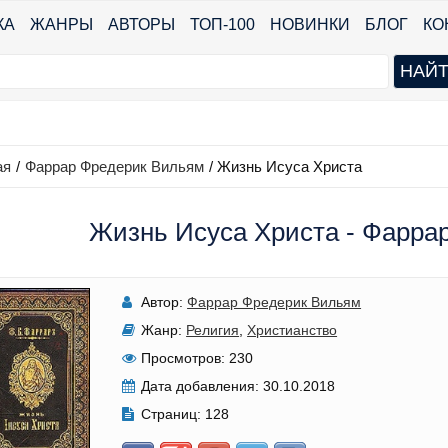
КА
ЖАНРЫ
АВТОРЫ
ТОП-100
НОВИНКИ
БЛОГ
КО
ая
/
Фаррар Фредерик Вильям
/
Жизнь Исуса Христа
Жизнь Исуса Христа - Фарра
Автор:
Фаррар Фредерик Вильям
Жанр:
Религия
,
Христианство
Просмотров:
230
Дата добавления:
30.10.2018
Страниц:
128