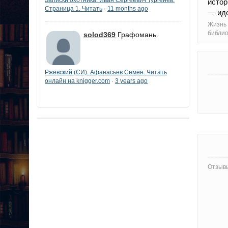
истор
Страница 1. Читать
11 months ago
·
— иде
Жизнь 
библи
solod369
Графомань.
Ржевский (СИ). Афанасьев Семён. Читать
онлайн на knigger.com
3 years ago
·
Отзывы