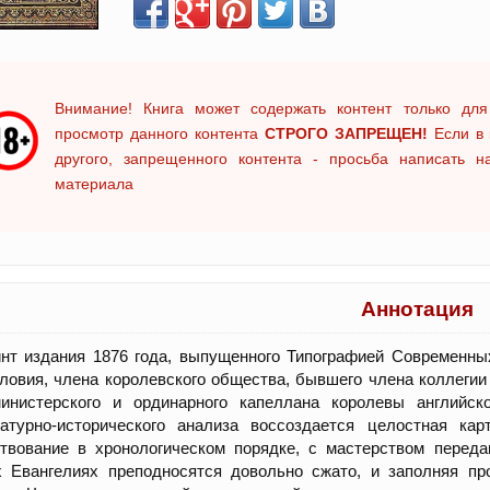
Внимание! Книга может содержать контент только для
просмотр данного контента
СТРОГО ЗАПРЕЩЕН!
Если в 
другого, запрещенного контента - просьба написать 
материала
Аннотация
нт издания 1876 года, выпущенного Типографией Современных
ловия, члена королевского общества, бывшего члена коллегии
министерского и ординарного капеллана королевы английс
ратурно-исторического анализа воссоздается целостная ка
ствование в хронологическом порядке, с мастерством перед
х Евангелиях преподносятся довольно сжато, и заполняя п