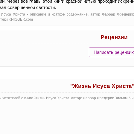
ии. Через все главы этой книги красной нитью проходит искрен
ал совершенной святости.
Исуса Христа - oписание и краткое содержание, автор Фаррар Фредерик
отеки KNIGGER.com
Рецензии
Написать рецензи
"Жизнь Исуса Христа
 читателей о книге Жизнь Исуса Христа, автор: Фаррар Фредерик Вильям. Ч