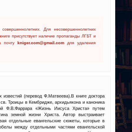
 совершеннолетних. Для несовершеннолетних
книге присутствует наличие пропаганды ЛГБТ и
на почту
kniger.com@gmail.com
для удаления
 известий (перевод Ф.Матвеева).В книге доктора
 св. Троицы в Кембридже, архидьякона и каноника
кой Ф.В.Фаррара «Жизнь Иисуса Христа» путем
ртина земной жизни Христа. Автор выстраивает
авая отдельные евангельские сюжеты, которые в
робелы между отдельными частями евангельской