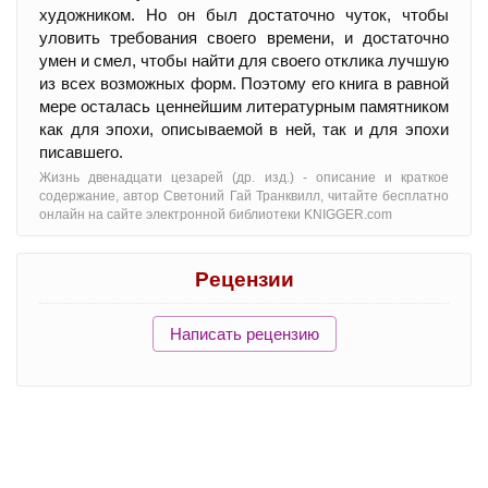
художником. Но он был достаточно чуток, чтобы
уловить требования своего времени, и достаточно
умен и смел, чтобы найти для своего отклика лучшую
из всех возможных форм. Поэтому его книга в равной
мере осталась ценнейшим литературным памятником
как для эпохи, описываемой в ней, так и для эпохи
писавшего.
Жизнь двенадцати цезарей (др. изд.) - oписание и краткое
содержание, автор Светоний Гай Транквилл, читайте бесплатно
онлайн на сайте электронной библиотеки KNIGGER.com
Рецензии
Написать рецензию