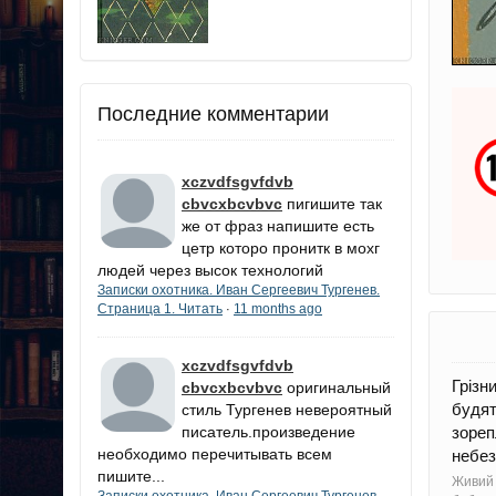
Последние комментарии
xczvdfsgvfdvb
cbvcxbcvbvc
пигишите так
же от фраз напишите есть
цетр которо пронитк в мохг
людей через высок технологий
Записки охотника. Иван Сергеевич Тургенев.
Страница 1. Читать
11 months ago
·
xczvdfsgvfdvb
Грізн
cbvcxbcvbvc
оригинальный
будят
стиль Тургенев невероятный
писатель.произведение
зореп
необходимо перечитывать всем
небез
пишите...
Живий
Записки охотника. Иван Сергеевич Тургенев.