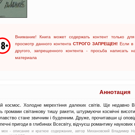
Внимание! Книга может содержать контент только для
просмотр данного контента
СТРОГО ЗАПРЕЩЕН!
Если в 
другого, запрещенного контента - просьба написать 
материала
Аннотация
ий космос. Холодне мерехтіння далеких світів. Ще недавно В
ь громами світанкову тишу ракети, штурмуючи космічні висоти
лавство стане звичним і буденним. Друже, прочитавши ці опові
печні пригоди в глибинах Всесвіту, відчуєш романтику наукових по
 мох - oписание и краткое содержание, автор Михановский Владимир На