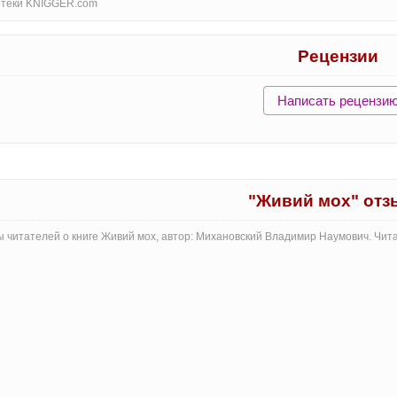
отеки KNIGGER.com
Рецензии
Написать рецензи
"Живий мох" от
 читателей о книге Живий мох, автор: Михановский Владимир Наумович. Чит