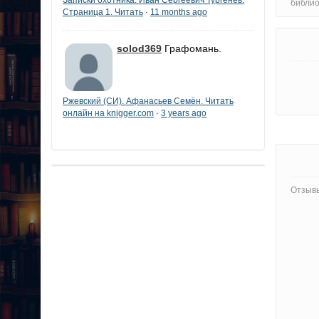
библи
Страница 1. Читать
11 months ago
·
solod369
Графомань.
Ржевский (СИ). Афанасьев Семён. Читать
онлайн на knigger.com
3 years ago
·
Отзывы