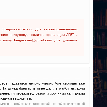
 совершеннолетних. Для несовершеннолетних
книге присутствует наличие пропаганды ЛГБТ и
на почту
kniger.com@gmail.com
для удаления
сесвіт здавався неприступним. Але сьогодні вже
. Та думка фантастів лине далі, в майбутнє, коли
дання, ти переживеш разом із зоряними капітанами
шуків і відкриттів.
умович, читайте бесплатно онлайн на сайте электронной