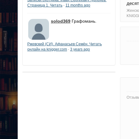
десят
Страница 1. Читать
11 months ago
·
Женско
KNIGG
solod369
Графомань.
Ржевский (СИ). Афанасьев Семён. Читать
онлайн на knigger.com
3 years ago
·
Отзывы