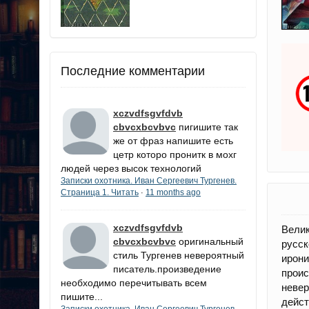
Последние комментарии
xczvdfsgvfdvb
cbvcxbcvbvc
пигишите так
же от фраз напишите есть
цетр которо пронитк в мохг
людей через высок технологий
Записки охотника. Иван Сергеевич Тургенев.
Страница 1. Читать
11 months ago
·
xczvdfsgvfdvb
Велик
cbvcxbcvbvc
оригинальный
русск
стиль Тургенев невероятный
ирони
писатель.произведение
прои
необходимо перечитывать всем
неве
пишите...
дейс
Записки охотника. Иван Сергеевич Тургенев.