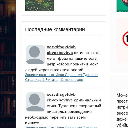
Последние комментарии
xczvdfsgvfdvb
cbvcxbcvbvc
пигишите так
же от фраз напишите есть
цетр которо пронитк в мохг
людей через высок технологий
Записки охотника. Иван Сергеевич Тургенев.
Страница 1. Читать
11 months ago
·
xczvdfsgvfdvb
Може
cbvcxbcvbvc
оригинальный
прес
стиль Тургенев невероятный
нетри
писатель.произведение
внесе
необходимо перечитывать всем
даже 
пишите...
убийц
Записки охотника. Иван Сергеевич Тургенев.