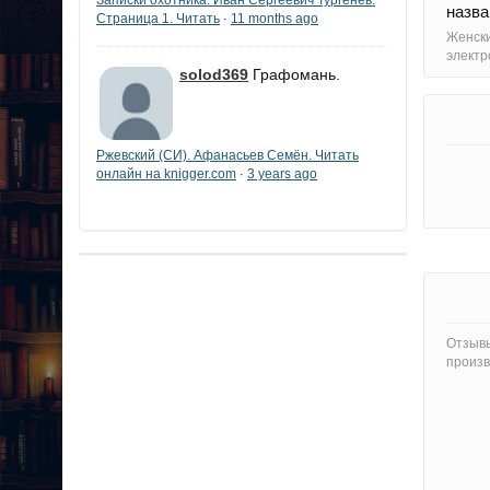
назва
Страница 1. Читать
11 months ago
·
Женски
электр
solod369
Графомань.
Ржевский (СИ). Афанасьев Семён. Читать
онлайн на knigger.com
3 years ago
·
Отзывы
произв