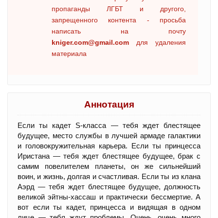
пропаганды ЛГБТ и другого,
запрещенного контента - просьба
написать на почту
kniger.com@gmail.com
для удаления
материала
Аннотация
Если ты кадет S-класса — тебя ждет блестящее
будущее, место службы в лучшей армаде галактики
и головокружительная карьера. Если ты принцесса
Иристана — тебя ждет блестящее будущее, брак с
самим повелителем планеты, он же сильнейший
воин, и жизнь, долгая и счастливая. Если ты из клана
Аэрд — тебя ждет блестящее будущее, должность
великой эйтны-хассаш и практически бессмертие. А
вот если ты кадет, принцесса и видящая в одном
лице — тебя ждут проблемы. Очень, очень много