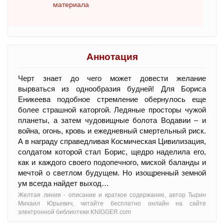
материала
Аннотация
Черт знает до чего может довести желание
вырваться из однообразия будней! Для Бориса
Еникеева подобное стремление обернулось еще
более страшной каторгой. Ледяные просторы чужой
планеты, а затем чудовищные болота Водавии – и
война, огонь, кровь и ежедневный смертельный риск.
А в награду справедливая Космическая Цивилизация,
солдатом которой стал Борис, щедро наделила его,
как и каждого своего подопечного, миской баланды и
мечтой о светлом будущем. Но изощренный земной
ум всегда найдет выход…
Желтая линия - oписание и краткое содержание, автор Тырин
Михаил Юрьевич, читайте бесплатно онлайн на сайте
электронной библиотеки KNIGGER.com