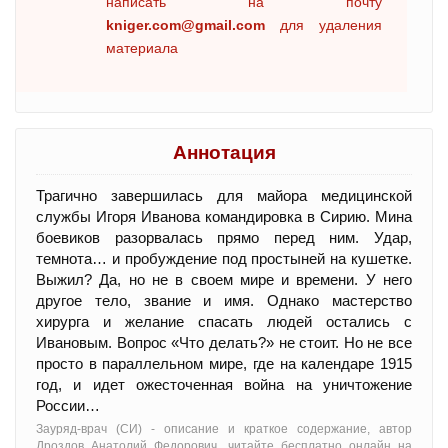
написать на почту
kniger.com@gmail.com
для удаления
материала
Аннотация
Трагично завершилась для майора медицинской
службы Игоря Иванова командировка в Сирию. Мина
боевиков разорвалась прямо перед ним. Удар,
темнота… и пробуждение под простыней на кушетке.
Выжил? Да, но не в своем мире и времени. У него
другое тело, звание и имя. Однако мастерство
хирурга и желание спасать людей остались с
Ивановым. Вопрос «Что делать?» не стоит. Но не все
просто в параллельном мире, где на календаре 1915
год, и идет ожесточенная война на уничтожение
России…
Зауряд-врач (СИ) - oписание и краткое содержание, автор
Дроздов Анатолий Федорович, читайте бесплатно онлайн на