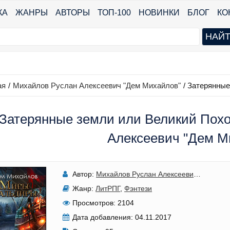
КА
ЖАНРЫ
АВТОРЫ
ТОП-100
НОВИНКИ
БЛОГ
КО
ая
/
Михайлов Руслан Алексеевич "Дем Михайлов"
/
Затерянные
Затерянные земли или Великий Похо
Алексеевич "Дем М
Автор:
Михайлов Руслан Алексеевич "Дем Михайлов"
Жанр:
ЛитРПГ
,
Фэнтези
Просмотров:
2104
Дата добавления:
04.11.2017