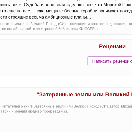
шить вояж. Судьба и злая воля сделают все, что Морской Похо
это еще не все – пока мощные боевые корабли занимают поход
ости строящие весьма амбициозные планы…
нные земли или Великий Поход (СИ) - oписание и краткое содержание, а
тно онлайн на сайте электронной библиотеки KNIGGER.com
Рецензии
Написать рецензи
"Затерянные земли или Великий 
 читателей о книге Затерянные земли или Великий Поход (СИ), автор: Михай
тарии и мнения людей о произведении.