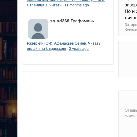
завер
Страница 1. Читать
11 months ago
·
Но и 
личн
solod369
Графомань.
Затеря
беспла
Ржевский (СИ). Афанасьев Семён. Читать
онлайн на knigger.com
3 years ago
·
Отзывы
коммен