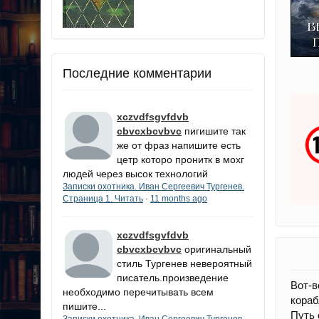
Последние комментарии
xczvdfsgvfdvb
cbvcxbcvbvc
пигишите так
же от фраз напишите есть
цетр которо пронитк в мохг
людей через высок технологий
Записки охотника. Иван Сергеевич Тургенев.
Страница 1. Читать
11 months ago
·
xczvdfsgvfdvb
cbvcxbcvbvc
оригинальный
стиль Тургенев невероятный
писатель.произведение
Вот-в
необходимо перечитывать всем
кораб
пишите...
Путь 
Записки охотника. Иван Сергеевич Тургенев.