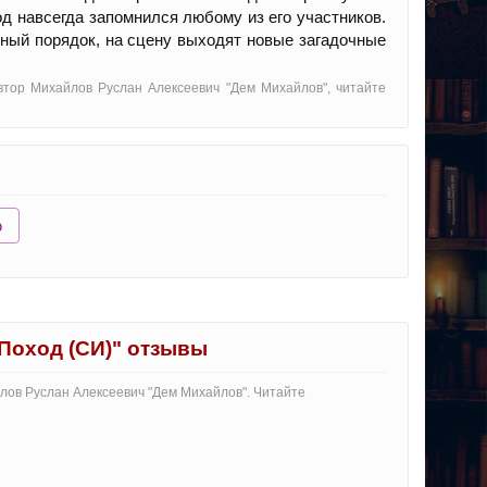
д навсегда запомнился любому из его участников.
ный порядок, на сцену выходят новые загадочные
втор Михайлов Руслан Алексеевич "Дем Михайлов", читайте
ю
Поход (СИ)" отзывы
лов Руслан Алексеевич "Дем Михайлов". Читайте