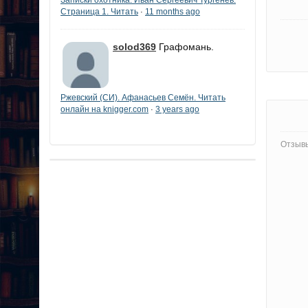
Страница 1. Читать
11 months ago
·
solod369
Графомань.
Ржевский (СИ). Афанасьев Семён. Читать
онлайн на knigger.com
3 years ago
·
Отзывы