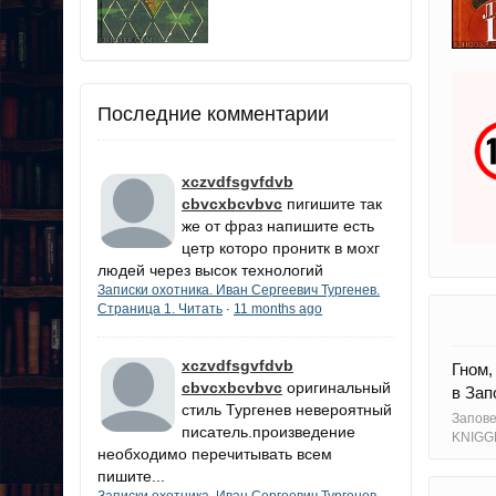
Последние комментарии
xczvdfsgvfdvb
cbvcxbcvbvc
пигишите так
же от фраз напишите есть
цетр которо пронитк в мохг
людей через высок технологий
Записки охотника. Иван Сергеевич Тургенев.
Страница 1. Читать
11 months ago
·
xczvdfsgvfdvb
Гном,
cbvcxbcvbvc
оригинальный
в Зап
стиль Тургенев невероятный
Запов
писатель.произведение
KNIGG
необходимо перечитывать всем
пишите...
Записки охотника. Иван Сергеевич Тургенев.