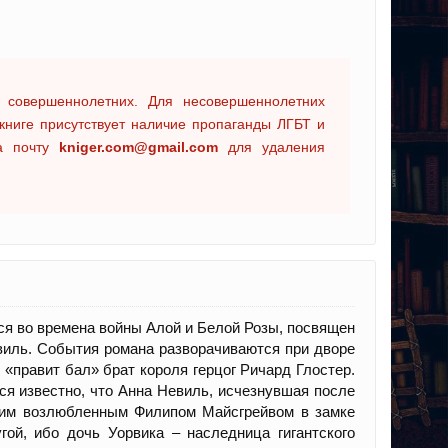
 совершеннолетних. Для несовершеннолетних
книге присутствует наличие пропаганды ЛГБТ и
на почту
kniger.com@gmail.com
для удаления
ся во времена войны Алой и Белой Розы, посвящен
виль. События романа разворачиваются при дворе
, «правит бал» брат короля герцог Ричард Глостер.
ся известно, что Анна Невиль, исчезнувшая после
воим возлюбленным Филипом Майсгрейвом в замке
гой, ибо дочь Уорвика – наследница гигантского