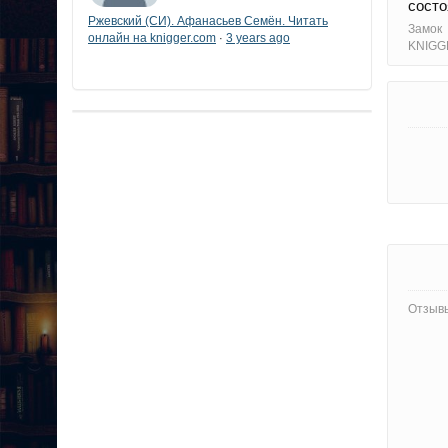
состо
Ржевский (СИ). Афанасьев Семён. Читать
Замок
онлайн на knigger.com
3 years ago
·
KNIGG
Отзывы