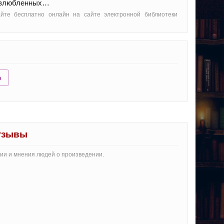
ь влюбленных…
айте бесплатно онлайн на сайте электронной библиотеки
ю
отзывы
рии и мнения людей о произведении.