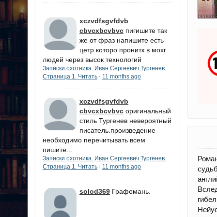
xczvdfsgvfdvb
cbvcxbcvbvc
пигишите так
же от фраз напишите есть
цетр которо пронитк в мохг
людей через высок технологий
Записки охотника. Иван Сергеевич Тургенев.
Страница 1. Читать
11 months ago
·
xczvdfsgvfdvb
cbvcxbcvbvc
оригинальный
стиль Тургенев невероятный
писатель.произведение
необходимо перечитывать всем
пишите...
Роман
Записки охотника. Иван Сергеевич Тургенев.
Страница 1. Читать
11 months ago
·
судьб
англи
Вслед
solod369
Графомань.
гибел
Нейуо