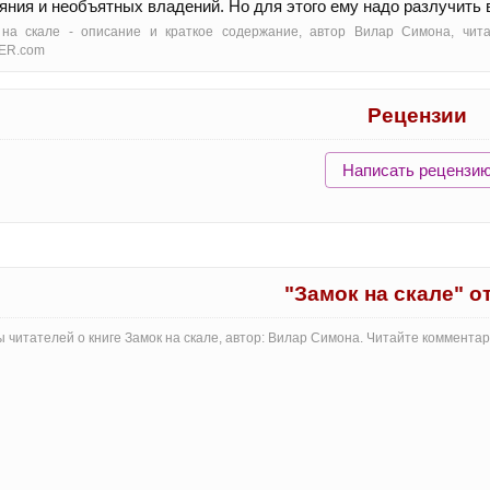
яния и необъятных владений. Но для этого ему надо разлучит
 на скале - oписание и краткое содержание, автор Вилар Симона, чит
ER.com
Рецензии
Написать рецензи
"Замок на скале" 
 читателей о книге Замок на скале, автор: Вилар Симона. Читайте коммента